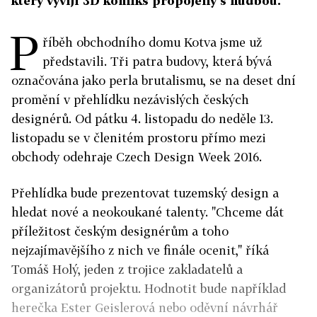
který vyvíjí 3D komiks propojený s hudbou.
P
říběh obchodního domu Kotva jsme už
představili. Tři patra budovy, která bývá
označována jako perla brutalismu, se na deset dní
promění v přehlídku nezávislých českých
designérů. Od pátku 4. listopadu do neděle 13.
listopadu se v členitém prostoru přímo mezi
obchody odehraje Czech Design Week 2016.
Přehlídka bude prezentovat tuzemský design a
hledat nové a neokoukané talenty. "Chceme dát
příležitost českým designérům a toho
nejzajímavějšího z nich ve finále ocenit," říká
Tomáš Holý, jeden z trojice zakladatelů a
organizátorů projektu. Hodnotit bude například
herečka Ester Geislerová nebo oděvní návrhář