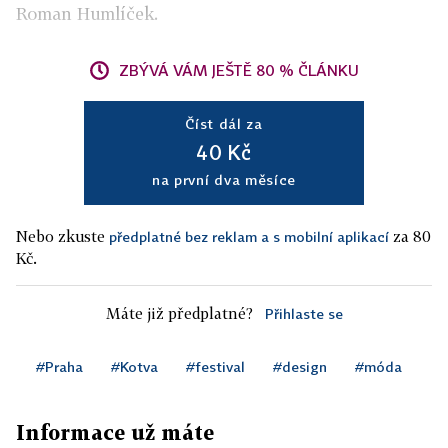
Roman Humlíček.
ZBÝVÁ VÁM JEŠTĚ 80 % ČLÁNKU
Číst dál za
40 Kč
na první dva měsíce
Nebo zkuste
za 80
předplatné bez reklam a s mobilní aplikací
Kč.
Máte již předplatné?
Přihlaste se
#Praha
#Kotva
#festival
#design
#móda
Informace už máte