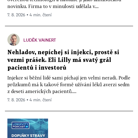
novinku. Firma to v minulosti udělala v...
7. 8. 2026 ▪ 4 min. čtení
LUDĚK VAINERT
Nehladov, nepíchej si injekci, prostě si
vezmi prášek. Eli Lilly má svatý grál
pacientů i investorů
Injekce si běžní lidé sami píchají jen velmi neradi. Podle
průzkumů má k takové formě užívání léků averzi sedm
z deseti amerických pacientů....
7. 8. 2026 ▪ 4 min. čtení