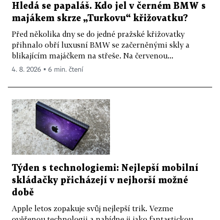
Hledá se papaláš. Kdo jel v černém BMW s
majákem skrze „Turkovu“ křižovatku?
Před několika dny se do jedné pražské křižovatky
přihnalo obří luxusní BMW se začerněnými skly a
blikajícím majáčkem na střeše. Na červenou...
4. 8. 2026 ▪ 6 min. čtení
Týden s technologiemi: Nejlepší mobilní
skládačky přicházejí v nejhorší možné
době
Apple letos zopakuje svůj nejlepší trik. Vezme
ověřenou technologii a nabídne ji jako fantastickou