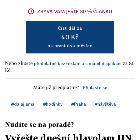
ZBÝVÁ VÁM JEŠTĚ 80 % ČLÁNKU
Číst dál za
40 Kč
na první dva měsíce
Nebo zkuste
za 80
předplatné bez reklam a s mobilní aplikací
Kč.
Máte již předplatné?
Přihlaste se
#dalajlama
#hodinky
#Praha
#návštěva
Nudíte se na poradě?
Vyřešte dnešní hlavolam HN