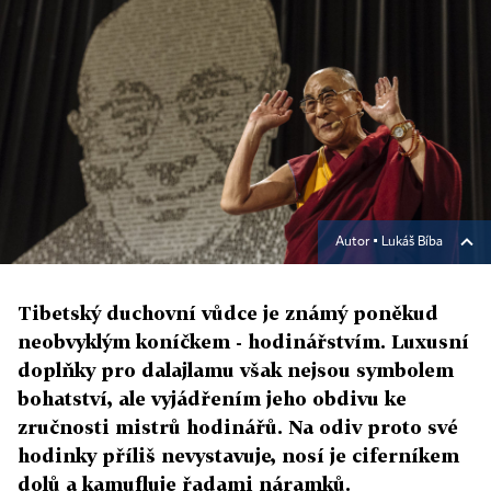
Autor ▪
Lukáš Bíba
Tibetský duchovní vůdce je známý poněkud
neobvyklým koníčkem - hodinářstvím. Luxusní
doplňky pro dalajlamu však nejsou symbolem
bohatství, ale vyjádřením jeho obdivu ke
zručnosti mistrů hodinářů. Na odiv proto své
hodinky příliš nevystavuje, nosí je ciferníkem
dolů a kamufluje řadami náramků.