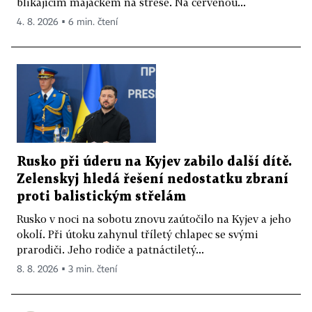
blikajícím majáčkem na střeše. Na červenou...
4. 8. 2026 ▪ 6 min. čtení
Rusko při úderu na Kyjev zabilo další dítě.
Zelenskyj hledá řešení nedostatku zbraní
proti balistickým střelám
Rusko v noci na sobotu znovu zaútočilo na Kyjev a jeho
okolí. Při útoku zahynul tříletý chlapec se svými
prarodiči. Jeho rodiče a patnáctiletý...
8. 8. 2026 ▪ 3 min. čtení