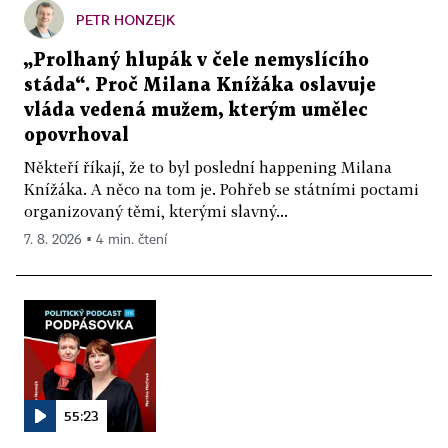
PETR HONZEJK
„Prolhaný hlupák v čele nemyslícího
stáda“. Proč Milana Knížáka oslavuje
vláda vedená mužem, kterým umělec
opovrhoval
Někteří říkají, že to byl poslední happening Milana
Knížáka. A něco na tom je. Pohřeb se státními poctami
organizovaný těmi, kterými slavný...
7. 8. 2026 ▪ 4 min. čtení
55:23