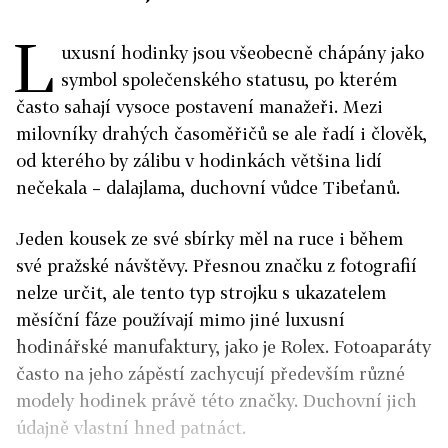
L
uxusní hodinky jsou všeobecně chápány jako
symbol společenského statusu, po kterém
často sahají vysoce postavení manažeři. Mezi
milovníky drahých časoměřičů se ale řadí i člověk,
od kterého by zálibu v hodinkách většina lidí
nečekala – dalajlama, duchovní vůdce Tibeťanů.
Jeden kousek ze své sbírky měl na ruce i během
své pražské návštěvy. Přesnou značku z fotografií
nelze určit, ale tento typ strojku s ukazatelem
měsíční fáze používají mimo jiné luxusní
hodinářské manufaktury, jako je Rolex. Fotoaparáty
často na jeho zápěstí zachycují především různé
modely hodinek právě této značky. Duchovní jich
údajně vlastní hned patnáct.