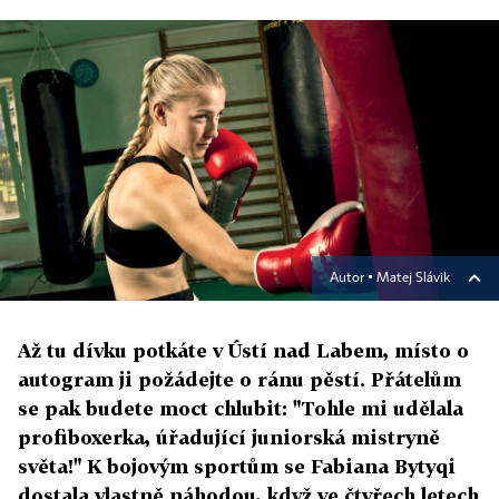
Autor ▪
Matej Slávik
Až tu dívku potkáte v Ústí nad Labem, místo o
autogram ji požádejte o ránu pěstí. Přátelům
se pak budete moct chlubit: "Tohle mi udělala
profiboxerka, úřadující juniorská mistryně
světa!" K bojovým sportům se Fabiana Bytyqi
dostala vlastně náhodou, když ve čtyřech letech