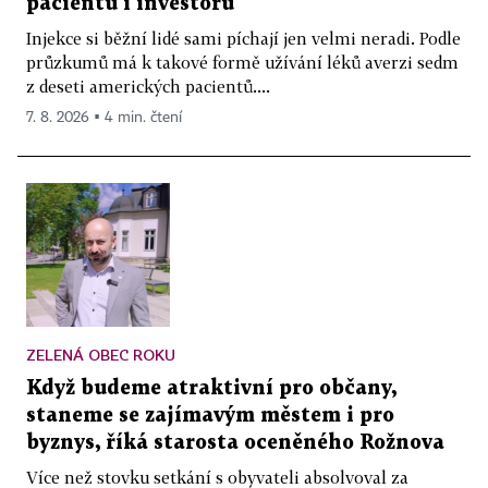
pacientů i investorů
Injekce si běžní lidé sami píchají jen velmi neradi. Podle
průzkumů má k takové formě užívání léků averzi sedm
z deseti amerických pacientů....
7. 8. 2026 ▪ 4 min. čtení
ZELENÁ OBEC ROKU
Když budeme atraktivní pro občany,
staneme se zajímavým městem i pro
byznys, říká starosta oceněného Rožnova
Více než stovku setkání s obyvateli absolvoval za