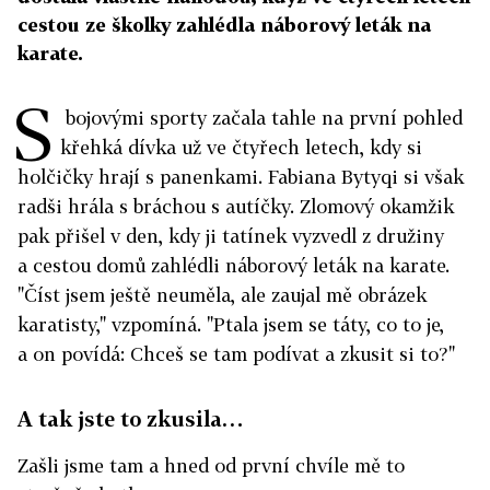
cestou ze školky zahlédla náborový leták na
karate.
S
bojovými sporty začala tahle na první pohled
křehká dívka už ve čtyřech letech, kdy si
holčičky hrají s panenkami. Fabiana Bytyqi si však
radši hrála s bráchou s autíčky. Zlomový okamžik
pak přišel v den, kdy ji tatínek vyzvedl z družiny
a cestou domů zahlédli náborový leták na karate.
"Číst jsem ještě neuměla, ale zaujal mě obrázek
karatisty," vzpomíná. "Ptala jsem se táty, co to je,
a on povídá: Chceš se tam podívat a zkusit si to?"
A tak jste to zkusila…
Zašli jsme tam a hned od první chvíle mě to