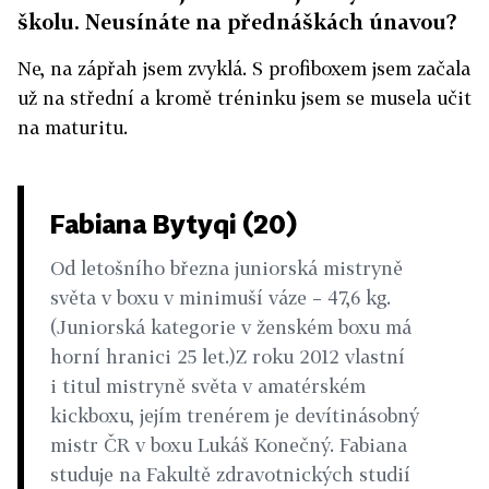
školu. Neusínáte na přednáškách únavou?
Ne, na zápřah jsem zvyklá. S profiboxem jsem začala
už na střední a kromě tréninku jsem se musela učit
na maturitu.
Fabiana Bytyqi (20)
Od letošního března juniorská mistryně
světa v boxu v minimuší váze – 47,6 kg.
(Juniorská kategorie v ženském boxu má
horní hranici 25 let.)Z roku 2012 vlastní
i titul mistryně světa v amatérském
kickboxu, jejím trenérem je devítinásobný
mistr ČR v boxu Lukáš Konečný. Fabiana
studuje na Fakultě zdravotnických studií