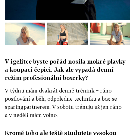
V igelitce byste pořád nosila mokré plavky
a koupací čepici. Jak ale vypadá denní
režim profesionální boxerky?
V týdnu mám dvakrát denně trénink − ráno
posilování a běh, odpoledne techniku a box se
sparingpartnerem. V sobotu trénuju už jen ráno
a v neděli mám volno.
Kromě toho ale ještě studujete vysokou