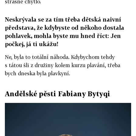
strašně chytlo.
Neskrývala se za tím třeba dětská naivní
představa, že kdybyste od někoho dostala
pohlavek, mohla byste mu hned říct: Jen
počkej, já ti ukážu!
Ne, byla to totální náhoda. Kdybychom tehdy
s tátou šli z družiny kolem kurzu plavání, třeba
bych dneska byla plavkyní.
Andělské pěsti Fabiany Bytyqi