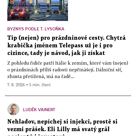
BYZNYS PODLE T. LYSOŇKA
Tip (nejen) pro prázdninové cesty. Chytrá
krabička jménem Telepass už je i pro
cizince, tady je návod, jak ji získat
Z pohledu řidiče patří Itálie k zemím, které vám (nejen)
o prázdninách příliš radosti nepřinášejí. Dálniční síť,
zhusta přetížená, má na řadě...
7. 8. 2026 ▪ 5 min. čtení
LUDĚK VAINERT
Nehladov, nepíchej si injekci, prostě si
vezmi prášek. Eli Lilly má svatý grál