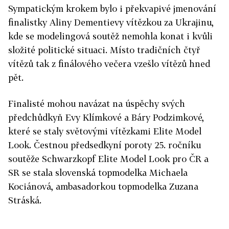
Sympatickým krokem bylo i překvapivé jmenování
finalistky Aliny Dementievy vítězkou za Ukrajinu,
kde se modelingová soutěž nemohla konat i kvůli
složité politické situaci. Místo tradičních čtyř
vítězů tak z finálového večera vzešlo vítězů hned
pět.
Finalisté mohou navázat na úspěchy svých
předchůdkyň Evy Klímkové a Báry Podzimkové,
které se staly světovými vítězkami Elite Model
Look. Čestnou předsedkyní poroty 25. ročníku
soutěže Schwarzkopf Elite Model Look pro ČR a
SR se stala slovenská topmodelka Michaela
Kociánová, ambasadorkou topmodelka Zuzana
Stráská.