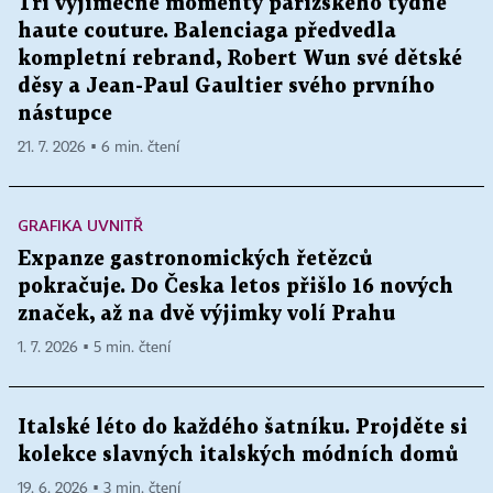
Tři výjimečné momenty pařížského týdne
haute couture. Balenciaga předvedla
kompletní rebrand, Robert Wun své dětské
děsy a Jean-Paul Gaultier svého prvního
nástupce
21. 7. 2026 ▪ 6 min. čtení
GRAFIKA UVNITŘ
Expanze gastronomických řetězců
pokračuje. Do Česka letos přišlo 16 nových
značek, až na dvě výjimky volí Prahu
1. 7. 2026 ▪ 5 min. čtení
Italské léto do každého šatníku. Projděte si
kolekce slavných italských módních domů
19. 6. 2026 ▪ 3 min. čtení