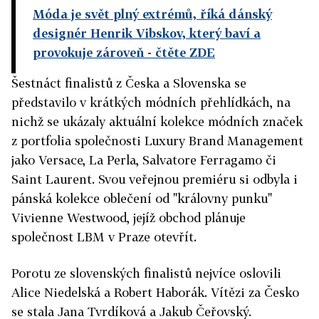
Móda je svět plný extrémů, říká dánský
designér Henrik Vibskov, který baví a
provokuje zároveň
- čtěte ZDE
Šestnáct finalistů z Česka a Slovenska se
představilo v krátkých módních přehlídkách, na
nichž se ukázaly aktuální kolekce módních značek
z portfolia společnosti Luxury Brand Management
jako Versace, La Perla, Salvatore Ferragamo či
Saint Laurent. Svou veřejnou premiéru si odbyla i
pánská kolekce oblečení od "královny punku"
Vivienne Westwood, jejíž obchod plánuje
společnost LBM v Praze otevřít.
Porotu ze slovenských finalistů nejvíce oslovili
Alice Niedelská a Robert Haborák. Vítězi za Česko
se stala Jana Tvrdíková a J
akub Čeřovský
.