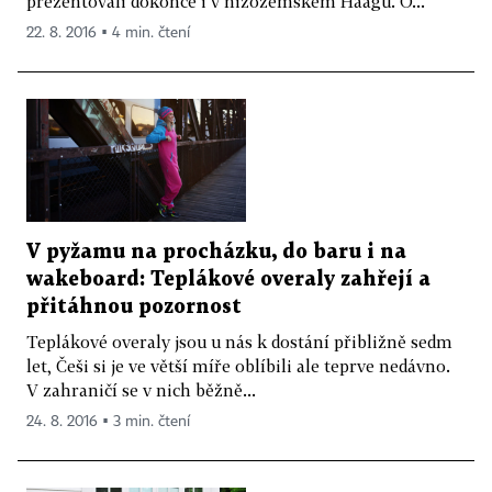
prezentovali dokonce i v nizozemském Haagu. O...
22. 8. 2016 ▪ 4 min. čtení
V pyžamu na procházku, do baru i na
wakeboard: Teplákové overaly zahřejí a
přitáhnou pozornost
Teplákové overaly jsou u nás k dostání přibližně sedm
let, Češi si je ve větší míře oblíbili ale teprve nedávno.
V zahraničí se v nich běžně...
24. 8. 2016 ▪ 3 min. čtení