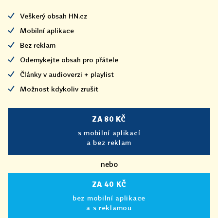
Veškerý obsah HN.cz
Mobilní aplikace
Bez reklam
Odemykejte obsah pro přátele
Články v audioverzi + playlist
Možnost kdykoliv zrušit
ZA 80 KČ
s mobilní aplikací
a bez reklam
nebo
ZA 40 KČ
bez mobilní aplikace
a s reklamou