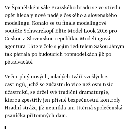
Ve Španělském sále Pražského hradu se ve středu
opět hledaly nové naděje českého a slovenského
modelingu. Konalo se tu finále modelingové
soutěže
S
chwarzkopf Elite Model Look 2016 pro
Českou a Slovenskou republiku.
Modelingová
agentura Elite v čele s jejím ředitelem Sašou Jánym
tak pátrala po budoucích topmodelkách již po
pětadvacáté.
Večer plný nových, mladých tváří vzešlých z
castingů, jichž se zúčastnilo více než osm tisíc
účastníků, se držel své tradiční dramaturgie,
kterou zpestřily jen přísné bezpečnostní kontroly
Hradní stráže, jíž neunikla ani titěrná společenská
psaníčka přítomných dam.