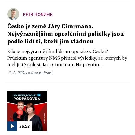
PETR HONZEJK
Česko je země Járy Cimrmana.
Nejvýraznějšími opozičními politiky jsou
podle lidí ti, kteří jim vládnou
Kdo je nejvýraznějším lídrem opozice v Česku?
Průzkum agentury NMS přinesl výsledky, ze kterých by
měl jistě radost Jára Cimrman. Na prvním...
10. 8. 2026 ▪ 4 min. čtení
55:23