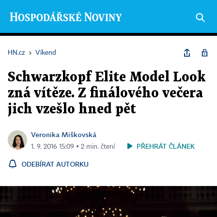
HN.cz
›
Víkend
Schwarzkopf Elite Model Look
zná vítěze. Z finálového večera
jich vzešlo hned pět
Veronika Miškovská
PŘEHRÁT ČLÁNEK
1. 9. 2016 15:09 ▪ 2 min. čtení
ODEBÍRAT AUTORKU