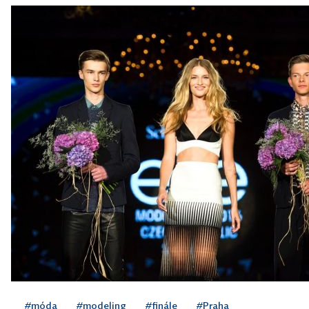
#móda
#modeling
#finále
#Praha