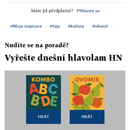
Máte již předplatné?
Přihlaste se
#Moje inspirace
#tipy
#kultura
#víkend
Nudíte se na poradě?
Vyřešte dnešní hlavolam HN
HRÁT
HRÁT