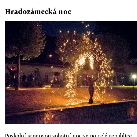
Hradozámecká noc
Poslední srpnovou sobotní noc se po celé republice