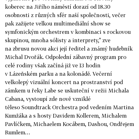
koberec na Jiřího náměstí dorazí od 18.30
osobnosti z různých sfér naší společnosti, večer
pak zažijete velkou multimediální show se
symfonickým orchestrem v kombinaci s rockovou
skupinou, mnoha sólisty a interprety," zve
na zbrusu novou akci její ředitel a známý hudebník
Michal Dvořák. Odpolední zábavný program pro
celé rodiny však začíná již ve 13 hodin
v Lázeňském parku a na kolonádě. Večerní
velkolepý vizuální koncert na prostranství pod
zámkem u řeky Labe se uskuteční v režii Michala
Cabana, vystoupí zde nově vzniklé
těleso Soundtrack Orchestra pod vedením Martina
Kumžáka a s hosty Davidem Kollerem, Michalem
Pavlíčkem, Michaelem Kocábem, Dashou, Ondřejem
Rumlem…