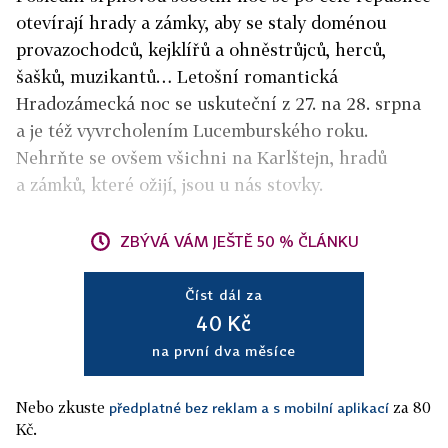
otevírají hrady a zámky, aby se staly doménou
provazochodců, kejklířů a ohněstrůjců, herců,
šašků, muzikantů… Letošní romantická
Hradozámecká noc se uskuteční z 27. na 28. srpna
a je též vyvrcholením Lucemburského roku.
Nehrňte se ovšem všichni na Karlštejn, hradů
a zámků, které ožijí, jsou u nás stovky.
ZBÝVÁ VÁM JEŠTĚ 50 % ČLÁNKU
Číst dál za
40 Kč
na první dva měsíce
Nebo zkuste
za 80
předplatné bez reklam a s mobilní aplikací
Kč.