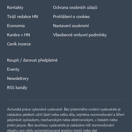
Kontakty
Ochrana osobních údajů
Tiráž redakce HN
Prohlášení o cookies
Economia
Nastavení soukromí
Kariéra v HN
Všeobecné smluvní podmínky
Ceník inzerce
Koupit / darovat předplatné
Eventy
Newslettery
×
RSS kanály
Autorská práva vykonává vydavatel. Bez písemného svolení vydavatele je
zakázáno jakékoli užití částí nebo celku díla, zejména rozmnožování a šíření
jakýmkoli způsobem, mechanickým nebo elektronickým, v českém nebo
jiném jazyce. Bez souhlasu vydavatele je zakázáno též rozmnožování
obsahu pro účely automatizované analýzy textů nebo dat