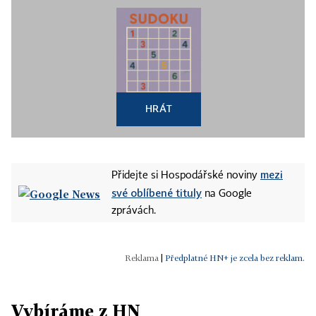
HRÁT
mezi
Přidejte si Hospodářské noviny
své oblíbené tituly
na Google
zprávách.
|
Předplatné HN+ je zcela bez reklam.
Vybíráme z HN