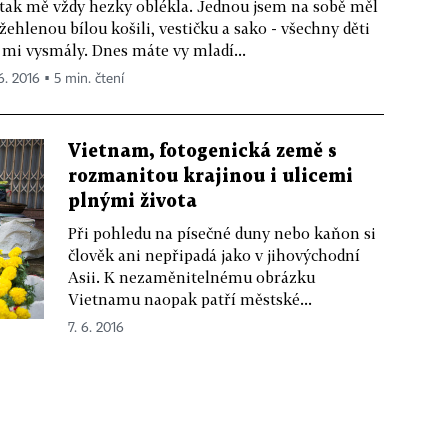
. tak mě vždy hezky oblékla. Jednou jsem na sobě měl
žehlenou bílou košili, vestičku a sako - všechny děti
 mi vysmály. Dnes máte vy mladí...
6. 2016 ▪ 5 min. čtení
Vietnam, fotogenická země s
rozmanitou krajinou i ulicemi
plnými života
Při pohledu na písečné duny nebo kaňon si
člověk ani nepřipadá jako v jihovýchodní
Asii. K nezaměnitelnému obrázku
Vietnamu naopak patří městské...
7. 6. 2016