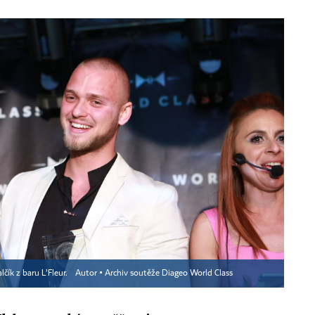
čík z baru L’Fleur.
Autor ▪
Archiv soutěže Diageo World Class