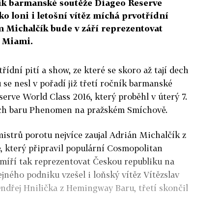
ník barmanské soutěže Diageo Reserve
ko loni i letošní vítěz míchá prvotřídní
m Michalčík bude v září reprezentovat
v Miami.
řídní pití a show, ze které se skoro až tají dech
se nesl v pořadí již třetí ročník barmanské
erve World Class 2016, který proběhl v úterý 7.
ách baru Phenomen na pražském Smíchově.
istrů porotu nejvíce zaujal Adrián Michalčík z
, který připravil populární Cosmopolitan
míří tak reprezentovat Českou republiku na
ejného podniku vzešel i loňský vítěz Vítězslav
ndřej Hnilička z Hemingway Baru, třetí skončil