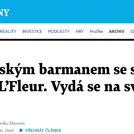
ARCHIV
REALITY
INVESTICE
PODCASTY
HRY
PročNe
D
eským barmanem se s
L’Fleur. Vydá se na s
deníku Ekonom
PŘEHRÁT ČLÁNEK
n. čtení