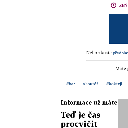
ZBÝ
Nebo zkuste
předpla
Máte j
#bar
#soutěž
#koktejl
Informace už máte
Teď je čas
procvičit