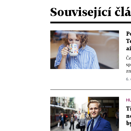
Související čl
P
T
a
Če
sp
zn
6.
H
T
n
by