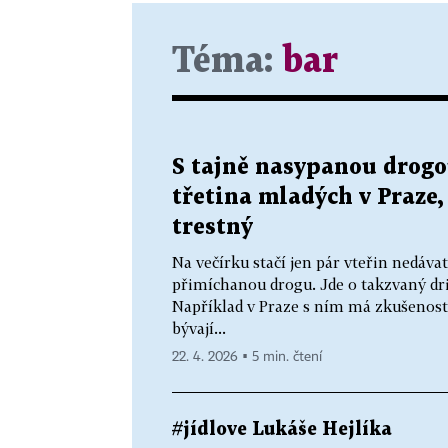
Téma:
bar
S tajně nasypanou drogo
třetina mladých v Praze,
trestný
Na večírku stačí jen pár vteřin nedáva
přimíchanou drogu. Jde o takzvaný drin
Například v Praze s ním má zkušenost 
bývají...
22. 4. 2026 ▪ 5 min. čtení
#jídlove Lukáše Hejlíka