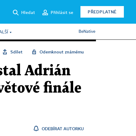
PŘEDPLATNÉ
Hledat
Přihlásit se
BeNative
ALŠÍ
Sdílet
Odemknout známému
tal Adrián
větové finále
ODEBÍRAT AUTORKU