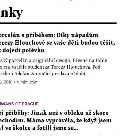
ánky
orcelán s příběhem: Díky nápadům
erezy Hlouchové se vaše děti budou těšit,
ž dojedí polévku
ský porcelán a originální design. Přesně na tohle
ojení vsadila studentka Tereza Hlouchová. Pod
ačkou Adekor & umělci prodává nádobí,...
 6. 2016 ▪ 4 min. čtení
UMANS OF PRAGUE
ři příběhy: Jinak než v obleku už skoro
echodím. Máma vyprávěla, že když jsem
l ve školce a fotili jsme se...