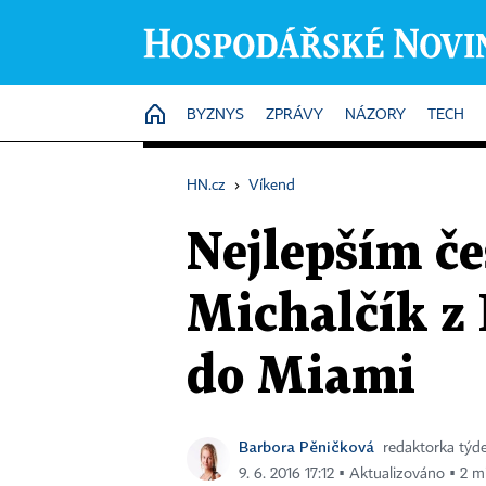
HOME
BYZNYS
ZPRÁVY
NÁZORY
TECH
HN.cz
›
Víkend
Nejlepším č
Michalčík z 
do Miami
Barbora Pěničková
redaktorka tý
9. 6. 2016 17:12 ▪ Aktualizováno ▪ 2 mi