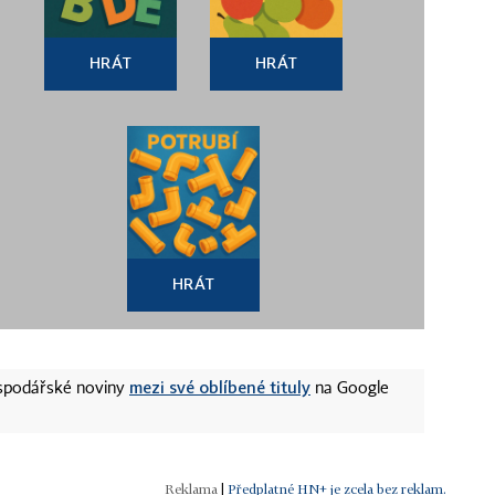
HRÁT
HRÁT
HRÁT
mezi své oblíbené tituly
ospodářské noviny
na Google
|
Předplatné HN+ je zcela bez reklam.