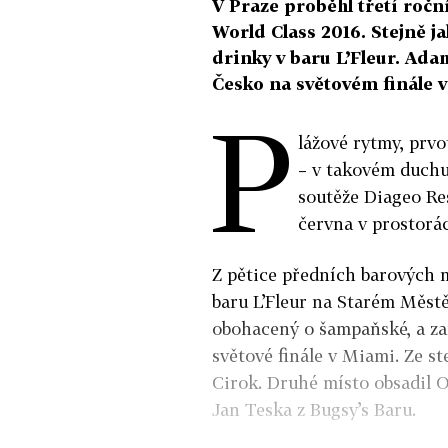
V Praze proběhl třetí roč
World Class 2016. Stejně ja
drinky v baru L’Fleur. Ada
Česko na světovém finále 
P
lážové rytmy, prvot
– v takovém duchu 
soutěže Diageo Res
června v prostor
Z pětice předních barových m
baru L’Fleur na Starém Městě
obohacený o šampaňské, a za
světové finále v Miami. Ze st
Cirok. Druhé místo obsadil O
Jan Teska z Bugsy’s Baru.