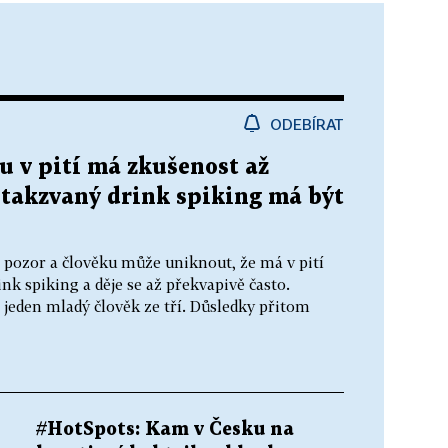
ODEBÍRAT
u v pití má zkušenost až
 takzvaný drink spiking má být
t pozor a člověku může uniknout, že má v pití
k spiking a děje se až překvapivě často.
jeden mladý člověk ze tří. Důsledky přitom
#HotSpots: Kam v Česku na