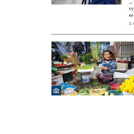
..
vy
se
3. 