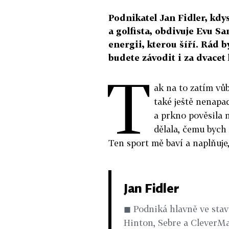
Podnikatel Jan Fidler, kdys
a golfista, obdivuje Evu Sa
energii, kterou šíří. Rád by
budete závodit i za dvacet 
T
ak na to zatím vů
také ještě nenapa
a prkno pověsila 
dělala, čemu bych 
Ten sport mě baví a naplňuje
Jan Fidler
◼ Podniká hlavně ve stav
Hinton, Sebre a CleverMa