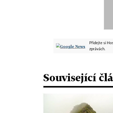
Přidejte si H
zprávách.
Související čl