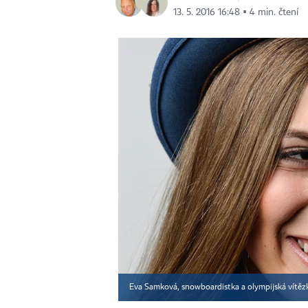
13. 5. 2016 16:48 ▪ 4 min. čtení
Eva Samková, snowboardistka a olympijská vítě