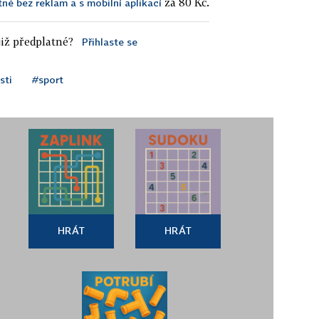
za 80 Kč.
tné bez reklam a s mobilní aplikací
iž předplatné?
Přihlaste se
sti
#sport
HRÁT
HRÁT