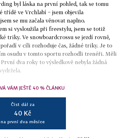
rding byl láska na první pohled, tak se tomu
é třídě ve Vrchlabí − jsem objevila
jsem se mu začala věnovat naplno.
m si vysloužila při freestylu, jsem se totiž
ké triky. Ve snowboardcrossu se jezdí rovně,
pořadí v cíli rozhoduje čas, žádné triky. Je to
ím osudu v tomto sportu rozhodli trenéři. Měli
 První dva roky to výsledkově nebyla žádná
vydržela.
VÁ VÁM JEŠTĚ 40 % ČLÁNKU
Číst dál za
40 Kč
na první dva měsíce