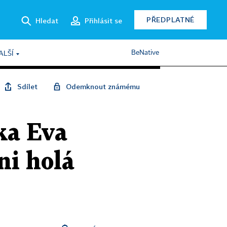
PŘEDPLATNÉ
Hledat
Přihlásit se
BeNative
ALŠÍ
Sdílet
Odemknout známému
ka Eva
ni holá