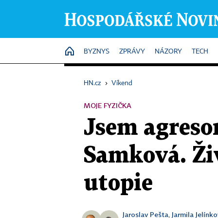
HOME
BYZNYS
ZPRÁVY
NÁZORY
TECH
HN.cz
›
Víkend
MOJE FYZIČKA
Jsem agreso
Samková. Živ
utopie
Jaroslav Pešta
Jarmila Jelínk
,