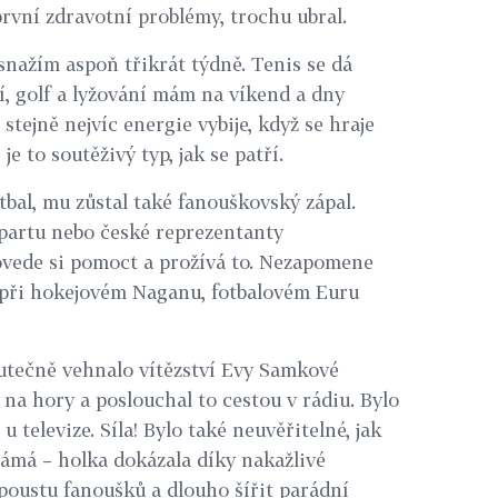
 první zdravotní problémy, trochu ubral.
 snažím aspoň třikrát týdně. Tenis se dá
í, golf a lyžování mám na víkend a dny
e stejně nejvíc energie vybije, když se hraje
je to soutěživý typ, jak se patří.
tbal, mu zůstal také fanouškovský zápal.
Spartu nebo české reprezentanty
ovede si pomoct a prožívá to. Nezapomene
l při hokejovém Naganu, fotbalovém Euru
kutečně vehnalo vítězství Evy Samkové
u na hory a poslouchal to cestou v rádiu. Bylo
 televize. Síla! Bylo také neuvěřitelné, jak
námá – holka dokázala díky nakažlivé
spoustu fanoušků a dlouho šířit parádní