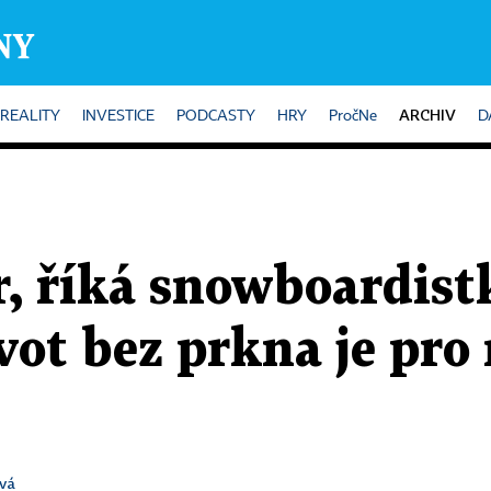
ARCHIV
REALITY
INVESTICE
PODCASTY
HRY
PročNe
D
r, říká snowboardist
ot bez prkna je pro 
ová