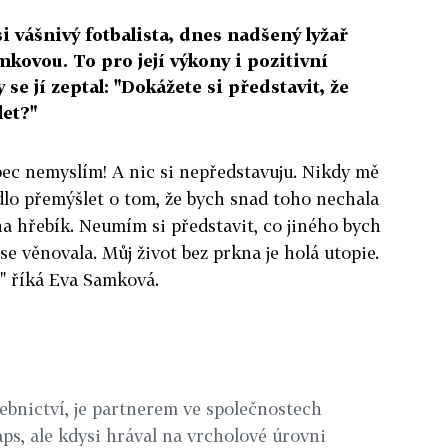
i vášnivý fotbalista, dnes nadšený lyžař
mkovou. To pro její výkony i pozitivní
 se jí zeptal: "Dokážete si představit, že
let?"
bec nemyslím! A nic si nepředstavuju. Nikdy mě
dlo přemýšlet o tom, že bych snad toho nechala
na hřebík. Neumím si představit, co jiného bych
se věnovala. Můj život bez prkna je holá utopie.
," říká Eva Samková.
ebnictví, je partnerem ve společnostech
ps, ale kdysi hrával na vrcholové úrovni