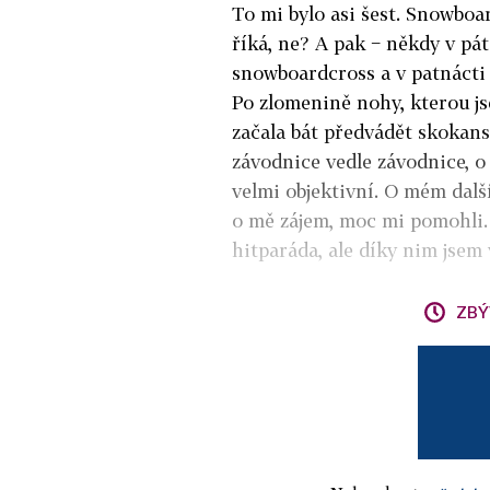
To mi bylo asi šest. Snowboa
říká, ne? A pak − někdy v pát
snowboardcross a v patnácti 
Po zlomenině nohy, kterou jse
začala bát předvádět skokans
závodnice vedle závodnice, o 
velmi objektivní. O mém dalš
o mě zájem, moc mi pomohli.
hitparáda, ale díky nim jsem 
ZBÝ