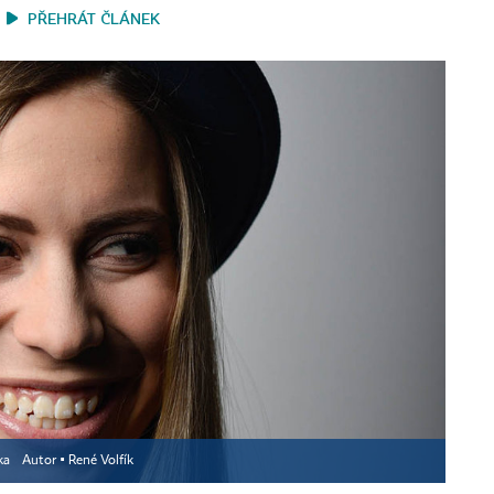
PŘEHRÁT ČLÁNEK
zka
Autor ▪
René Volfík