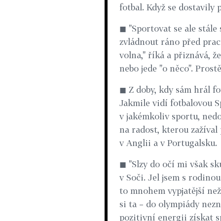
fotbal. Když se dostavily
◼ "Sportovat se ale stále
zvládnout ráno před prac
volna," říká a přiznává, ž
nebo jede "o něco". Prostě 
◼ Z doby, kdy sám hrál fo
Jakmile vidí fotbalovou 
v jakémkoliv sportu, ned
na radost, kterou zažíva
v Anglii a v Portugalsku.
◼ "Slzy do očí mi však s
v Soči. Jel jsem s rodino
to mnohem vypjatější než u
si ta – do olympiády nez
pozitivní energii získat 