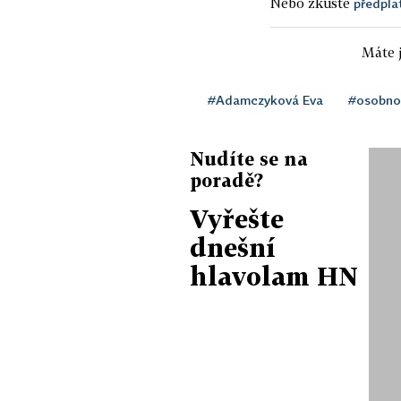
Nebo zkuste
předpla
Máte j
#Adamczyková Eva
#osobno
Nudíte se na
poradě?
Vyřešte
dnešní
hlavolam HN