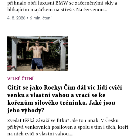
přihnalo obří luxusní BMW se začerněnými skly a
blikajícím majáčkem na střeše. Na červenou...
4. 8. 2026 ▪ 6 min. čtení
VELKÉ ČTENÍ
Cítit se jako Rocky: Čím dál víc lidí cvičí
venku s vlastní vahou a vrací se ke
kořenům silového tréninku. Jaké jsou
jeho výhody?
Zvedat těžká závaží ve fitku? Jde to i jinak. V Česku
přibývá venkovních posiloven a spolu s tím i těch, kteří
na nich cvičí s vlastní vahou....