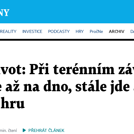
ARCHIV
REALITY
INVESTICE
PODCASTY
HRY
PročNe
D
ivot: Při terénním zá
 až na dno, stále jde 
 hru
PŘEHRÁT ČLÁNEK
min. čtení