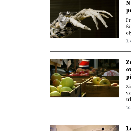
N
p
Pr
Ří
ol
3. 
Z
o
p
Zá
vz
tr
13.
L