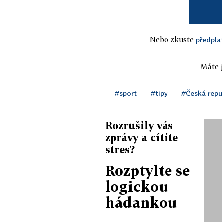
Nebo zkuste
předpla
Máte j
#sport
#tipy
#Česká repu
Rozrušily vás
zprávy a cítíte
stres?
Rozptylte se
logickou
hádankou