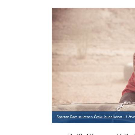
Spartan Race se letos v Česku bude konat už čt