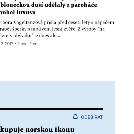
abloneckou duší udělaly z paroháče
ymbol luxusu
rbora Vogeltanzová přišla před deseti lety s nápadem
rábět šperky s motivem lesní zvěře. Z výroby "na
leni v obýváku" je dnes ale...
 2. 2017 ▪ 3 min. čtení
ODEBÍRAT
kupuje norskou ikonu