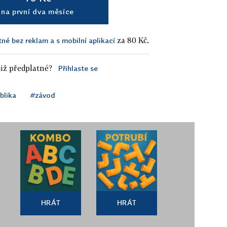
na první dva měsíce
za 80 Kč.
tné bez reklam a s mobilní aplikací
iž předplatné?
Přihlaste se
blika
#závod
HRÁT
HRÁT