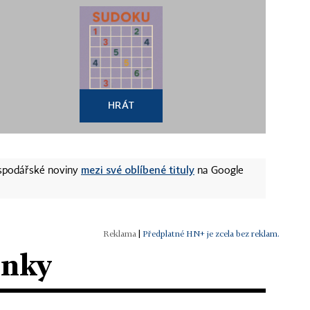
HRÁT
mezi své oblíbené tituly
ospodářské noviny
na Google
|
Předplatné HN+ je zcela bez reklam.
ánky