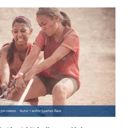
vrtým rokem.
Autor ▪
archiv Spartan Race