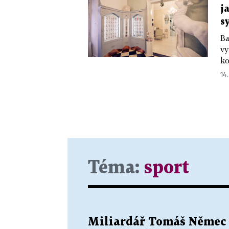
j
s
Ba
vy
ko
14.
Téma:
sport
Miliardář Tomáš Němec 