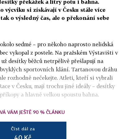
esítky překážek a litry potu i bahna.
výcviku si získávají v Česku stále více
 tak o výsledný čas, ale o překonání sebe
 okolo sedmé – pro někoho naprosto nelidská
ůbec vykopal z postele. Na pražském Výstavišti v
už desítky běžců netrpělivě přešlapují na
obvyklých sportovních klání. Tartanovou dráhu
le rozhodně nečekejte. Atleti, kteří si vybrali
ace v Česku, mají trochu jiné ideály – desítky
, příkopy a hlavně velkou spoustu bahna.
VÁ VÁM JEŠTĚ 90 % ČLÁNKU
Číst dál za
40 Kč