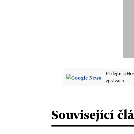
Přidejte si H
zprávách.
Související čl