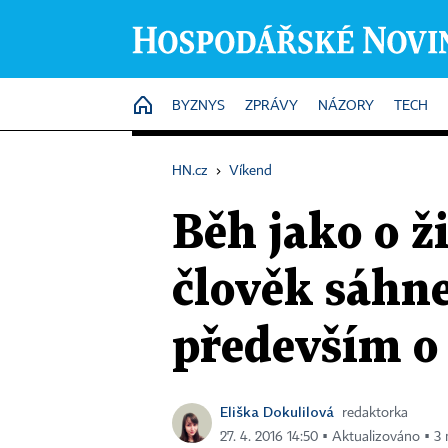
HOME
BYZNYS
ZPRÁVY
NÁZORY
TECH
HN.cz
›
Víkend
Běh jako o ž
člověk sáhne
především o
Eliška Dokulilová
redaktorka
27. 4. 2016 14:50 ▪ Aktualizováno ▪ 3 