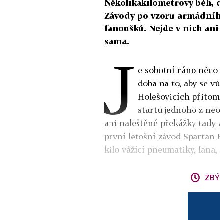
Několikakilometrový běh, d
Závody po vzoru armádního 
fanoušků. Nejde v nich ani
sama.
J
e sobotní ráno něco
doba na to, aby se v
Holešovicích přitom 
startu jednoho z ne
ani naleštěné překážky tady a
první letošní závod Spartan R
kilo vážící pneumatiky, lana
ZBÝ