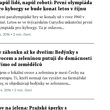
apůl lidé, napůl roboti: První olympiáda
ro kyborgy se bude konat letos v říjnu
vní paralympijské hry se konaly už v roce 1960 v
mě. Letos se ve švýcarském Curychu uskuteční první
ympiáda pro kyborgy. Ta je oslavou...
4. 2016 ▪ 2 min. čtení
e záhonku až ke dveřím: Bedýnky s
vocem a zeleninou putují do domácností
římo od zemědělců
jem o lokální ovoce a zeleninu je mezi Čechy na
estupu. Ti, kteří nemají čas vyrážet na farmářské
hy, si objednávají bedýnky se zeleninou...
 4. 2016 ▪ 2 min. čtení
ov na jelena: Pražské šperky s