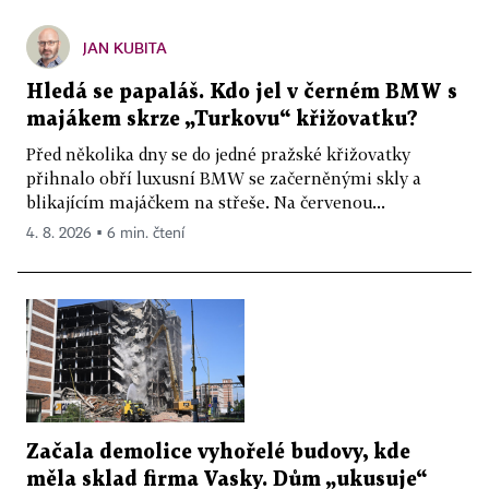
JAN KUBITA
Hledá se papaláš. Kdo jel v černém BMW s
majákem skrze „Turkovu“ křižovatku?
Před několika dny se do jedné pražské křižovatky
přihnalo obří luxusní BMW se začerněnými skly a
blikajícím majáčkem na střeše. Na červenou...
4. 8. 2026 ▪ 6 min. čtení
Začala demolice vyhořelé budovy, kde
měla sklad firma Vasky. Dům „ukusuje“