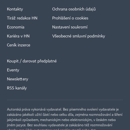
Kontakty
Ochrana osobních údajů
Tiráž redakce HN
Prohlášení o cookies
Economia
Nastavení soukromí
Kariéra v HN
Všeobecné smluvní podmínky
Ceník inzerce
Koupit / darovat předplatné
Eventy
Newslettery
×
RSS kanály
Autorská práva vykonává vydavatel. Bez písemného svolení vydavatele je
zakázáno jakékoli užití částí nebo celku díla, zejména rozmnožování a šíření
jakýmkoli způsobem, mechanickým nebo elektronickým, v českém nebo
jiném jazyce. Bez souhlasu vydavatele je zakázáno též rozmnožování