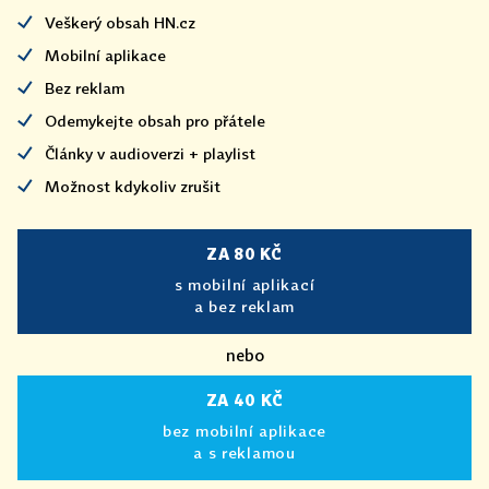
Veškerý obsah HN.cz
Mobilní aplikace
Bez reklam
Odemykejte obsah pro přátele
Články v audioverzi + playlist
Možnost kdykoliv zrušit
ZA 80 KČ
s mobilní aplikací
a bez reklam
nebo
ZA 40 KČ
bez mobilní aplikace
a s reklamou