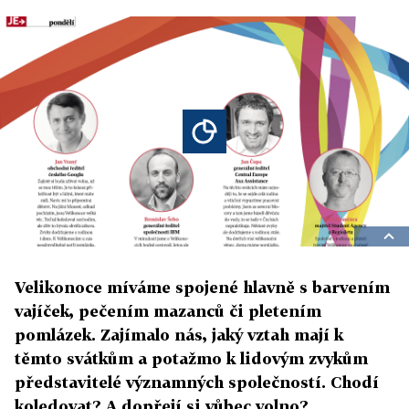
Velikonoce míváme spojené hlavně s barvením
vajíček, pečením mazanců či pletením
pomlázek. Zajímalo nás, jaký vztah mají k
těmto svátkům a potažmo k lidovým zvykům
představitelé významných společností. Chodí
koledovat? A dopřejí si vůbec volno?