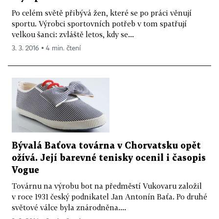
Po celém světě přibývá žen, které se po práci věnují
sportu. Výrobci sportovních potřeb v tom spatřují
velkou šanci: zvláště letos, kdy se...
3. 3. 2016 ▪ 4 min. čtení
Bývalá Baťova továrna v Chorvatsku opět
ožívá. Její barevné tenisky ocenil i časopis
Vogue
Továrnu na výrobu bot na předměstí Vukovaru založil
v roce 1931 český podnikatel Jan Antonín Baťa. Po druhé
světové válce byla znárodněna....