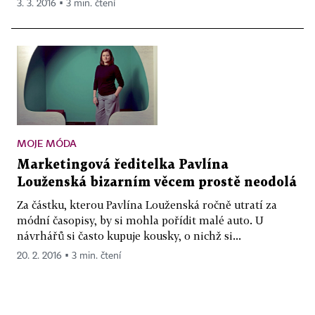
3. 3. 2016 ▪ 3 min. čtení
MOJE MÓDA
Marketingová ředitelka Pavlína
Louženská bizarním věcem prostě neodolá
Za částku, kterou Pavlína Louženská ročně utratí za
módní časopisy, by si mohla pořídit malé auto. U
návrhářů si často kupuje kousky, o nichž si...
20. 2. 2016 ▪ 3 min. čtení