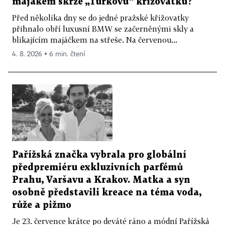
majákem skrze „Turkovu“ křižovatku?
Před několika dny se do jedné pražské křižovatky
přihnalo obří luxusní BMW se začerněnými skly a
blikajícím majáčkem na střeše. Na červenou...
4. 8. 2026 ▪ 6 min. čtení
Pařížská značka vybrala pro globální
předpremiéru exkluzivních parfémů
Prahu, Varšavu a Krakov. Matka a syn
osobně představili kreace na téma voda,
růže a pižmo
Je 23. července krátce po deváté ráno a módní Pařížská