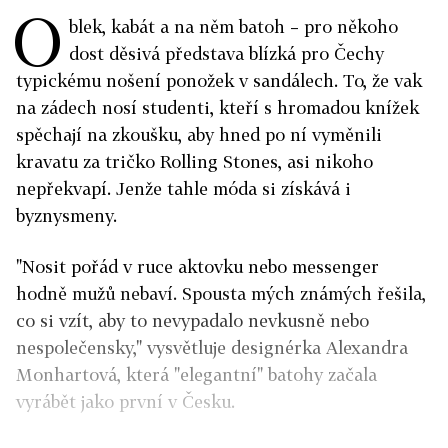
O
blek, kabát a na něm batoh – pro někoho
dost děsivá představa blízká pro Čechy
typickému nošení ponožek v sandálech. To, že vak
na zádech nosí studenti, kteří s hromadou knížek
spěchají na zkoušku, aby hned po ní vyměnili
kravatu za tričko Rolling Stones, asi nikoho
nepřekvapí. Jenže tahle móda si získává i
byznysmeny.
"Nosit pořád v ruce aktovku nebo messenger
hodně mužů nebaví. Spousta mých známých řešila,
co si vzít, aby to nevypadalo nevkusně nebo
nespolečensky," vysvětluje designérka Alexandra
Monhartová, která "elegantní" batohy začala
vyrábět jako první v Česku.