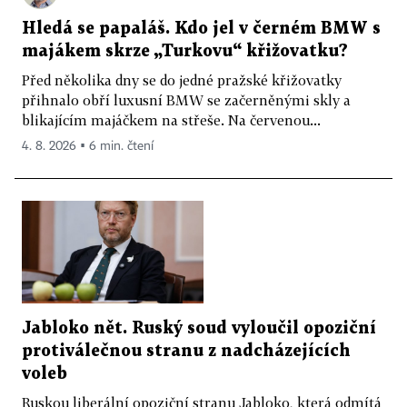
Hledá se papaláš. Kdo jel v černém BMW s
majákem skrze „Turkovu“ křižovatku?
Před několika dny se do jedné pražské křižovatky
přihnalo obří luxusní BMW se začerněnými skly a
blikajícím majáčkem na střeše. Na červenou...
4. 8. 2026 ▪ 6 min. čtení
Jabloko nět. Ruský soud vyloučil opoziční
protiválečnou stranu z nadcházejících
voleb
Ruskou liberální opoziční stranu Jabloko, která odmítá