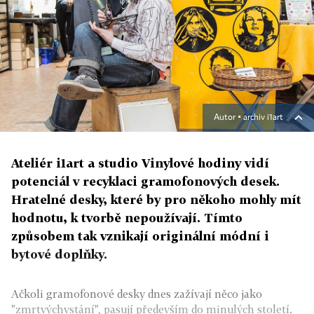
Autor ▪
archiv i1art
Ateliér i1art a studio Vinylové hodiny vidí
potenciál v recyklaci gramofonových desek.
Hratelné desky, které by pro někoho mohly mít
hodnotu, k tvorbě nepoužívají. Tímto
způsobem tak vznikají originální módní i
bytové doplňky.
Ačkoli gramofonové desky dnes zažívají něco jako
"zmrtvýchvstání", pasují především do minulých století.