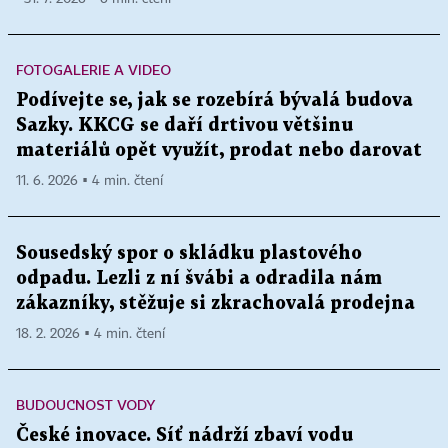
FOTOGALERIE A VIDEO
Podívejte se, jak se rozebírá bývalá budova
Sazky. KKCG se daří drtivou většinu
materiálů opět využít, prodat nebo darovat
11. 6. 2026 ▪ 4 min. čtení
Sousedský spor o skládku plastového
odpadu. Lezli z ní švábi a odradila nám
zákazníky, stěžuje si zkrachovalá prodejna
18. 2. 2026 ▪ 4 min. čtení
BUDOUCNOST VODY
České inovace. Síť nádrží zbaví vodu