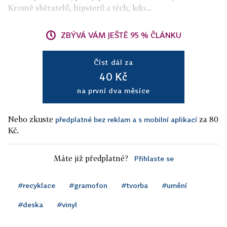
Kromě sběratelů, hipsterů a těch, kdo...
ZBÝVÁ VÁM JEŠTĚ 95 % ČLÁNKU
Číst dál za
40 Kč
na první dva měsíce
Nebo zkuste
za 80
předplatné bez reklam a s mobilní aplikací
Kč.
Máte již předplatné?
Přihlaste se
#recyklace
#gramofon
#tvorba
#umění
#deska
#vinyl