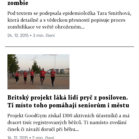
zombie
Pod textem se podepsala epidemioložka Tara Smithová,
která detailně a s vědeckou přesností popisuje proces
zombifikace ve světě ohroženém...
24. 12. 2015 ▪ 3 min. čtení
Britský projekt láká lidi pryč z posiloven.
Ti místo toho pomáhají seniorům i městu
Projekt GoodGym získal 1300 aktivních účastníků a má
dvacet tisíc registrovaných běžců. Ti namísto zvedání
činek či závaží doručí při běhu...
16. 12. 2015 ▪ 2 min. čtení