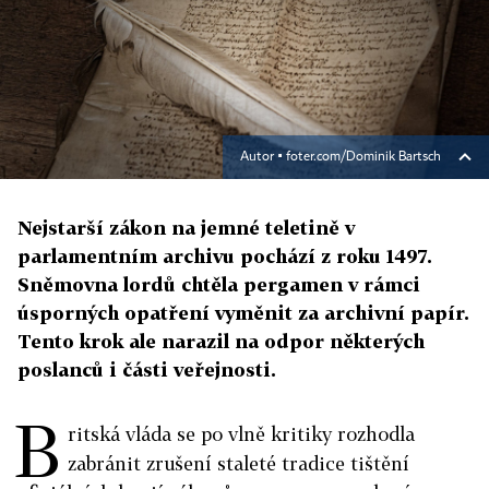
Autor ▪
foter.com/Dominik Bartsch
Nejstarší zákon na jemné teletině v
parlamentním archivu pochází z roku 1497.
Sněmovna lordů chtěla pergamen v rámci
úsporných opatření vyměnit za archivní papír.
Tento krok ale narazil na odpor některých
poslanců i části veřejnosti.
B
ritská vláda se po vlně kritiky rozhodla
zabránit zrušení staleté tradice tištění