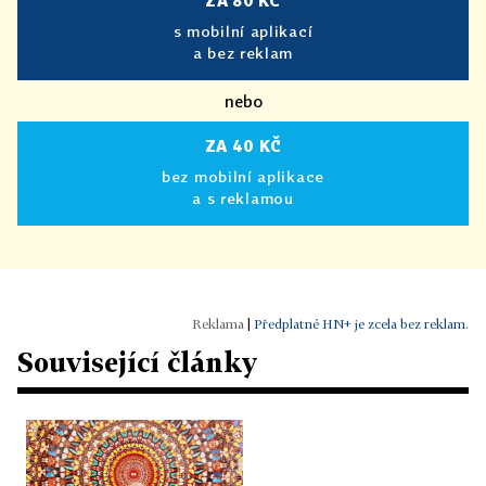
ZA 80 KČ
s mobilní aplikací
a bez reklam
nebo
ZA 40 KČ
bez mobilní aplikace
a s reklamou
|
Předplatné HN+ je zcela bez reklam.
Související články