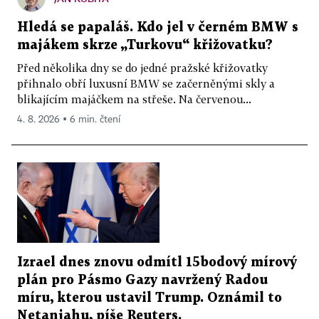
Hledá se papaláš. Kdo jel v černém BMW s
majákem skrze „Turkovu“ křižovatku?
Před několika dny se do jedné pražské křižovatky
přihnalo obří luxusní BMW se začerněnými skly a
blikajícím majáčkem na střeše. Na červenou...
4. 8. 2026 ▪ 6 min. čtení
Izrael dnes znovu odmítl 15bodový mírový
plán pro Pásmo Gazy navržený Radou
míru, kterou ustavil Trump. Oznámil to
Netanjahu, píše Reuters.