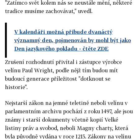
"Zatímco svět kolem nás se neustále mění, některé
tradice musíme zachovávat," uvedl.
V kalendáři možná přibude dvanáctý
významný den, pojmenován by mohl být jako
Den jazykového pokladu
- čtěte ZDE
Zrušení rozhodnutí přivítal i zástupce výrobce
velínu Paul Wright, podle nějž tím budou mít
budoucí generace příležitost "dotknout se
historie".
Nejstarší zákon na jemné teletině neboli velínu v
parlamentním archivu pochází z roku 1497, ale jsou
známy i starší dokumenty včetně kopií Velké
listiny práv a svobod, neboli Magny charty, která
byla původně vydána v roce 1215. Zákony na velínu