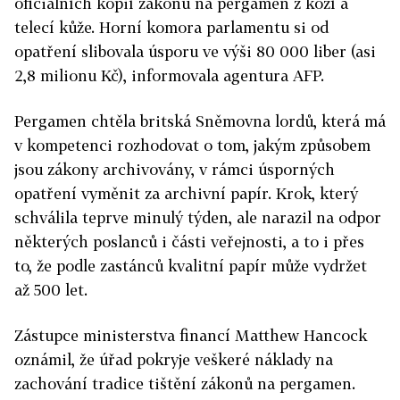
oficiálních kopií zákonů na pergamen z kozí a
telecí kůže. Horní komora parlamentu si od
opatření slibovala úsporu ve výši 80 000 liber (asi
2,8 milionu Kč), informovala agentura AFP.
Pergamen chtěla britská Sněmovna lordů, která má
v kompetenci rozhodovat o tom, jakým způsobem
jsou zákony archivovány, v rámci úsporných
opatření vyměnit za archivní papír. Krok, který
schválila teprve minulý týden, ale narazil na odpor
některých poslanců i části veřejnosti, a to i přes
to, že podle zastánců kvalitní papír může vydržet
až 500 let.
Zástupce ministerstva financí Matthew Hancock
oznámil, že úřad pokryje veškeré náklady na
zachování tradice tištění zákonů na pergamen.