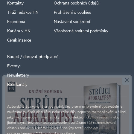
Kontakty
Ochrana osobních údajů
Tiráž redakce HN
Prohlášení o cookies
Economia
Nastavení soukromí
Kariéra v HN
Všeobecné smluvní podmínky
Ceník inzerce
Koupit / darovat předplatné
Eventy
×
Newslettery
RSS kanály
Autorská práva vykonává vydavatel. Bez písemného svolení vydavatele je
zakázáno jakékoli užití částí nebo celku díla, zejména rozmnožování a šíření
jakýmkoli způsobem, mechanickým nebo elektronickým, v českém nebo
jiném jazyce. Bez souhlasu vydavatele je zakázáno též rozmnožování
obsahu pro účely automatizované analýzy textů nebo dat
podle ustanovení § 39c autorského zákona.