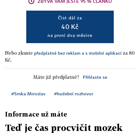
ZBÝVÁ VÁM JEŠTĚ 95 % ČLÁNKU
Číst dál za
40 Kč
na první dva měsíce
Nebo zkuste
za 80
předplatné bez reklam a s mobilní aplikací
Kč.
Máte již předplatné?
Přihlaste se
#Srnka Miroslav
#hudební rozhovor
Informace už máte
Teď je čas procvičit mozek