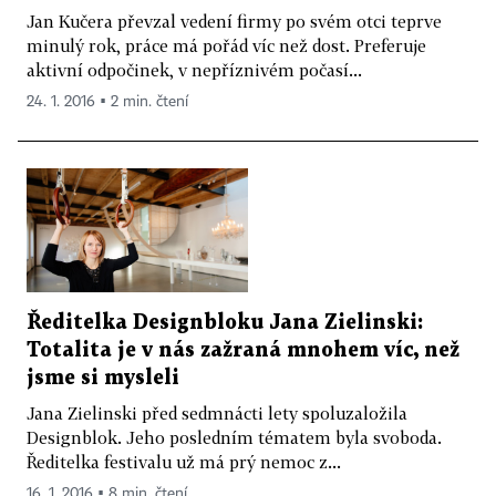
Jan Kučera převzal vedení firmy po svém otci teprve
minulý rok, práce má pořád víc než dost. Preferuje
aktivní odpočinek, v nepříznivém počasí...
24. 1. 2016 ▪ 2 min. čtení
Ředitelka Designbloku Jana Zielinski:
Totalita je v nás zažraná mnohem víc, než
jsme si mysleli
Jana Zielinski před sedmnácti lety spoluzaložila
Designblok. Jeho posledním tématem byla svoboda.
Ředitelka festivalu už má prý nemoc z...
16. 1. 2016 ▪ 8 min. čtení