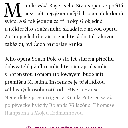
M
nichovská Bayerische Staatsoper se počítá
mezi pět nejvýznamnějších operních domů
světa. Asi tak jednou za tři roky si objedná
u některého současného skladatele novou operu.
Zatím posledním autorem, který dostal takovou
zakázku, byl Čech Miroslav Srnka.
Jeho opera South Pole o sto let starém příběhu
dobyvatelů jižního pólu, kterou napsal spolu
s libretistou Tomem Hollowayem, bude mít
premiéru 31. ledna. Inscenace je přehlídkou
věhlasných osobností, od režiséra Hanse
Neuenfelse přes dirigenta Kirilla Peterenka až
po pěvecké hvězdy Rolanda Villazóna, Thomase
Hampsona a Mojcu Erdmannovou.