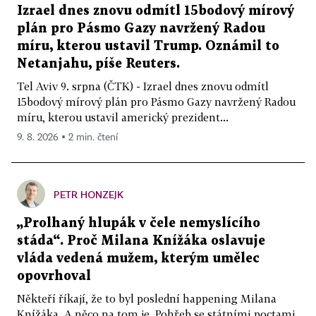
Izrael dnes znovu odmítl 15bodový mírový
plán pro Pásmo Gazy navržený Radou
míru, kterou ustavil Trump. Oznámil to
Netanjahu, píše Reuters.
Tel Aviv 9. srpna (ČTK) - Izrael dnes znovu odmítl
15bodový mírový plán pro Pásmo Gazy navržený Radou
míru, kterou ustavil americký prezident...
9. 8. 2026 ▪ 2 min. čtení
PETR HONZEJK
„Prolhaný hlupák v čele nemyslícího
stáda“. Proč Milana Knížáka oslavuje
vláda vedená mužem, kterým umělec
opovrhoval
Někteří říkají, že to byl poslední happening Milana
Knížáka. A něco na tom je. Pohřeb se státními poctami