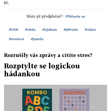
Kč.
Máte již předplatné?
Přihlaste se
#USA
#věda
#výzkum
#příroda
#objev
#evoluce
#panda
Rozrušily vás zprávy a cítíte stres?
Rozptylte se logickou
hádankou