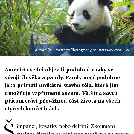
Autor ▪
Paul Matthew Photography, shuttershock.com
Američtí vědci objevili podobné znaky ve
vývoji člověka a pandy. Pandy mají podobně
jako primáti unikátní stavbu těla, která jim
umožňuje vzpřímené sezení. Většina savců
přitom tráví převážnou část života na všech
čtyřech končetinách.
Š
impanzi, kosatky nebo delfíni. Zkoumání