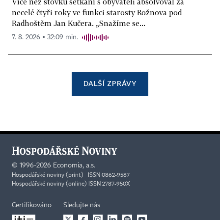
Více než stovku setkání s obyvateli absolvoval za
necelé čtyři roky ve funkci starosty Rožnova pod
Radhoštěm Jan Kučera. „Snažíme se...
7. 8. 2026 ▪ 32:09 min.
DALŠÍ ZPRÁVY
©
1996-2026
Economia, a.s.
Hospodářské noviny (print) ISSN 0862-9587
Hospodářské noviny (online) ISSN 2787-950X
Certifikováno
Sledujte nás