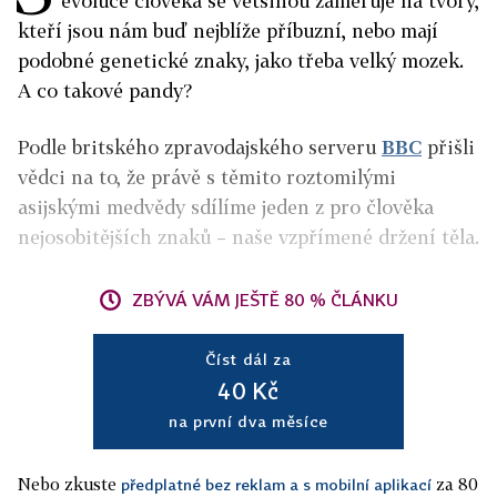
evoluce člověka se většinou zaměřuje na tvory,
kteří jsou nám buď nejblíže příbuzní, nebo mají
podobné genetické znaky, jako třeba velký mozek.
A co takové pandy?
Podle britského zpravodajského serveru
BBC
přišli
vědci na to, že právě s těmito roztomilými
asijskými medvědy sdílíme jeden z pro člověka
nejosobitějších znaků – naše vzpřímené držení těla.
ZBÝVÁ VÁM JEŠTĚ 80 % ČLÁNKU
Číst dál za
40 Kč
na první dva měsíce
Nebo zkuste
za 80
předplatné bez reklam a s mobilní aplikací