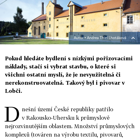
Autor ▪
Andrea Thiel Lhotáková
Pokud hledáte bydlení s nízkými pořizovacími
náklady, stačí si vybrat stavbu, o které si
všichni ostatní myslí, že je nevyužitelná či
nerekonstruovatelná. Takový byl i pivovar v
Lobči.
D
nešní území České republiky patřilo
v Rakousko-Uhersku k průmyslově
nejrozvinutějším oblastem. Množství průmyslových
komplexů (továren na výrobu textilu, pivovarů,