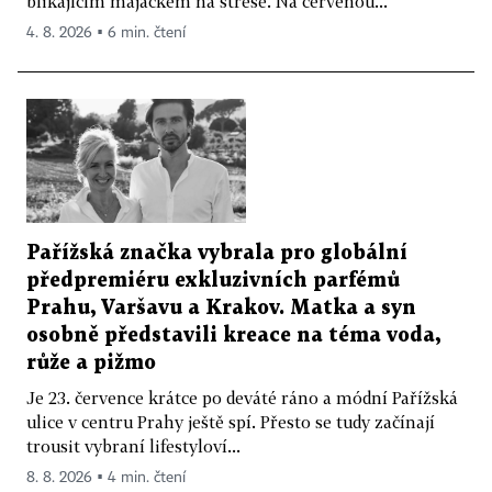
blikajícím majáčkem na střeše. Na červenou...
4. 8. 2026 ▪ 6 min. čtení
Pařížská značka vybrala pro globální
předpremiéru exkluzivních parfémů
Prahu, Varšavu a Krakov. Matka a syn
osobně představili kreace na téma voda,
růže a pižmo
Je 23. července krátce po deváté ráno a módní Pařížská
ulice v centru Prahy ještě spí. Přesto se tudy začínají
trousit vybraní lifestyloví...
8. 8. 2026 ▪ 4 min. čtení