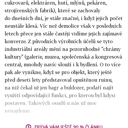
cukrovarů, elektráren, hutí, mlýnů, pekáren,
strojírenských fabrik), které se zachovaly
do dnešních dní, je stále značné, i když jejich počet
neustále klesá. Víc než demolice však v posledních
letech přece jen stále častěji vidíme jejich zajímavé
konverze. Z původních výrobních účelů se tyto
industriální areály mění na pozoruhodné "chrámy
kultury" (galerie, muzea, společenská a kongresová
centra), mnohdy navíc slouží i k bydlení. O to více
pak ale vynikne, když se pro objekt, který ještě
před deseti lety představoval opuštěnou ruinu,
na niž čekal už jen bagr a buldozer, podaří najít
využití odpovídající funkci, pro kterou byl kdysi
postaven. Takových osudů u nás už moc
nenajdeme.
ZBÝVÁ VÁM JEŠTĚ 90 % ČLÁNKU