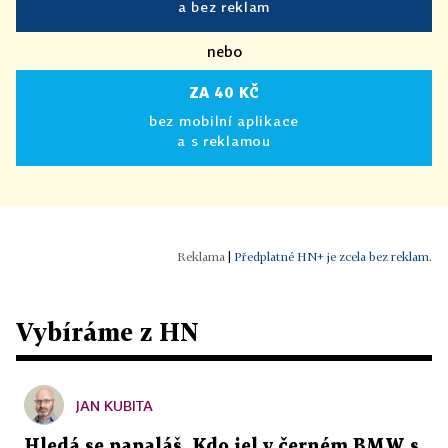
a bez reklam
nebo
ZA 40 KČ
bez mobilní aplikace
a s reklamou
|
Předplatné HN+ je zcela bez reklam.
Vybíráme z HN
JAN KUBITA
Hledá se papaláš. Kdo jel v černém BMW s