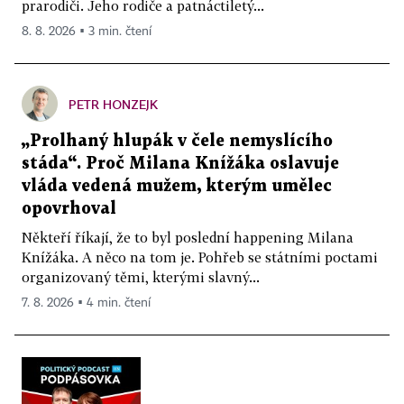
prarodiči. Jeho rodiče a patnáctiletý...
8. 8. 2026 ▪ 3 min. čtení
PETR HONZEJK
„Prolhaný hlupák v čele nemyslícího
stáda“. Proč Milana Knížáka oslavuje
vláda vedená mužem, kterým umělec
opovrhoval
Někteří říkají, že to byl poslední happening Milana
Knížáka. A něco na tom je. Pohřeb se státními poctami
organizovaný těmi, kterými slavný...
7. 8. 2026 ▪ 4 min. čtení