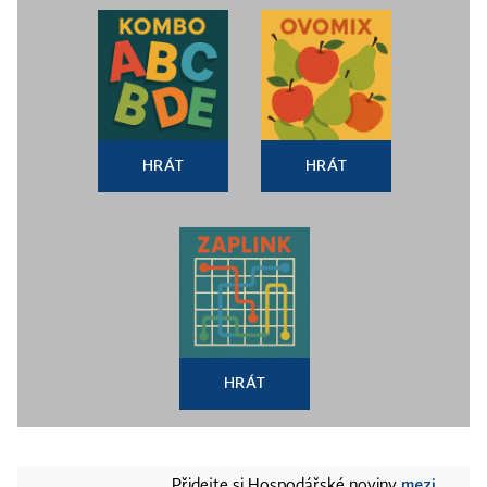
HRÁT
HRÁT
HRÁT
mezi
Přidejte si Hospodářské noviny