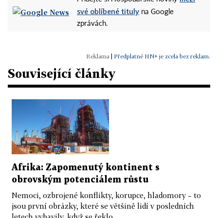
své oblíbené tituly
na Google
zprávách.
|
Předplatné HN+ je zcela bez reklam.
Související články
Afrika: Zapomenutý kontinent s
obrovským potenciálem růstu
Nemoci, ozbrojené konflikty, korupce, hladomory – to
jsou první obrázky, které se většině lidí v posledních
letech vybavily, když se řeklo...