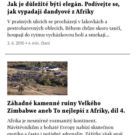
Jak je důležité býti elegán. Podívejte se,
jak vypadají dandyové z Afriky
V prašných ulicích se procházejí v lakovkách a
pestrobarevných oblecích. Během chůze skoro tančí,
houpají do rytmu vycházkovou holí a smekají...
3. 6. 2015 ▪ 4 min. čtení
Záhadné kamenné ruiny Velkého
Zimbabwe aneb To nejlepší z Afriky, díl 4.
Afrika je nesmírně rozmanitý kontinent.
Návštěvníkům z bohaté Evropy nabízí skutečnou
exotiku a často i pořádný adrenalin. Zážitky však stojí