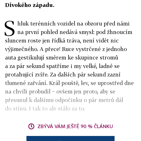
Divokého západu.
S
hluk terénních vozidel na obzoru před námi
na první pohled nedává smysl: pod žhnoucím
sluncem roste jen řídká tráva, není vidět nic
výjimečného. A přece! Ruce vystrčené z jednoho
auta gestikulují směrem ke skupince stromů
a za pár sekund spatříme i my velké, ladně se
protahující zvíře. Za dalších pár sekund zazní
tlumené zařvání. Král pouště, lev, se uprostřed dne
na chvíli probudil − ovšem jen proto, aby se
přesunul k dalšímu odpočinku o pár metrů dál
do stínu. I tak to ale stálo za to.
ZBÝVÁ VÁM JEŠTĚ 90 % ČLÁNKU