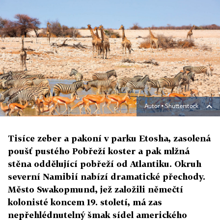
Autor ▪
Shutterstock
Tisíce zeber a pakoní v parku Etosha, zasolená
poušť pustého Pobřeží koster a pak mlžná
stěna oddělující pobřeží od Atlantiku. Okruh
severní Namibií nabízí dramatické přechody.
Město Swakopmund, jež založili němečtí
kolonisté koncem 19. století, má zas
nepřehlédnutelný šmak sídel amerického