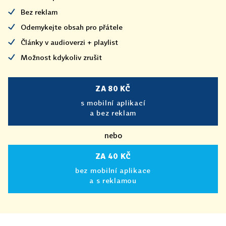
Bez reklam
Odemykejte obsah pro přátele
Články v audioverzi + playlist
Možnost kdykoliv zrušit
ZA 80 KČ
s mobilní aplikací
a bez reklam
nebo
ZA 40 KČ
bez mobilní aplikace
a s reklamou