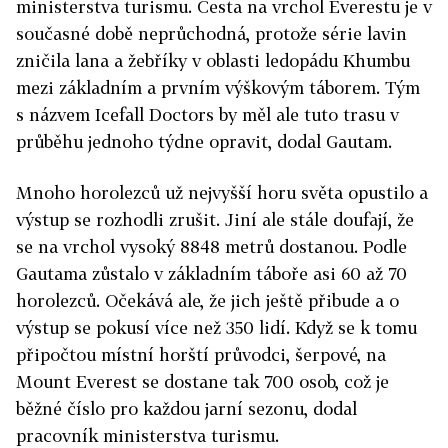
ministerstva turismu. Cesta na vrchol Everestu je v
současné době neprůchodná, protože série lavin
zničila lana a žebříky v oblasti ledopádu Khumbu
mezi základním a prvním výškovým táborem. Tým
s názvem Icefall Doctors by měl ale tuto trasu v
průběhu jednoho týdne opravit, dodal Gautam.
Mnoho horolezců už nejvyšší horu světa opustilo a
výstup se rozhodli zrušit. Jiní ale stále doufají, že
se na vrchol vysoký 8848 metrů dostanou. Podle
Gautama zůstalo v základním táboře asi 60 až 70
horolezců. Očekává ale, že jich ještě přibude a o
výstup se pokusí více než 350 lidí. Když se k tomu
připočtou místní horští průvodci, šerpové, na
Mount Everest se dostane tak 700 osob, což je
běžné číslo pro každou jarní sezonu, dodal
pracovník ministerstva turismu.