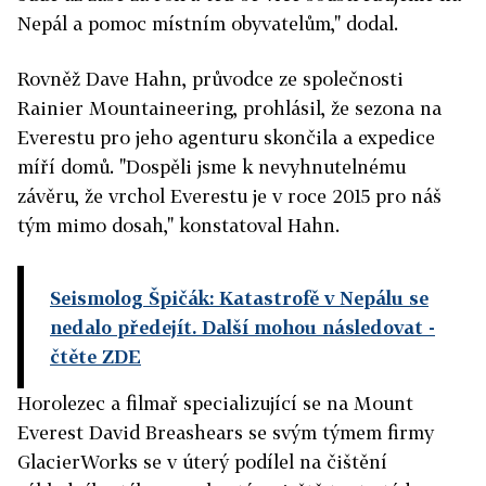
Nepál a pomoc místním obyvatelům," dodal.
Rovněž Dave Hahn, průvodce ze společnosti
Rainier Mountaineering, prohlásil, že sezona na
Everestu pro jeho agenturu skončila a expedice
míří domů. "Dospěli jsme k nevyhnutelnému
závěru, že vrchol Everestu je v roce 2015 pro náš
tým mimo dosah," konstatoval Hahn.
Seismolog Špičák: Katastrofě v Nepálu se
nedalo předejít. Další mohou následovat
-
čtěte ZDE
Horolezec a filmař specializující se na Mount
Everest David Breashears se svým týmem firmy
GlacierWorks se v úterý podílel na čištění