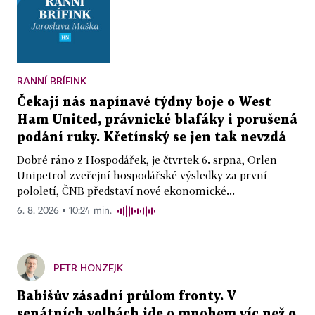
RANNÍ BRÍFINK
Čekají nás napínavé týdny boje o West
Ham United, právnické blafáky i porušená
podání ruky. Křetínský se jen tak nevzdá
Dobré ráno z Hospodářek, je čtvrtek 6. srpna, Orlen
Unipetrol zveřejní hospodářské výsledky za první
pololetí, ČNB představí nové ekonomické...
6. 8. 2026 ▪ 10:24 min.
PETR HONZEJK
Babišův zásadní průlom fronty. V
senátních volbách jde o mnohem víc než o