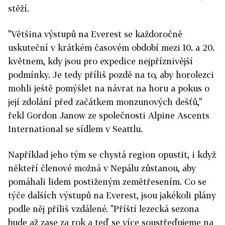
stěží.
"Většina výstupů na Everest se každoročně
uskuteční v krátkém časovém období mezi 10. a 20.
květnem, kdy jsou pro expedice nejpříznivější
podmínky. Je tedy příliš pozdě na to, aby horolezci
mohli ještě pomýšlet na návrat na horu a pokus o
její zdolání před začátkem monzunových dešťů,"
řekl Gordon Janow ze společnosti Alpine Ascents
International se sídlem v Seattlu.
Například jeho tým se chystá region opustit, i když
někteří členové možná v Nepálu zůstanou, aby
pomáhali lidem postiženým zemětřesením. Co se
týče dalších výstupů na Everest, jsou jakékoli plány
podle něj příliš vzdálené. "Příští lezecká sezona
bude až zase za rok a teď se více soustřeďujeme na