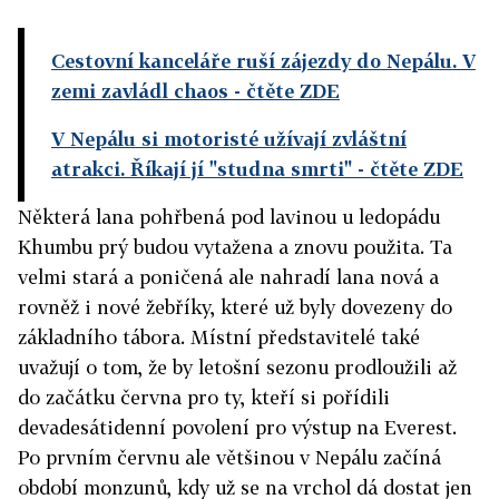
Cestovní kanceláře ruší zájezdy do Nepálu. V
zemi zavládl chaos
- čtěte ZDE
V Nepálu si motoristé užívají zvláštní
atrakci. Říkají jí "studna smrti"
- čtěte ZDE
Některá lana pohřbená pod lavinou u ledopádu
Khumbu prý budou vytažena a znovu použita. Ta
velmi stará a poničená ale nahradí lana nová a
rovněž i nové žebříky, které už byly dovezeny do
základního tábora. Místní představitelé také
uvažují o tom, že by letošní sezonu prodloužili až
do začátku června pro ty, kteří si pořídili
devadesátidenní povolení pro výstup na Everest.
Po prvním červnu ale většinou v Nepálu začíná
období monzunů, kdy už se na vrchol dá dostat jen