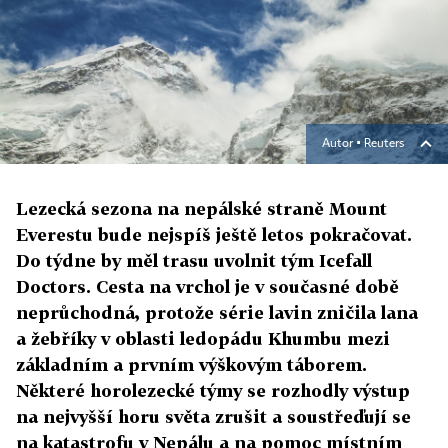
Autor ▪
Reuters
Lezecká sezona na nepálské straně Mount
Everestu bude nejspíš ještě letos pokračovat.
Do týdne by měl trasu uvolnit tým Icefall
Doctors. Cesta na vrchol je v současné době
neprůchodná, protože série lavin zničila lana
a žebříky v oblasti ledopádu Khumbu mezi
základním a prvním výškovým táborem.
Některé horolezecké týmy se rozhodly výstup
na nejvyšší horu světa zrušit a soustřeďují se
na katastrofu v Nepálu a na pomoc místním