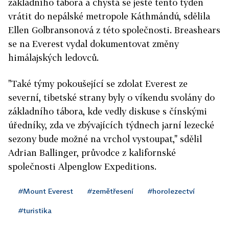
základního tábora a chystá se ještě tento týden
vrátit do nepálské metropole Káthmándú, sdělila
Ellen Golbransonová z této společnosti. Breashears
se na Everest vydal dokumentovat změny
himálajských ledovců.
"Také týmy pokoušející se zdolat Everest ze
severní, tibetské strany byly o víkendu svolány do
základního tábora, kde vedly diskuse s čínskými
úředníky, zda ve zbývajících týdnech jarní lezecké
sezony bude možné na vrchol vystoupat," sdělil
Adrian Ballinger, průvodce z kalifornské
společnosti Alpenglow Expeditions.
#Mount Everest
#zemětřesení
#horolezectví
#turistika