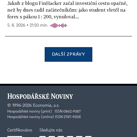
Jakub z blogu FinHacker začal investiční cestu opačně,
než by dnes radil začátečníkům: jako student vletěl na
forex s pákou 1 : 200, vynuloval...
5. 8. 2026 ▪ 21:50 min.
DALŠÍ ZPRÁVY
©
1996-2026
Economia, a.s.
Hospodářské noviny (print) ISSN 0862-9587
Hospodářské noviny (online) ISSN 2787-950X
Certifikováno
Sledujte nás