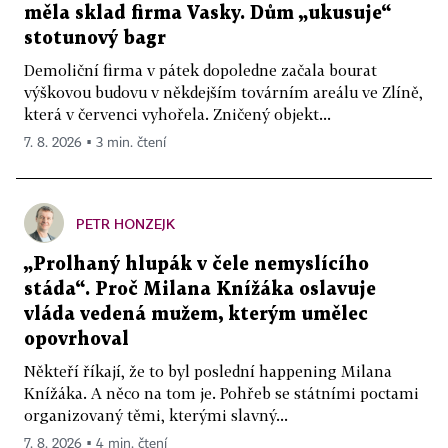
měla sklad firma Vasky. Dům „ukusuje“
stotunový bagr
Demoliční firma v pátek dopoledne začala bourat
výškovou budovu v někdejším továrním areálu ve Zlíně,
která v červenci vyhořela. Zničený objekt...
7. 8. 2026 ▪ 3 min. čtení
PETR HONZEJK
„Prolhaný hlupák v čele nemyslícího
stáda“. Proč Milana Knížáka oslavuje
vláda vedená mužem, kterým umělec
opovrhoval
Někteří říkají, že to byl poslední happening Milana
Knížáka. A něco na tom je. Pohřeb se státními poctami
organizovaný těmi, kterými slavný...
7. 8. 2026 ▪ 4 min. čtení