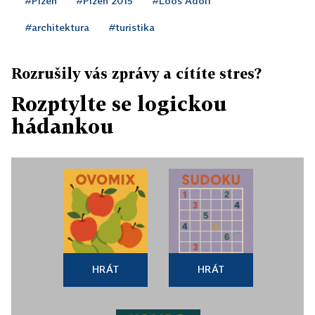
#Plzeň
#Plzeň 2015
#Loos Adolf
#architektura
#turistika
Rozrušily vás zprávy a cítíte stres?
Rozptylte se logickou
hádankou
HRÁT
HRÁT