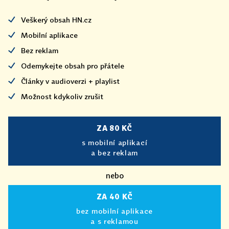
Veškerý obsah HN.cz
Mobilní aplikace
Bez reklam
Odemykejte obsah pro přátele
Články v audioverzi + playlist
Možnost kdykoliv zrušit
ZA 80 KČ
s mobilní aplikací
a bez reklam
nebo
ZA 40 KČ
bez mobilní aplikace
a s reklamou