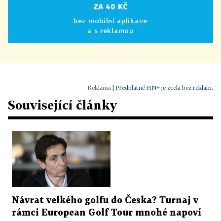
ZA 40 KČ
bez mobilní aplikace
a s reklamou
|
Předplatné HN+ je zcela bez reklam.
Související články
Návrat velkého golfu do Česka? Turnaj v
rámci European Golf Tour mnohé napoví