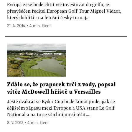
Evropa zase bude chtít víc investovat do golfu, je
přesvědčen ředitel European Golf Tour Miguel Vidaor,
který dohlíží i na letošní český turnaj...
21. 4. 2014 ▪ 4 min. čtení
Zdálo se, že praporek trčí z vody, popsal
vítěz McDowell hřiště u Versailles
Ještě dvakrát se Ryder Cup bude konat jinde, pak se
dějištěm zápasu mezi Evropou a USA stane Le Golf
National a na to se všichni musí těšit....
8. 7. 2013 ▪ 4 min. čtení