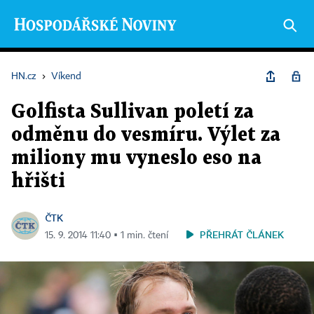
HN.cz
›
Víkend
Golfista Sullivan poletí za
odměnu do vesmíru. Výlet za
miliony mu vyneslo eso na
hřišti
ČTK
PŘEHRÁT ČLÁNEK
15. 9. 2014 11:40 ▪ 1 min. čtení