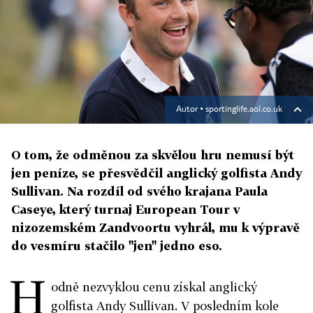
Autor ▪
sportinglife.aol.co.uk
O tom, že odměnou za skvělou hru nemusí být
jen peníze, se přesvědčil anglický golfista Andy
Sullivan. Na rozdíl od svého krajana Paula
Caseye, který turnaj European Tour v
nizozemském Zandvoortu vyhrál, mu k výpravě
do vesmíru stačilo "jen" jedno eso.
H
odně nezvyklou cenu získal anglický
golfista Andy Sullivan. V posledním kole