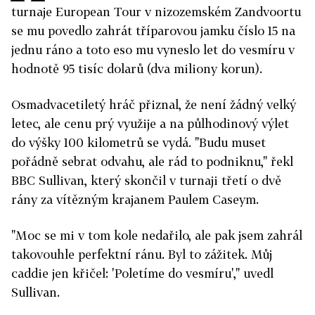
turnaje European Tour v nizozemském Zandvoortu
se mu povedlo zahrát tříparovou jamku číslo 15 na
jednu ráno a toto eso mu vyneslo let do vesmíru v
hodnotě 95 tisíc dolarů (dva miliony korun).
Osmadvacetiletý hráč přiznal, že není žádný velký
letec, ale cenu prý využije a na půlhodinový výlet
do výšky 100 kilometrů se vydá. "Budu muset
pořádně sebrat odvahu, ale rád to podniknu," řekl
BBC Sullivan, který skončil v turnaji třetí o dvě
rány za vítězným krajanem Paulem Caseym.
"Moc se mi v tom kole nedařilo, ale pak jsem zahrál
takovouhle perfektní ránu. Byl to zážitek. Můj
caddie jen křičel: 'Poletíme do vesmíru'," uvedl
Sullivan.