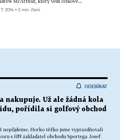
drew McArthur, který vedl celkové...
 7. 2014 ▪ 2 min. čtení
ODEBÍRAT
a nakupuje. Už ale žádná kola
idu, pořídila si golfový obchod
, už nepůjdeme. Horko těžko jsme vyprazdňovali
ovoru s HN zakladatel obchodu Sportega Josef