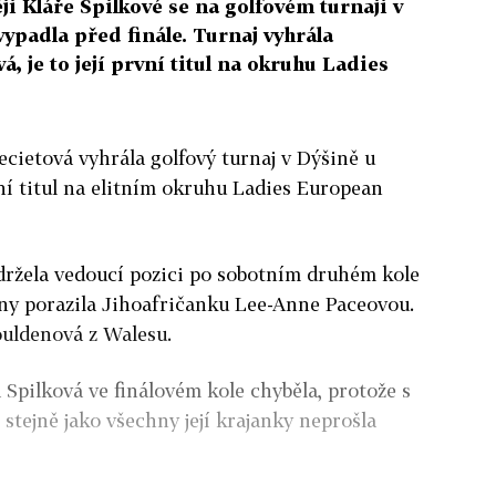
ji Kláře Spilkové se na golfovém turnaji v
vypadla před finále. Turnaj vyhrála
, je to její první titul na okruhu Ladies
ecietová vyhrála golfový turnaj v Dýšině u
vní titul na elitním okruhu Ladies European
držela vedoucí pozici po sobotním druhém kole
ány porazila Jihoafričanku Lee-Anne Paceovou.
ouldenová z Walesu.
a Spilková ve finálovém kole chyběla, protože s
stejně jako všechny její krajanky neprošla