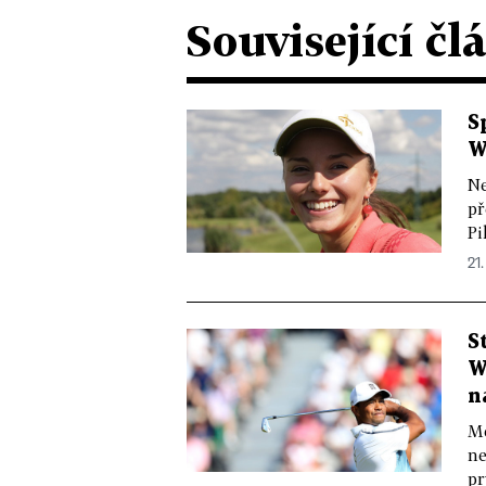
Související čl
S
W
Ne
př
Pi
21.
S
W
n
Mě
ne
pr