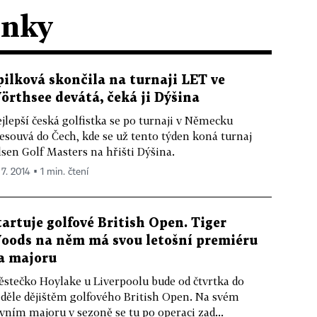
ánky
pilková skončila na turnaji LET ve
örthsee devátá, čeká ji Dýšina
jlepší česká golfistka se po turnaji v Německu
esouvá do Čech, kde se už tento týden koná turnaj
lsen Golf Masters na hřišti Dýšina.
 7. 2014 ▪ 1 min. čtení
tartuje golfové British Open. Tiger
oods na něm má svou letošní premiéru
a majoru
stečko Hoylake u Liverpoolu bude od čtvrtka do
děle dějištěm golfového British Open. Na svém
vním majoru v sezoně se tu po operaci zad...