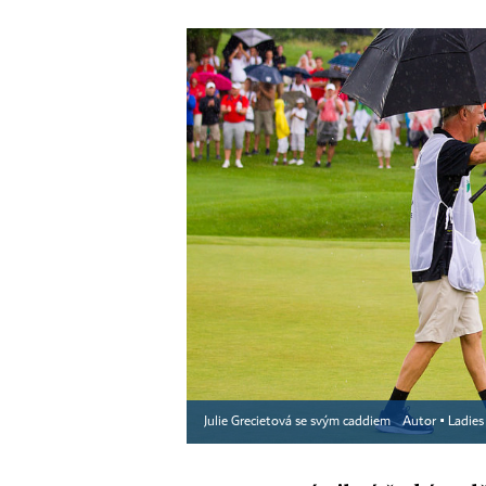
Julie Grecietová se svým caddiem
Autor ▪
Ladies