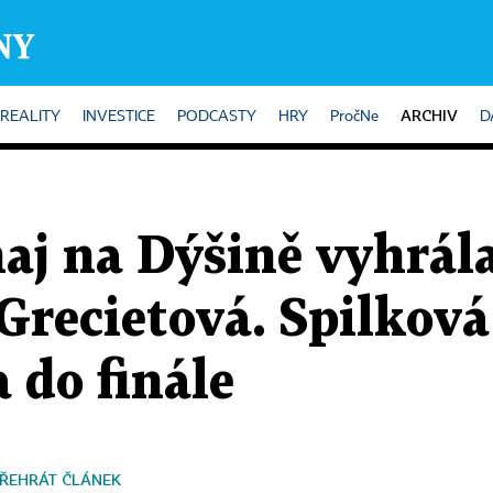
ARCHIV
REALITY
INVESTICE
PODCASTY
HRY
PročNe
D
aj na Dýšině vyhrál
Grecietová. Spilková
 do finále
ŘEHRÁT ČLÁNEK