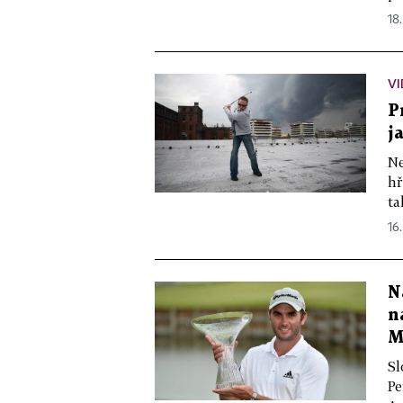
18.
V
P
j
Ne
hř
ta
16.
N
n
M
Sl
Pe