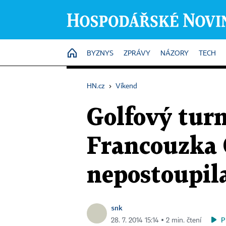
HOME
BYZNYS
ZPRÁVY
NÁZORY
TECH
HN.cz
›
Víkend
Golfový turn
Francouzka 
nepostoupila
snk
P
28. 7. 2014 15:14 ▪ 2 min. čtení