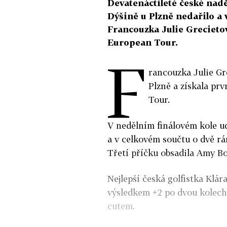
Devatenáctileté české nadě
Dýšině u Plzně nedařilo a 
Francouzka Julie Grecietová
European Tour.
F
rancouzka Julie Gr
Plzně a získala pr
Tour.
V nedělním finálovém kole u
a v celkovém součtu o dvě r
Třetí příčku obsadila Amy B
Nejlepší česká golfistka Klár
výsledkem +2 po dvou kolech 
cutem.