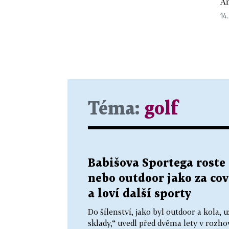
An
14.
Téma:
golf
Babišova Sportega roste 
nebo outdoor jako za cov
a loví další sporty
Do šílenství, jako byl outdoor a kola
sklady,“ uvedl před dvěma lety v rozh