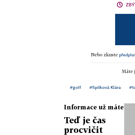
ZBÝ
Nebo zkuste
předpla
Máte j
#golf
#Spilková Klára
#t
Informace už máte
Teď je čas
procvičit