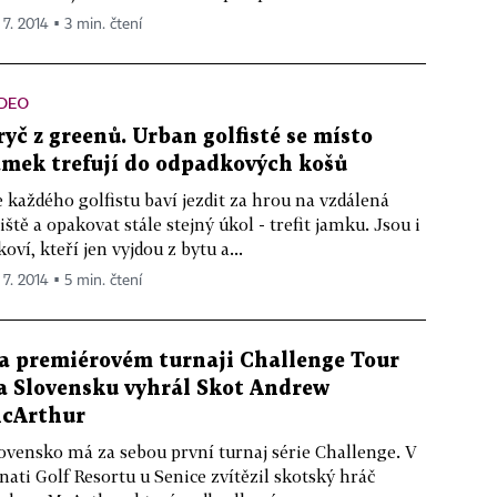
 7. 2014 ▪ 3 min. čtení
IDEO
ryč z greenů. Urban golfisté se místo
amek trefují do odpadkových košů
 každého golfistu baví jezdit za hrou na vzdálená
iště a opakovat stále stejný úkol - trefit jamku. Jsou i
koví, kteří jen vyjdou z bytu a...
 7. 2014 ▪ 5 min. čtení
a premiérovém turnaji Challenge Tour
a Slovensku vyhrál Skot Andrew
cArthur
ovensko má za sebou první turnaj série Challenge. V
nati Golf Resortu u Senice zvítězil skotský hráč