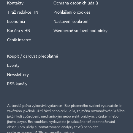
Kontakty
Ochrana osobních údajů
Tiráž redakce HN
Prohlášení o cookies
Economia
Nastavení soukromí
Kariéra v HN
Všeobecné smluvní podmínky
Ceník inzerce
Koupit / darovat předplatné
Eventy
Newslettery
×
RSS kanály
Autorská práva vykonává vydavatel. Bez písemného svolení vydavatele je
zakázáno jakékoli užití částí nebo celku díla, zejména rozmnožování a šíření
jakýmkoli způsobem, mechanickým nebo elektronickým, v českém nebo
jiném jazyce. Bez souhlasu vydavatele je zakázáno též rozmnožování
obsahu pro účely automatizované analýzy textů nebo dat
podle ustanovení § 39c autorského zákona.