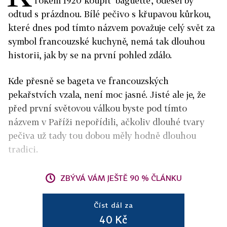
rokem 1920 koupit 'baguette', odešel by
odtud s prázdnou. Bílé pečivo s křupavou kůrkou,
které dnes pod tímto názvem považuje celý svět za
symbol francouzské kuchyně, nemá tak dlouhou
historii, jak by se na první pohled zdálo.
Kde přesně se bageta ve francouzských
pekařstvích vzala, není moc jasné. Jisté ale je, že
před první světovou válkou byste pod tímto
názvem v Paříži nepořídili, ačkoliv dlouhé tvary
pečiva už tady tou dobou měly hodně dlouhou
tradici.
ZBÝVÁ VÁM JEŠTĚ 90 % ČLÁNKU
Číst dál za
40 Kč