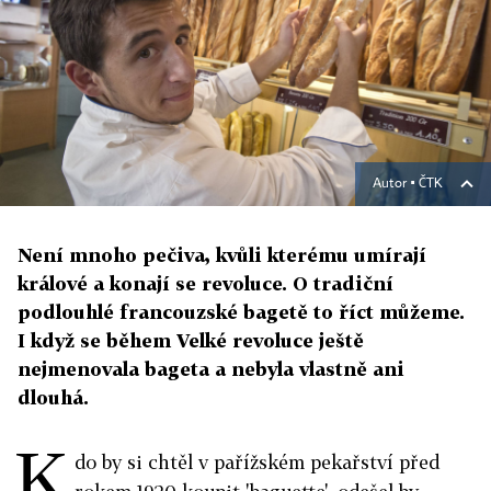
Autor ▪
ČTK
Není mnoho pečiva, kvůli kterému umírají
králové a konají se revoluce. O tradiční
podlouhlé francouzské bagetě to říct můžeme.
I když se během Velké revoluce ještě
nejmenovala bageta a nebyla vlastně ani
dlouhá.
K
do by si chtěl v pařížském pekařství před