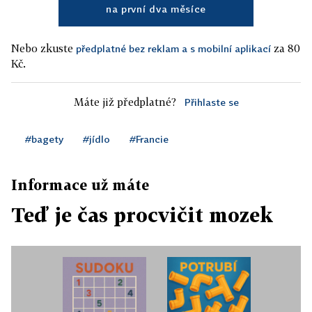
na první dva měsíce
Nebo zkuste
za 80
předplatné bez reklam a s mobilní aplikací
Kč.
Máte již předplatné?
Přihlaste se
#bagety
#jídlo
#Francie
Informace už máte
Teď je čas procvičit mozek