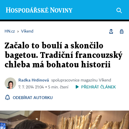
HN.cz
›
Víkend
Začalo to boulí a skončilo
bagetou. Tradiční francouzský
chleba má bohatou historii
Radka Hrdinová
spolupracovnice magazínu Víkend
PŘEHRÁT ČLÁNEK
7. 7. 2014 21:04 ▪ 5 min. čtení
ODEBÍRAT AUTORKU