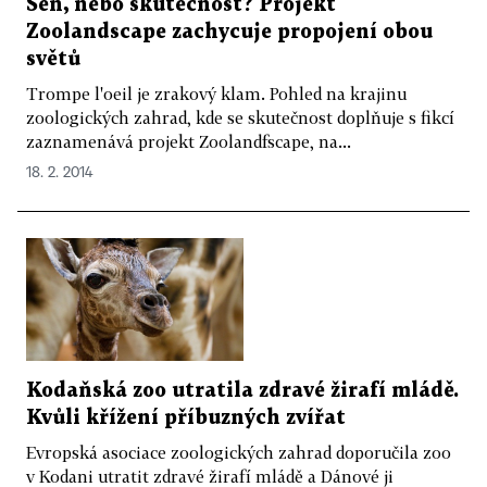
Sen, nebo skutečnost? Projekt
Zoolandscape zachycuje propojení obou
světů
Trompe l'oeil je zrakový klam. Pohled na krajinu
zoologických zahrad, kde se skutečnost doplňuje s fikcí
zaznamenává projekt Zoolandfscape, na...
18. 2. 2014
Kodaňská zoo utratila zdravé žirafí mládě.
Kvůli křížení příbuzných zvířat
Evropská asociace zoologických zahrad doporučila zoo
v Kodani utratit zdravé žirafí mládě a Dánové ji