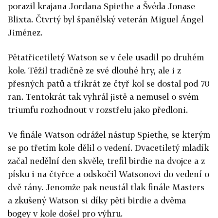
porazil krajana Jordana Spiethe a Švéda Jonase
Blixta. Čtvrtý byl španělský veterán Miguel Ángel
Jiménez.
Pětatřicetiletý Watson se v čele usadil po druhém
kole. Těžil tradičně ze své dlouhé hry, ale i z
přesných patů a třikrát ze čtyř kol se dostal pod 70
ran. Tentokrát tak vyhrál jistě a nemusel o svém
triumfu rozhodnout v rozstřelu jako předloni.
Ve finále Watson odrážel nástup Spiethe, se kterým
se po třetím kole dělil o vedení. Dvacetiletý mladík
začal nedělní den skvěle, trefil birdie na dvojce a z
písku i na čtyřce a odskočil Watsonovi do vedení o
dvě rány. Jenomže pak neustál tlak finále Masters
a zkušený Watson si díky pěti birdie a dvěma
bogey v kole došel pro výhru.