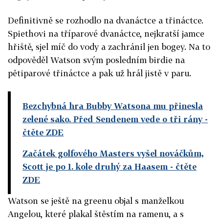
Definitivně se rozhodlo na dvanáctce a třináctce.
Spiethovi na tříparové dvanáctce, nejkratší jamce
hřiště, sjel míč do vody a zachránil jen bogey. Na to
odpověděl Watson svým posledním birdie na
pětiparové třináctce a pak už hrál jistě v paru.
Bezchybná hra Bubby Watsona mu přinesla
zelené sako. Před Sendenem vede o tři rány
-
čtěte ZDE
Začátek golfového Masters vyšel nováčkům,
Scott je po 1. kole druhý za Haasem
- čtěte
ZDE
Watson se ještě na greenu objal s manželkou
Angelou, které plakal štěstím na ramenu, a s