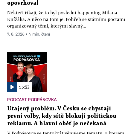
opovrhoval
Někteří říkají, že to byl poslední happening Milana
Knížáka. A něco na tom je. Pohřeb se státními poctami
organizovaný těmi, kterými slavný...
7. 8. 2026 ▪ 4 min. čtení
55:23
PODCAST PODPÁSOVKA
Utajený problém. V Česku se chystají
první volby, kdy sítě blokují politickou
reklamu. A hlavní oběť je nečekaná
V Podpásovce se tentokrát věnujeme tématu, o kterém