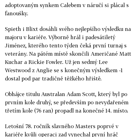
adoptovaným synkem Calebem v náručí si plácal s
fanoušky.
Spieth i Blixt dosáhli svého nejlepšího výsledku na
majoru v kariéře. Výborně hrál i padesátiletý
Jiménez, kterého tento týden čeká první turnaj s
veterány. Na pátém místě skončili Američané Matt
Kuchar a Rickie Fowler. Už jen sedmý Lee
Westwood z Anglie se s konečným výsledkem -1
dostal pod par tradičně těžkého hřiště.
Obhájce titulu Australan Adam Scott, který byl po
prvním kole druhý, se především po nevydařeném
třetím kole (76 ran) propadl na konečné 14. místo.
Letošní 78. ročník slavného Masters poprvé v
kariéře kvůli operaci zad vynechal první hráč