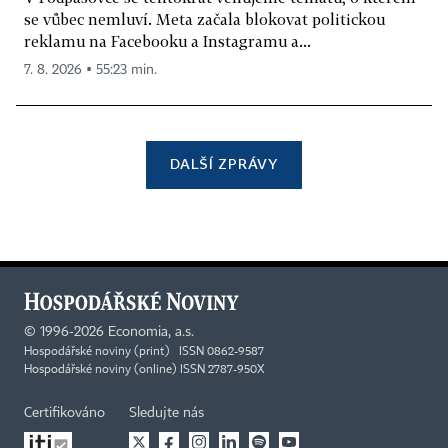
se vůbec nemluví. Meta začala blokovat politickou
reklamu na Facebooku a Instagramu a...
7. 8. 2026 ▪ 55:23 min.
DALŠÍ ZPRÁVY
©
1996-2026
Economia, a.s.
Hospodářské noviny (print) ISSN 0862-9587
Hospodářské noviny (online) ISSN 2787-950X
Certifikováno
Sledujte nás