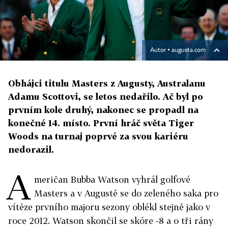
Autor ▪
augusta.com
Obhájci titulu Masters z Augusty, Australanu
Adamu Scottovi, se letos nedařilo. Ač byl po
prvním kole druhý, nakonec se propadl na
konečné 14. místo. První hráč světa Tiger
Woods na turnaj poprvé za svou kariéru
nedorazil.
A
meričan Bubba Watson vyhrál golfové
Masters a v Augustě se do zeleného saka pro
vítěze prvního majoru sezony oblékl stejně jako v
roce 2012. Watson skončil se skóre -8 a o tři rány