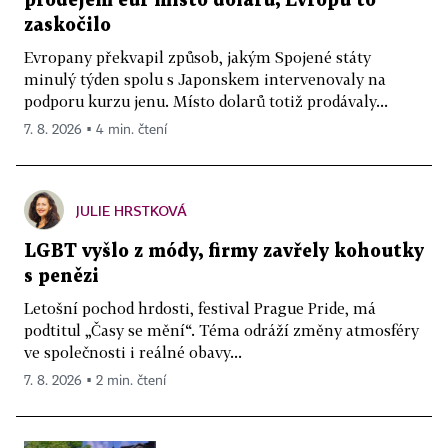
prodejem eur místo dolarů, Evropu to
zaskočilo
Evropany překvapil způsob, jakým Spojené státy
minulý týden spolu s Japonskem intervenovaly na
podporu kurzu jenu. Místo dolarů totiž prodávaly...
7. 8. 2026 ▪ 4 min. čtení
JULIE HRSTKOVÁ
LGBT vyšlo z módy, firmy zavřely kohoutky
s penězi
Letošní pochod hrdosti, festival Prague Pride, má
podtitul „Časy se mění“. Téma odráží změny atmosféry
ve společnosti i reálné obavy...
7. 8. 2026 ▪ 2 min. čtení