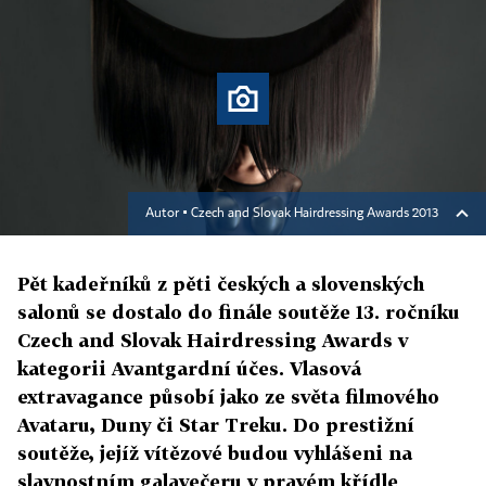
Autor ▪
Czech and Slovak Hairdressing Awards 2013
Pět kadeřníků z pěti českých a slovenských
salonů se dostalo do finále soutěže 13. ročníku
Czech and Slovak Hairdressing Awards v
kategorii Avantgardní účes. Vlasová
extravagance působí jako ze světa filmového
Avataru, Duny či Star Treku. Do prestižní
soutěže, jejíž vítězové budou vyhlášeni na
slavnostním galavečeru v pravém křídle