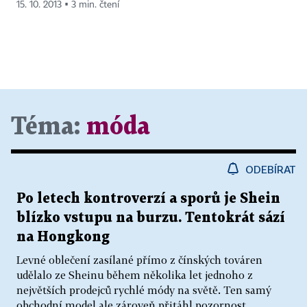
15. 10. 2013 ▪ 3 min. čtení
Téma:
móda
ODEBÍRAT
Po letech kontroverzí a sporů je Shein
blízko vstupu na burzu. Tentokrát sází
na Hongkong
Levné oblečení zasílané přímo z čínských továren
udělalo ze Sheinu během několika let jednoho z
největších prodejců rychlé módy na světě. Ten samý
obchodní model ale zároveň přitáhl pozornost