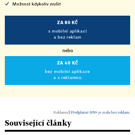
Možnost kdykoliv zrušit
ZA 80 KČ
s mobilní aplikací
a bez reklam
nebo
ZA 40 KČ
bez mobilní aplikace
a s reklamou
|
Předplatné HN+ je zcela bez reklam.
Související články