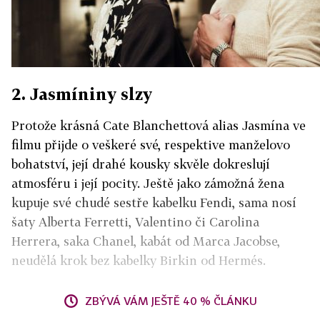
2. Jasmíniny slzy
Protože krásná Cate Blanchettová alias Jasmína ve
filmu přijde o veškeré své, respektive manželovo
bohatství, její drahé kousky skvěle dokreslují
atmosféru i její pocity. Ještě jako zámožná žena
kupuje své chudé sestře kabelku Fendi, sama nosí
šaty Alberta Ferretti, Valentino či Carolina
Herrera, saka Chanel, kabát od Marca Jacobse,
neudělá krok bez kabelky Birkin od Hermés.
ZBÝVÁ VÁM JEŠTĚ 40 % ČLÁNKU