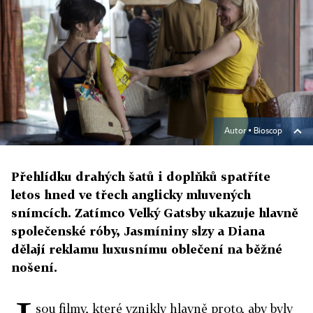
Autor ▪
Bioscop
Přehlídku drahých šatů i doplňků spatříte
letos hned ve třech anglicky mluvených
snímcích. Zatímco Velký Gatsby ukazuje hlavně
společenské róby, Jasmíniny slzy a Diana
dělají reklamu luxusnímu oblečení na běžné
nošení.
sou filmy, které vznikly hlavně proto, aby byly