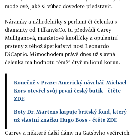
modelové, jaké si vůbec dovedete představit.
Náramky a náhrdelníky s perlami či čelenku s
diamanty od Tiffany&Co. tu předvádí Carey
Mulliganová, manžetové knoflíčky a opulentní
prsteny z téhož šperkařství nosí Leonardo
DiCaprio. Mimochodem právě dnes už slavná
čelenka má hodnotu téměř čtyř milionů korun.
Konečně v Praze: Americký návrhář Michael
Kors otevřel svůj první český butik
- čtěte
ZDE
Boty Dr. Martens kupuje britský fond, který
už vlastní značku Hugo Boss
- čtěte ZDE
Carrey a některé další dámy na Gatsbyho večírcích