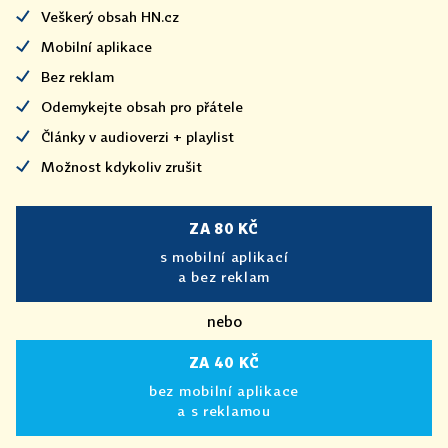
Veškerý obsah HN.cz
Mobilní aplikace
Bez reklam
Odemykejte obsah pro přátele
Články v audioverzi + playlist
Možnost kdykoliv zrušit
ZA 80 KČ
s mobilní aplikací
a bez reklam
nebo
ZA 40 KČ
bez mobilní aplikace
a s reklamou