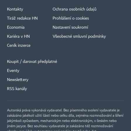
Kontakty
Ochrana osobních údajů
Tiráž redakce HN
Prohlášení o cookies
Economia
Nastavení soukromí
Kariéra v HN
Všeobecné smluvní podmínky
Ceník inzerce
Koupit / darovat předplatné
Eventy
×
Newslettery
RSS kanály
Autorská práva vykonává vydavatel. Bez písemného svolení vydavatele je
zakázáno jakékoli užití částí nebo celku díla, zejména rozmnožování a šíření
jakýmkoli způsobem, mechanickým nebo elektronickým, v českém nebo
jiném jazyce. Bez souhlasu vydavatele je zakázáno též rozmnožování