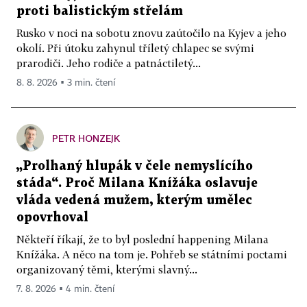
proti balistickým střelám
Rusko v noci na sobotu znovu zaútočilo na Kyjev a jeho
okolí. Při útoku zahynul tříletý chlapec se svými
prarodiči. Jeho rodiče a patnáctiletý...
8. 8. 2026 ▪ 3 min. čtení
PETR HONZEJK
„Prolhaný hlupák v čele nemyslícího
stáda“. Proč Milana Knížáka oslavuje
vláda vedená mužem, kterým umělec
opovrhoval
Někteří říkají, že to byl poslední happening Milana
Knížáka. A něco na tom je. Pohřeb se státními poctami
organizovaný těmi, kterými slavný...
7. 8. 2026 ▪ 4 min. čtení