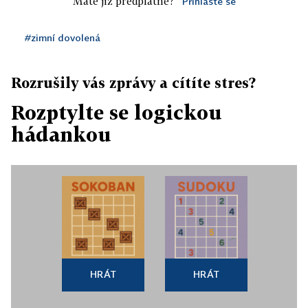
Máte již předplatné?
Přihlaste se
#zimní dovolená
Rozrušily vás zprávy a cítíte stres?
Rozptylte se logickou
hádankou
HRÁT
HRÁT