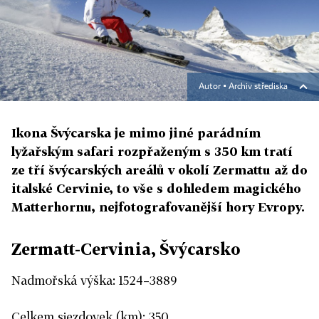
Autor ▪
Archiv střediska
Ikona Švýcarska je mimo jiné parádním
lyžařským safari rozpřaženým s 350 km tratí
ze tří švýcarských areálů v okolí Zermattu až do
italské Cervinie, to vše s dohledem magického
Matterhornu, nejfotografovanější hory Evropy.
Zermatt-Cervinia, Švýcarsko
Nadmořská výška: 1524–3889
Celkem sjezdovek (km): 350