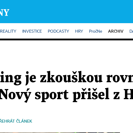
ARCHIV
REALITY
INVESTICE
PODCASTY
HRY
PročNe
D
ing je zkouškou rov
 Nový sport přišel z 
ŘEHRÁT ČLÁNEK