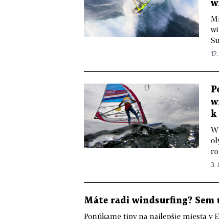
w
Mi
wi
Su
12.
P
w
k
Wi
ol
ro
3. 
Máte radi windsurfing? Sem 
Ponúkame tipy na najlepšie miesta v E