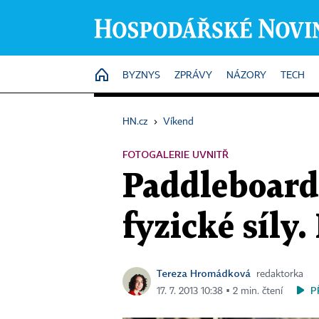
HOME
BYZNYS
ZPRÁVY
NÁZORY
TECH
HN.cz
›
Víkend
FOTOGALERIE UVNITŘ
Paddleboard
fyzické síly.
Tereza Hromádková
redaktorka
P
17. 7. 2013 10:38 ▪ 2 min. čtení