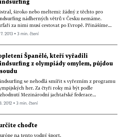
indsurfing
stral, široko nebo meltemi: žádný z těchto pro
ndsurfing nádherných větrů v Česku nemáme.
rfaři za nimi musí cestovat po Evropě. Přinášíme...
 7. 2013 ▪ 3 min. čtení
opletení Španělé, kteří vyřadili
indsurfing z olympiády omylem, půjdou
 soudu
ndsurfing se nehodlá smířit s vyřezním z programu
ympijských her. Za čtyři roky má být podle
zhodnutí Mezinárodní jachtařské federace...
8. 2012 ▪ 3 min. čtení
určite choďte
urópe na tento vodný šport.