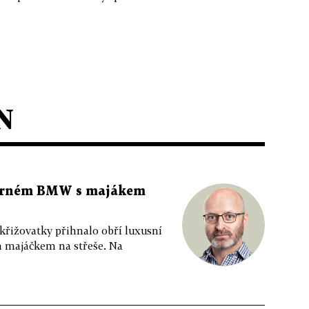
N
 černém BMW s majákem
 křižovatky přihnalo obří luxusní
m majáčkem na střeše. Na