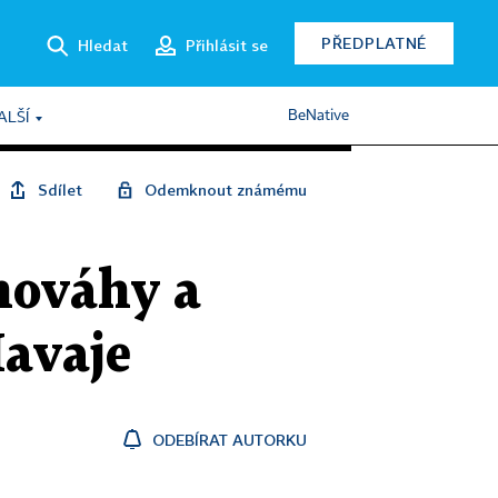
PŘEDPLATNÉ
Hledat
Přihlásit se
BeNative
ALŠÍ
Sdílet
Odemknout známému
nováhy a
Havaje
ODEBÍRAT AUTORKU