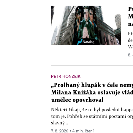
P
M
n
Př
de
Wa
8.
PETR HONZEJK
„Prolhaný hlupák v čele nemy
Milana Knížáka oslavuje vlá
umělec opovrhoval
Někteří říkají, že to byl poslední ha
tom je. Pohřeb se státními poctami o
slavný...
7. 8. 2026 ▪ 4 min. čtení