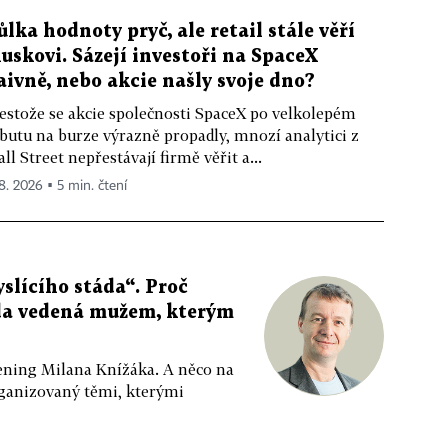
ůlka hodnoty pryč, ale retail stále věří
uskovi. Sázejí investoři na SpaceX
aivně, nebo akcie našly svoje dno?
estože se akcie společnosti SpaceX po velkolepém
butu na burze výrazně propadly, mnozí analytici z
ll Street nepřestávají firmě věřit a...
 8. 2026 ▪ 5 min. čtení
slícího stáda“. Proč
da vedená mužem, kterým
ppening Milana Knížáka. A něco na
rganizovaný těmi, kterými