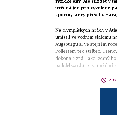
fyzické síly. Ale sjíždět v 
určená jen pro vyvolené p
sportu, který přišel z Hava
Na olympijských hrách v Atlan
umístil ve vodním slalomu na
Augsburgu si ve stejném roc
Pollertem pro stříbro. Trénov
dokonale zná. Jako jediný ho
paddleboardu neboli náčiní s
ZBÝ