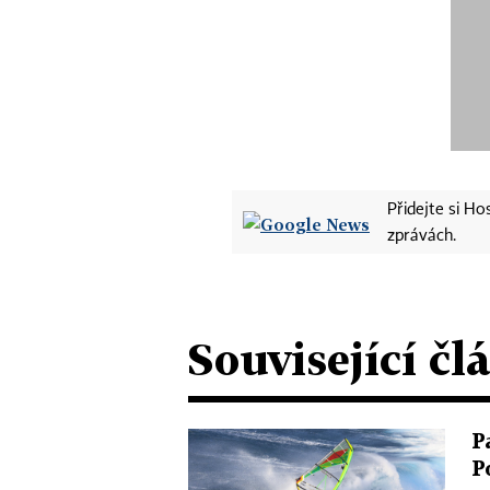
Přidejte si H
zprávách.
Související čl
P
P