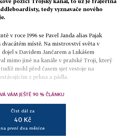
takové pozici Trojský kanál, to už je frajeřina
addleboardisty, tedy vyznavače nového
je.
tě v roce 1996 se Pavel Janda alias Pajak
 dvacátém místě. Na mistrovství světa v
e dojel s Davidem Jančarem a Lukášem
al mimo jiné na kanále v pražské Troji, který
 tudíž mohl před časem sjet vestoje na
estávajícím z prkna a pádla.
VÁ VÁM JEŠTĚ 90 % ČLÁNKU
Číst dál za
40 Kč
na první dva měsíce