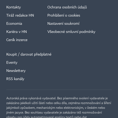
Kontakty
Ochrana osobních údajů
Tiráž redakce HN
Prohlášení o cookies
Economia
Nastavení soukromí
Kariéra v HN
Všeobecné smluvní podmínky
Ceník inzerce
Koupit / darovat předplatné
Eventy
×
Newslettery
RSS kanály
Autorská práva vykonává vydavatel. Bez písemného svolení vydavatele je
zakázáno jakékoli užití částí nebo celku díla, zejména rozmnožování a šíření
jakýmkoli způsobem, mechanickým nebo elektronickým, v českém nebo
jiném jazyce. Bez souhlasu vydavatele je zakázáno též rozmnožování
obsahu pro účely automatizované analýzy textů nebo dat