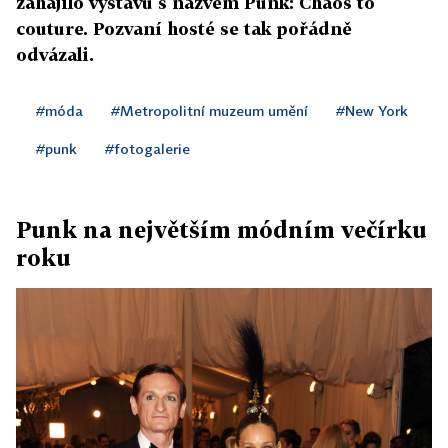
zahájilo výstavu s názvem Punk: Chaos to
couture. Pozvaní hosté se tak pořádně
odvázali.
#móda
#Metropolitní muzeum umění
#New York
#punk
#fotogalerie
Punk na největším módním večírku
roku