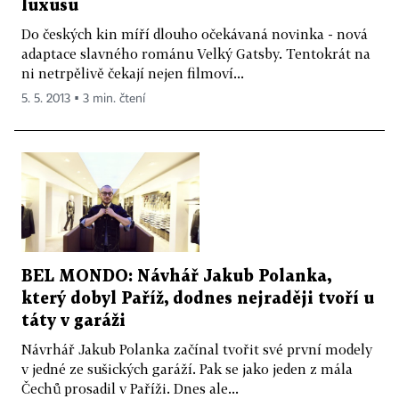
luxusu
Do českých kin míří dlouho očekávaná novinka - nová
adaptace slavného románu Velký Gatsby. Tentokrát na
ni netrpělivě čekají nejen filmoví...
5. 5. 2013 ▪ 3 min. čtení
BEL MONDO: Návhář Jakub Polanka,
který dobyl Paříž, dodnes nejraději tvoří u
táty v garáži
Návrhář Jakub Polanka začínal tvořit své první modely
v jedné ze sušických garáží. Pak se jako jeden z mála
Čechů prosadil v Paříži. Dnes ale...