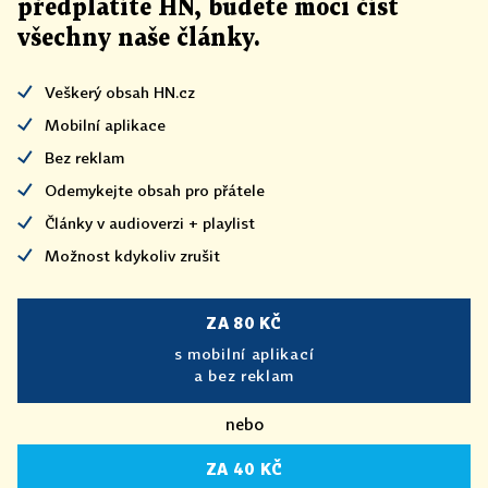
předplatíte HN, budete moci číst
všechny naše články
.
Veškerý obsah HN.cz
Mobilní aplikace
Bez reklam
Odemykejte obsah pro přátele
Články v audioverzi + playlist
Možnost kdykoliv zrušit
ZA 80 KČ
s mobilní aplikací
a bez reklam
nebo
ZA 40 KČ