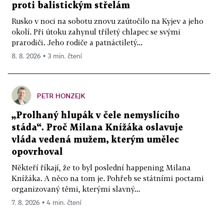
proti balistickým střelám
Rusko v noci na sobotu znovu zaútočilo na Kyjev a jeho
okolí. Při útoku zahynul tříletý chlapec se svými
prarodiči. Jeho rodiče a patnáctiletý...
8. 8. 2026 ▪ 3 min. čtení
PETR HONZEJK
„Prolhaný hlupák v čele nemyslícího
stáda“. Proč Milana Knížáka oslavuje
vláda vedená mužem, kterým umělec
opovrhoval
Někteří říkají, že to byl poslední happening Milana
Knížáka. A něco na tom je. Pohřeb se státními poctami
organizovaný těmi, kterými slavný...
7. 8. 2026 ▪ 4 min. čtení