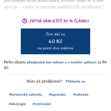
původnější druh jehličnanu, hrozně málo se u nás
pěstuje – česky se jmenuje pajehličník přeslenitý.“
ZBÝVÁ VÁM JEŠTĚ 80 % ČLÁNKU
Číst dál za
40 Kč
na první dva měsíce
Nebo zkuste
za 80
předplatné bez reklam a s mobilní aplikací
Kč.
Máte již předplatné?
Přihlaste se
#botanická zahrada
#Japonsko
#zahrada
#ekologie
#cestování