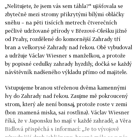
„Nelitujete, že jsem vás sem táhla?“ ujišťovala se
zbytečně mezi stromy přikrytými bílými obláčky
sněhu – na pěti tisících metrech čtverečních
pečlivě udržované přírody v Březové-Olešku jižně
od Prahy, rozdělené do komornější Zahrady tří
bran a velkorysé Zahrady nad řekou. Obě vybudoval
a udržuje Václav Wiesner s manželkou, a protože
by popisné cedulky zahrady hyzdily, dočká se každý
návštěvník nadšeného výkladu přímo od majitele.
Vstupujeme branou střeženou dvěma kamennými
lvy do Zahrady nad řekou. Zaujme mě pokroucený
strom, který ale není bonsaj, protože roste v zemi
(bon znamená miska, sai rostlina). Václav Wiesner
říká, že v Japonsku ho mají v každé zahradě, a Věra
Bidlová přispěchá s informací: „Je to vývojově