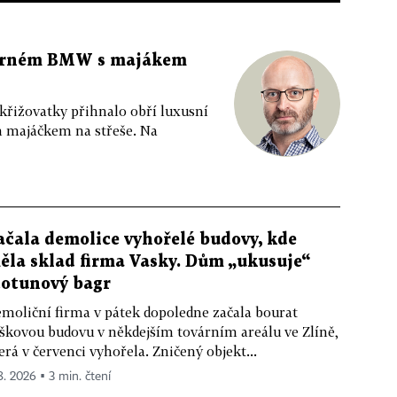
 černém BMW s majákem
 křižovatky přihnalo obří luxusní
m majáčkem na střeše. Na
ačala demolice vyhořelé budovy, kde
ěla sklad firma Vasky. Dům „ukusuje“
totunový bagr
moliční firma v pátek dopoledne začala bourat
škovou budovu v někdejším továrním areálu ve Zlíně,
erá v červenci vyhořela. Zničený objekt...
 8. 2026 ▪ 3 min. čtení