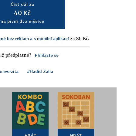
Číst dál za
40 Kč
na první dva měsíce
za 80 Kč.
tné bez reklam a s mobilní aplikací
iž předplatné?
Přihlaste se
univerzita
#Hadid Zaha
HRÁT
HRÁT