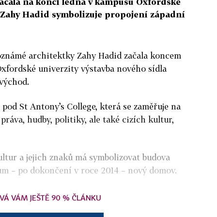
 začala na konci ledna v kampusu Oxfordské
d Zahy Hadid symbolizuje propojení západní
oznámé architektky Zahy Hadid začala koncem
xfordské univerzity výstavba nového sídla
 východ.
pod St Antony’s College, která se zaměřuje na
práva, hudby, politiky, ale také cizích kultur,
ltur a jejich znaků má symbolizovat budova
rum – po dokončení v roce 2014 – nový domov.
VÁ VÁM JEŠTĚ 90 % ČLÁNKU