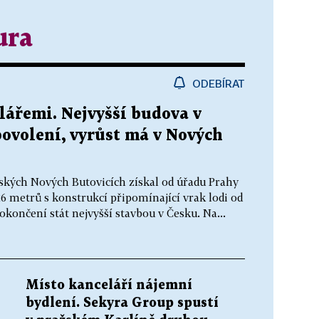
ura
ODEBÍRAT
elářemi. Nejvyšší budova v
povolení, vyrůst má v Nových
kých Nových Butovicích získal od úřadu Prahy
6 metrů s konstrukcí připomínající vrak lodi od
končení stát nejvyšší stavbou v Česku. Na...
Místo kanceláří nájemní
bydlení. Sekyra Group spustí