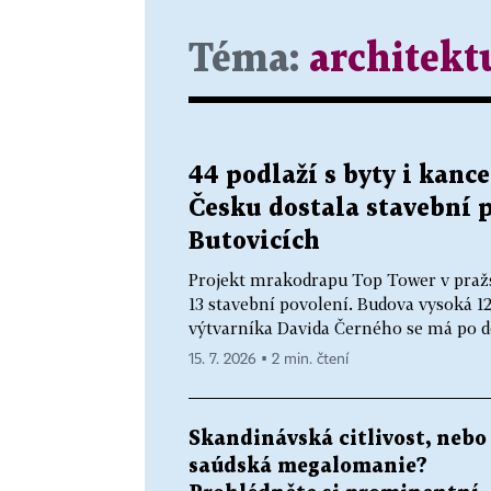
Téma:
architekt
44 podlaží s byty i kanc
Česku dostala stavební 
Butovicích
Projekt mrakodrapu Top Tower v pražs
13 stavební povolení. Budova vysoká 12
výtvarníka Davida Černého se má po do
15. 7. 2026 ▪ 2 min. čtení
Skandinávská citlivost, nebo
saúdská megalomanie?