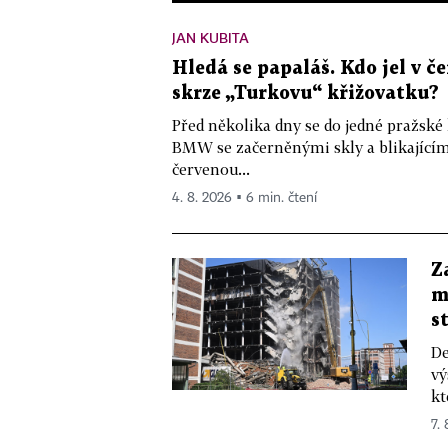
JAN KUBITA
Hledá se papaláš. Kdo jel v
skrze „Turkovu“ křižovatku?
Před několika dny se do jedné pražské
BMW se začerněnými skly a blikající
červenou...
4. 8. 2026 ▪ 6 min. čtení
Z
m
s
De
vý
kt
7.