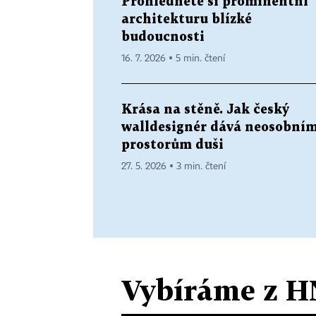
Prohlédněte si prominentní
architekturu blízké
budoucnosti
16. 7. 2026 ▪ 5 min. čtení
Krása na stěně. Jak český
walldesignér dává neosobní
prostorům duši
27. 5. 2026 ▪ 3 min. čtení
Vybíráme z H