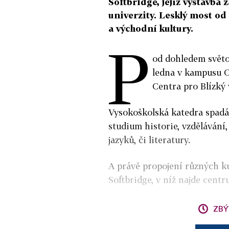
Softbridge, jejíž výstavba
univerzity. Lesklý most o
a východní kultury.
P
od dohledem svět
ledna v kampusu O
Centra pro Blízký
Vysokoškolská katedra spadá 
studium historie, vzdělávání, 
jazyků, či literatury.
A právě propojení různých ku
Softbridge, v níž najde cent
ZBÝ