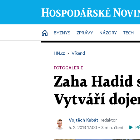
HOME
BYZNYS
ZPRÁVY
NÁZORY
TECH
HN.cz
›
Víkend
FOTOGALERIE
Zaha Hadid 
Vytváří doje
Vojtěch Kubát
redaktor
P
5. 2. 2013 17:00 ▪ 3 min. čtení