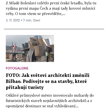
Z Mladé Boleslavi vzlétlo první české letadlo, byla tu
vydána první mapa Čech a mají tady kovové mluvící
vrby. O tom všem se přesvědčíte,...
3. 11. 2012 ▪ 7 min. čtení
FOTOGALERIE
FOTO: Jak světoví architekti změnili
Bilbao. Podívejte se na stavby, které
přitahují turisty
Ošklivé průmyslové město investovalo miliardy do
futuristických staveb nejslavnějších architektů a z
opomíjené destinace se stal vyhledávaný...