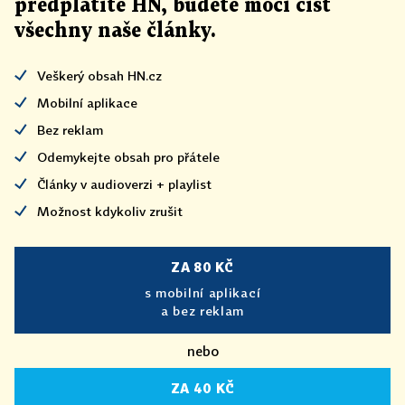
předplatíte HN, budete moci číst
všechny naše články
.
Veškerý obsah HN.cz
Mobilní aplikace
Bez reklam
Odemykejte obsah pro přátele
Články v audioverzi + playlist
Možnost kdykoliv zrušit
ZA 80 KČ
s mobilní aplikací
a bez reklam
nebo
ZA 40 KČ