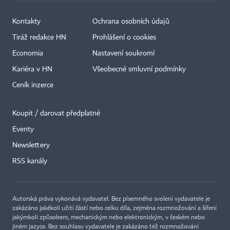
Kontakty
Ochrana osobních údajů
Tiráž redakce HN
Prohlášení o cookies
Economia
Nastavení soukromí
Kariéra v HN
Všeobecné smluvní podmínky
Ceník inzerce
Koupit / darovat předplatné
Eventy
×
Newslettery
RSS kanály
Autorská práva vykonává vydavatel. Bez písemného svolení vydavatele je
zakázáno jakékoli užití částí nebo celku díla, zejména rozmnožování a šíření
jakýmkoli způsobem, mechanickým nebo elektronickým, v českém nebo
jiném jazyce. Bez souhlasu vydavatele je zakázáno též rozmnožování