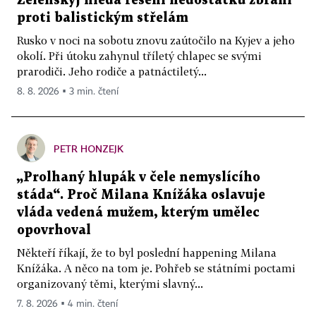
Zelenskyj hledá řešení nedostatku zbraní
proti balistickým střelám
Rusko v noci na sobotu znovu zaútočilo na Kyjev a jeho
okolí. Při útoku zahynul tříletý chlapec se svými
prarodiči. Jeho rodiče a patnáctiletý...
8. 8. 2026 ▪ 3 min. čtení
PETR HONZEJK
„Prolhaný hlupák v čele nemyslícího
stáda“. Proč Milana Knížáka oslavuje
vláda vedená mužem, kterým umělec
opovrhoval
Někteří říkají, že to byl poslední happening Milana
Knížáka. A něco na tom je. Pohřeb se státními poctami
organizovaný těmi, kterými slavný...
7. 8. 2026 ▪ 4 min. čtení