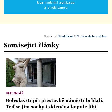
bez mobilní aplikace
a s reklamou
|
Předplatné HN+ je zcela bez reklam.
Související články
REPORTÁŽ
Boleslavští při přestavbě náměstí brblali.
Teď se jim sochy i skleněná kopule líbí