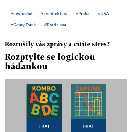
#cestování
#architektura
#Praha
#USA
#Gehry Frank
#Bratislava
Rozrušily vás zprávy a cítíte stres?
Rozptylte se logickou
hádankou
HRÁT
HRÁT