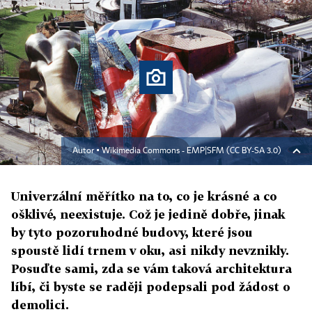
Autor ▪
Wikimedia Commons - EMP|SFM (CC BY-SA 3.0)
Univerzální měřítko na to, co je krásné a co
ošklivé, neexistuje. Což je jedině dobře, jinak
by tyto pozoruhodné budovy, které jsou
spoustě lidí trnem v oku, asi nikdy nevznikly.
Posuďte sami, zda se vám taková architektura
líbí, či byste se raději podepsali pod žádost o
demolici.