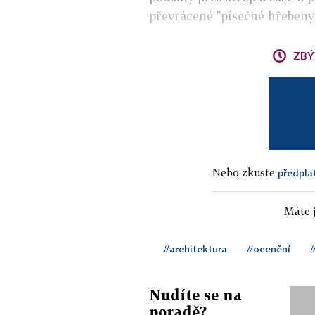
převrácené "písečné hřebeny"
ZBÝ
Nebo zkuste
předpla
Máte j
#architektura
#ocenění
Nudíte se na
poradě?