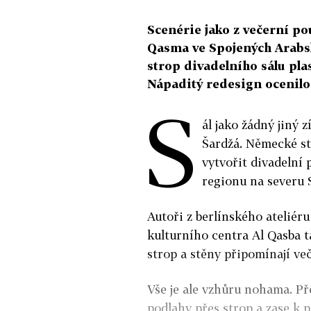
Scenérie jako z večerní po
Qasma ve Spojených Arabsk
strop divadelního sálu pla
Nápaditý redesign ocenilo
S
ál jako žádný jiný 
Šardžá. Německé st
vytvořit divadelní 
regionu na severu 
Autoři z berlínského ateliéru
kulturního centra Al Qasba ta
strop a stěny připomínají več
Vše je ale vzhůru nohama. Pře
podlahy přes strop a zase k p