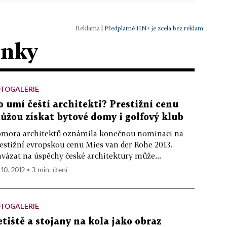
|
Předplatné HN+ je zcela bez reklam.
ánky
OTOGALERIE
o umí čeští architekti? Prestižní cenu
ůžou získat bytové domy i golfový klub
mora architektů oznámila konečnou nominaci na
estižní evropskou cenu Mies van der Rohe 2013.
vázat na úspěchy české architektury může...
 10. 2012 ▪ 3 min. čtení
OTOGALERIE
etiště a stojany na kola jako obraz