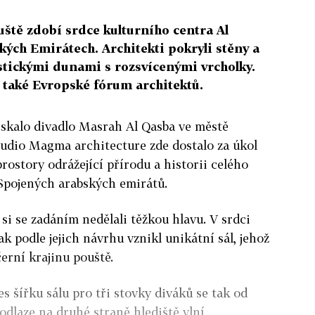
uště zdobí srdce kulturního centra Al
ých Emirátech. Architekti pokryli stěny a
stickými dunami s rozsvícenými vrcholky.
 také Evropské fórum architektů.
získalo divadlo Masrah Al Qasba ve městě
udio Magma architecture zde dostalo za úkol
prostory odrážející přírodu a historii celého
Spojených arabských emirátů.
 si se zadáním nedělali těžkou hlavu. V srdci
k podle jejich návrhu vznikl unikátní sál, jehož
erní krajinu pouště.
s šířku sálu pro tři stovky diváků se tak od
odlaze na druhé straně hlediště vlní