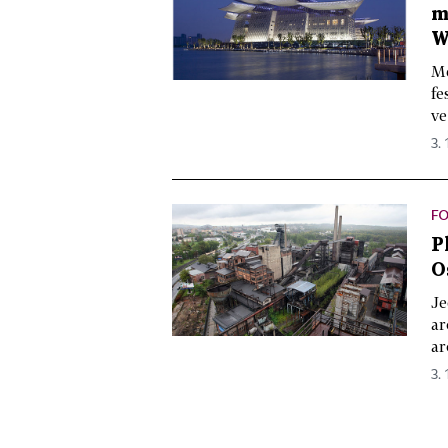
m
W
Mě
fe
ve
3. 
F
P
O
Je
ar
ar
3. 