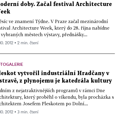
oderní doby. Začal festival Architecture
eek
síc ve znamení Týdne. V Praze začal mezinárodní
stival Architecture Week, který do 28. října nabídne
 vybraných městech výstavy, přednášky...
10. 2012 ▪ 2 min. čtení
OTOGALERIE
leskot vytvořil industriální Hradčany v
stravě, z plynojemu je katedrála kultury
dním z nejatraktivnějších programů v rámci Dne
chitektury, který proběhl o víkendu, byla procházka s
chitektem Josefem Pleskotem po Dolní...
10. 2012 ▪ 3 min. čtení