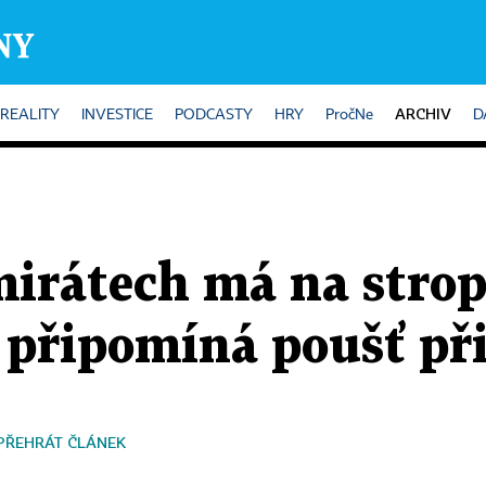
ARCHIV
REALITY
INVESTICE
PODCASTY
HRY
PročNe
D
mirátech má na strop
l připomíná poušť p
PŘEHRÁT ČLÁNEK