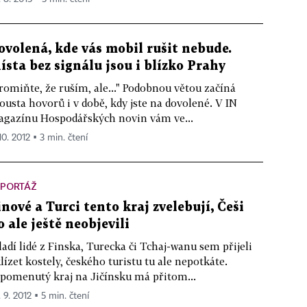
ovolená, kde vás mobil rušit nebude.
ísta bez signálu jsou i blízko Prahy
romiňte, že ruším, ale..." Podobnou větou začíná
ousta hovorů i v době, kdy jste na dovolené. V IN
gazínu Hospodářských novin vám ve...
10. 2012 ▪ 3 min. čtení
EPORTÁŽ
inové a Turci tento kraj zvelebují, Češi
o ale ještě neobjevili
adí lidé z Finska, Turecka či Tchaj-wanu sem přijeli
lízet kostely, českého turistu tu ale nepotkáte.
pomenutý kraj na Jičínsku má přitom...
 9. 2012 ▪ 5 min. čtení