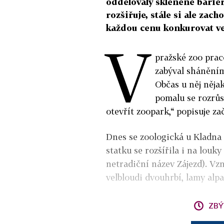
oddělovaly skleněné bariér
rozšiřuje, stále si ale zac
každou cenu konkurovat v
V
pražské zoo praco
zabýval sháněním
Občas u něj nějak
pomalu se rozrůst
otevřít zoopark,“ popisuje za
Dnes se zoologická u Kladna 
statku se rozšířila i na louky
netradiční název Zájezd). Vzni
velbloudi dvouhrbí, lamy alpa
ZBÝ