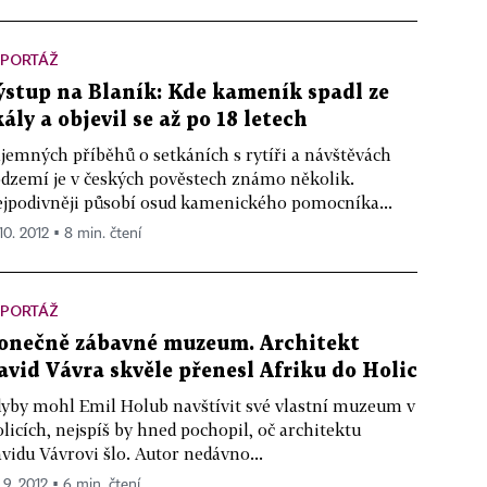
EPORTÁŽ
ýstup na Blaník: Kde kameník spadl ze
kály a objevil se až po 18 letech
jemných příběhů o setkáních s rytíři a návštěvách
dzemí je v českých pověstech známo několik.
jpodivněji působí osud kamenického pomocníka...
10. 2012 ▪ 8 min. čtení
EPORTÁŽ
onečně zábavné muzeum. Architekt
avid Vávra skvěle přenesl Afriku do Holic
yby mohl Emil Holub navštívit své vlastní muzeum v
licích, nejspíš by hned pochopil, oč architektu
vidu Vávrovi šlo. Autor nedávno...
 9. 2012 ▪ 6 min. čtení