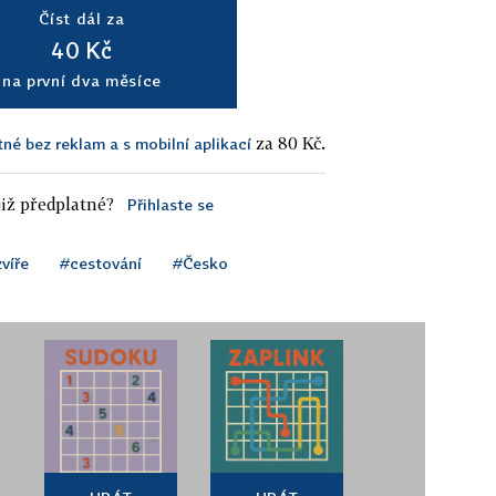
Číst dál za
40 Kč
na první dva měsíce
za 80 Kč.
tné bez reklam a s mobilní aplikací
iž předplatné?
Přihlaste se
víře
#cestování
#Česko