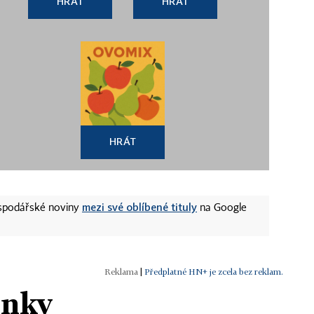
HRÁT
HRÁT
HRÁT
mezi své oblíbené tituly
ospodářské noviny
na Google
|
Předplatné HN+ je zcela bez reklam.
ánky