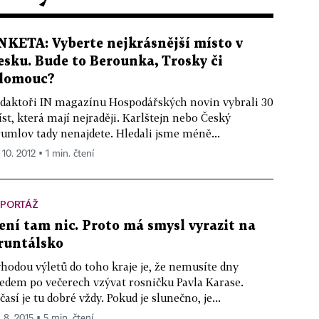
NKETA: Vyberte nejkrásnější místo v
esku. Bude to Berounka, Trosky či
lomouc?
daktoři IN magazínu Hospodářských novin vybrali 30
st, která mají nejraději. Karlštejn nebo Český
umlov tady nenajdete. Hledali jsme méně...
 10. 2012 ▪ 1 min. čtení
EPORTÁŽ
ení tam nic. Proto má smysl vyrazit na
runtálsko
hodou výletů do toho kraje je, že nemusíte dny
edem po večerech vzývat rosničku Pavla Karase.
časí je tu dobré vždy. Pokud je slunečno, je...
. 8. 2015 ▪ 5 min. čtení