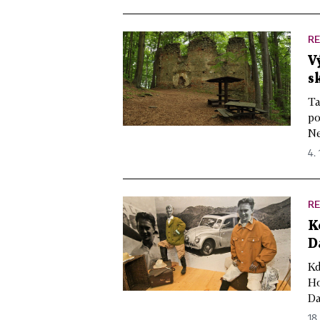
R
V
s
Ta
po
Ne
4. 
R
K
D
Kd
Ho
Da
18.