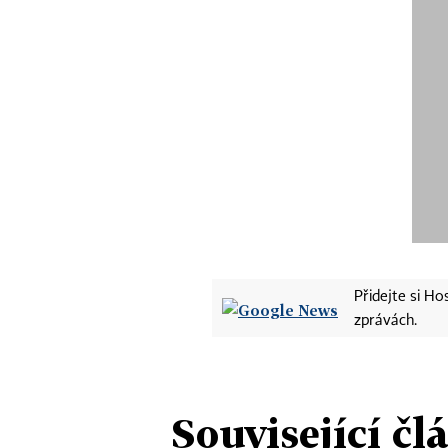
Přidejte si H
zprávách.
Související čl