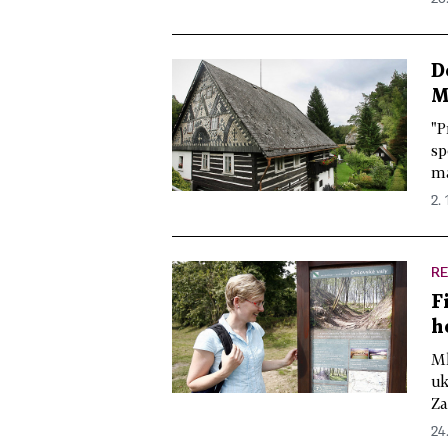
D
M
"P
sp
ma
2. 
R
F
h
Ml
uk
Za
24.