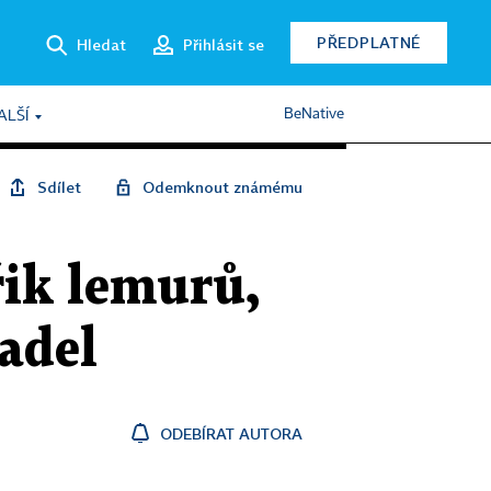
PŘEDPLATNÉ
Hledat
Přihlásit se
BeNative
ALŠÍ
Sdílet
Odemknout známému
řik lemurů,
tadel
ODEBÍRAT AUTORA