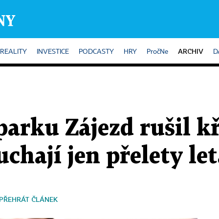
ARCHIV
REALITY
INVESTICE
PODCASTY
HRY
PročNe
D
arku Zájezd rušil k
uchají jen přelety le
PŘEHRÁT ČLÁNEK