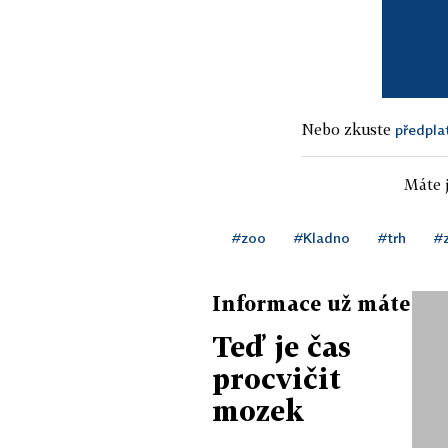
Nebo zkuste
předpla
Máte j
#zoo
#Kladno
#trh
#z
Informace už máte
Teď je čas
procvičit
mozek