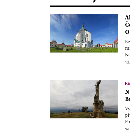
A
Č
O
Re
mí
Kr
10.
R
N
B
Vý
př
Po
26