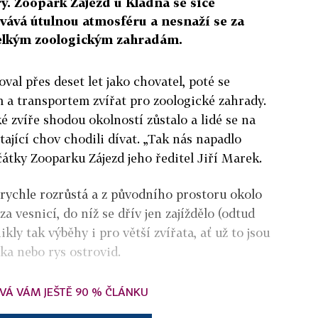
y. Zoopark Zájezd u Kladna se sice
hovává útulnou atmosféru a nesnaží se za
elkým zoologickým zahradám.
val přes deset let jako chovatel, poté se
 a transportem zvířat pro zoologické zahrady.
é zvíře shodou okolností zůstalo a lidé se na
ající chov chodili dívat. „Tak nás napadlo
čátky Zooparku Zájezd jeho ředitel Jiří Marek.
rychle rozrůstá a z původního prostoru okolo
 za vesnicí, do níž se dřív jen zajíždělo (odtud
kly tak výběhy i pro větší zvířata, ať už to jsou
ka nebo rys ostrovid.
VÁ VÁM JEŠTĚ 90 % ČLÁNKU