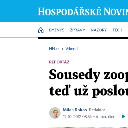
HOME
BYZNYS
ZPRÁVY
NÁZORY
TECH
HN.cz
›
Víkend
REPORTÁŽ
Sousedy zoop
teď už poslo
Milan Rokos
Redaktor
11. 10. 2012 08:54 ▪ 4 min. čtení