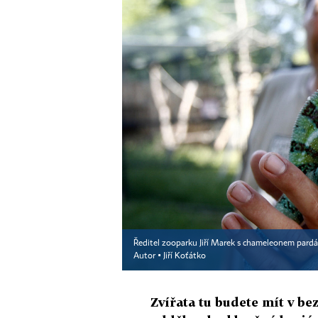
Ředitel zooparku Jiří Marek s chameleonem pardá
Autor ▪
Jiří Koťátko
Zvířata tu budete mít v bez