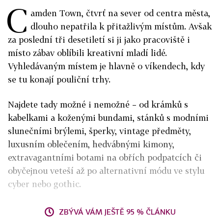
C
amden Town, čtvrť na sever od centra města,
dlouho nepatřila k přitažlivým místům. Avšak
za poslední tři desetiletí si ji jako pracoviště i
místo zábav oblíbili kreativní mladí lidé.
Vyhledávaným místem je hlavně o víkendech, kdy
se tu konají pouliční trhy.
Najdete tady možné i nemožné – od krámků s
kabelkami a koženými bundami, stánků s modními
slunečními brýlemi, šperky, vintage předměty,
luxusním oblečením, hedvábnými kimony,
extravagantními botami na obřích podpatcích či
obyčejnou veteší až po alternativní módu ve stylu
cyber nebo gothic.
ZBÝVÁ VÁM JEŠTĚ 95 % ČLÁNKU