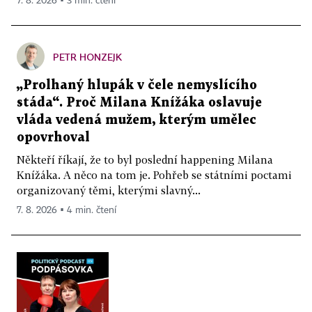
7. 8. 2026 ▪ 3 min. čtení
PETR HONZEJK
„Prolhaný hlupák v čele nemyslícího
stáda“. Proč Milana Knížáka oslavuje
vláda vedená mužem, kterým umělec
opovrhoval
Někteří říkají, že to byl poslední happening Milana
Knížáka. A něco na tom je. Pohřeb se státními poctami
organizovaný těmi, kterými slavný...
7. 8. 2026 ▪ 4 min. čtení