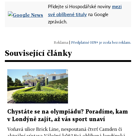
mezi
Přidejte si Hospodářské noviny
své oblíbené tituly
na Google
zprávách.
|
Předplatné HN+ je zcela bez reklam.
Související články
Chystáte se na olympiádu? Poradíme, kam
v Londýně zajít, až vás sport unaví
Voňavá ulice Brick Line, nespoutaná čtvrť Camden či
aktuální výstava Válečný kůň? Svá oblíbená londýnská