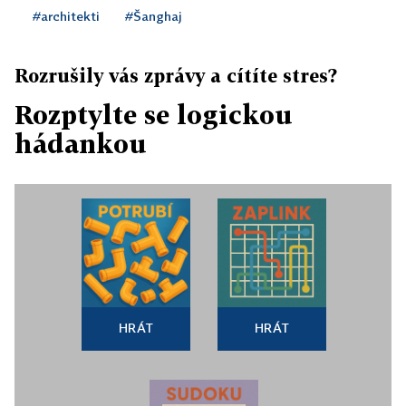
#architekti
#Šanghaj
Rozrušily vás zprávy a cítíte stres?
Rozptylte se logickou
hádankou
HRÁT
HRÁT