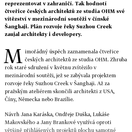
reprezentovat v zahraničí. Tak hodnotí
čtveřice českých architektů ze studia OHM své
vítězství v mezinárodní soutěži v čínské
Šanghaji. Plán rozvoje řeky Suzhou Creek
zaujal architekty i developery.
M
imořádný úspěch zaznamenala čtveřice
českých architektů ze studia OHM. Zhruba
rok staré sdružení v květnu zvítězilo v
mezinárodní soutěži, jež se zabývala projektem
rozvoje řeky Suzhou Creek v Šanghaji. Až za
pražským ateliérem skončili architekti z USA,
Číny, Německa nebo Brazílie.
Návrh Jana Karáska, Ondřeje Duška, Lukáše
Makovského a Jany Brankové využívá oproti
většině přihlášených projektů plochu samotné