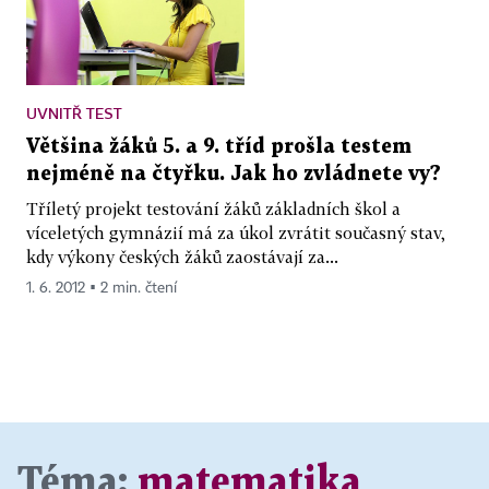
UVNITŘ TEST
Většina žáků 5. a 9. tříd prošla testem
nejméně na čtyřku. Jak ho zvládnete vy?
Tříletý projekt testování žáků základních škol a
víceletých gymnázií má za úkol zvrátit současný stav,
kdy výkony českých žáků zaostávají za...
1. 6. 2012 ▪ 2 min. čtení
Téma:
matematika