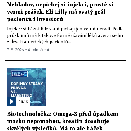
Nehladov, nepíchej si injekci, prostě si
vezmi prášek. Eli Lilly má svatý grál
pacientů i investorů
Injekce si běžní lidé sami píchají jen velmi neradi. Podle
průzkumů má k takové formě užívání léků averzi sedm
z deseti amerických pacientů....
7. 8. 2026 ▪ 4 min. čtení
16:13
Biotechnoložka: Omega-3 před úpadkem
mozku nepomohou, kreatin dosahuje
skvělých výsledků. Má to ale háček