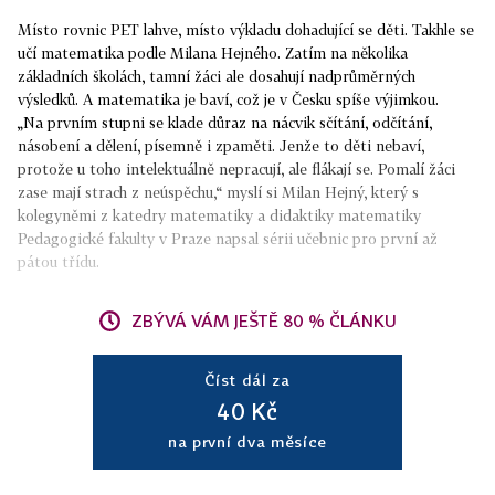
Místo rovnic PET lahve, místo výkladu dohadující se děti. Takhle se
učí matematika podle Milana Hejného. Zatím na několika
základních školách, tamní žáci ale dosahují nadprůměrných
výsledků. A matematika je baví, což je v Česku spíše výjimkou.
„Na prvním stupni se klade důraz na nácvik sčítání, odčítání,
násobení a dělení, písemně i zpaměti. Jenže to děti nebaví,
protože u toho intelektuálně nepracují, ale flákají se. Pomalí žáci
zase mají strach z neúspěchu,“ myslí si Milan Hejný, který s
kolegyněmi z katedry matematiky a didaktiky matematiky
Pedagogické fakulty v Praze napsal sérii učebnic pro první až
pátou třídu.
ZBÝVÁ VÁM JEŠTĚ 80 % ČLÁNKU
Číst dál za
40 Kč
na první dva měsíce