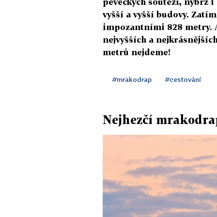
pěveckých soutěží, nýbrž i 
vyšší a vyšší budovy. Zatím
impozantními 828 metry. Al
nejvyšších a nejkrásnějšíc
metrů nejdeme!
#mrakodrap
#cestování
Nejhezčí mrakodra