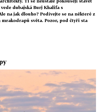
architekty. Ti se neustále pokoušejí stavět
 vede dubajská Burj Khalifa s
e na jak dlouho? Podívejte se na některé z
h mrakodrapů světa. Pozor, pod čtyři sta
py