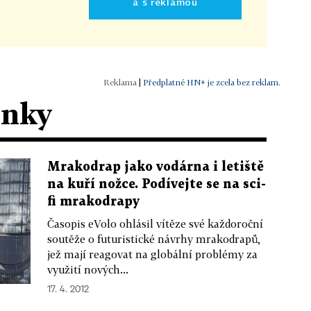
a s reklamou
|
Předplatné HN+ je zcela bez reklam.
ánky
Mrakodrap jako vodárna i letiště
na kuří nožce. Podívejte se na sci-
fi mrakodrapy
Časopis eVolo ohlásil vítěze své každoroční
soutěže o futuristické návrhy mrakodrapů,
jež mají reagovat na globální problémy za
využití nových...
17. 4. 2012