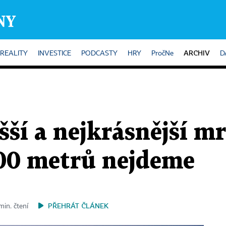
ARCHIV
REALITY
INVESTICE
PODCASTY
HRY
PročNe
D
šší a nejkrásnější m
400 metrů nejdeme
PŘEHRÁT ČLÁNEK
min. čtení