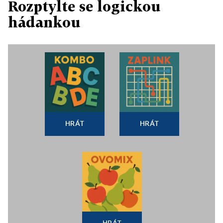
Rozptylte se logickou
hádankou
HRÁT
HRÁT
HRÁT