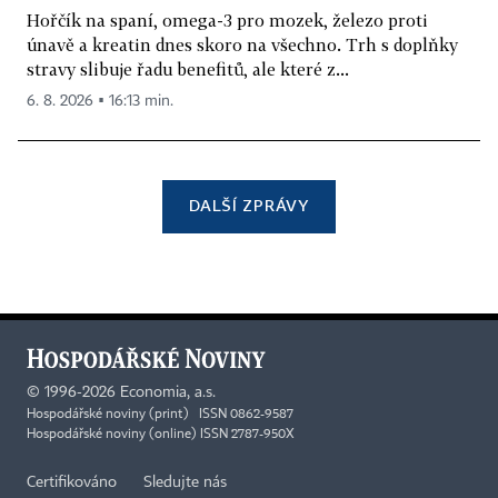
Hořčík na spaní, omega-3 pro mozek, železo proti
únavě a kreatin dnes skoro na všechno. Trh s doplňky
stravy slibuje řadu benefitů, ale které z...
6. 8. 2026 ▪ 16:13 min.
DALŠÍ ZPRÁVY
©
1996-2026
Economia, a.s.
Hospodářské noviny (print) ISSN 0862-9587
Hospodářské noviny (online) ISSN 2787-950X
Certifikováno
Sledujte nás