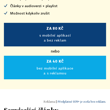
Články v audioverzi + playlist
Možnost kdykoliv zrušit
ZA 80 KČ
s mobilní aplikací
a bez reklam
nebo
ZA 40 KČ
bez mobilní aplikace
a s reklamou
|
Předplatné HN+ je zcela bez reklam.