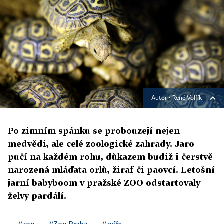
Autor ▪
René Volfík
Po zimním spánku se probouzejí nejen
medvědi, ale celé zoologické zahrady. Jaro
pučí na každém rohu, důkazem budiž i čerstvě
narozená mláďata orlů, žiraf či paovcí. Letošní
jarní babyboom v pražské ZOO odstartovaly
želvy pardálí.
#zoo
#Zoo Praha
#zvíře