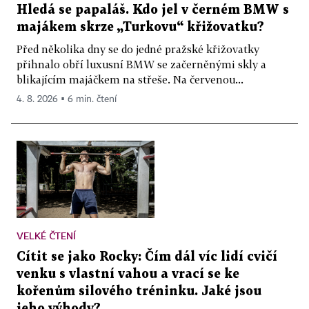
Hledá se papaláš. Kdo jel v černém BMW s
majákem skrze „Turkovu“ křižovatku?
Před několika dny se do jedné pražské křižovatky
přihnalo obří luxusní BMW se začerněnými skly a
blikajícím majáčkem na střeše. Na červenou...
4. 8. 2026 ▪ 6 min. čtení
VELKÉ ČTENÍ
Cítit se jako Rocky: Čím dál víc lidí cvičí
venku s vlastní vahou a vrací se ke
kořenům silového tréninku. Jaké jsou
jeho výhody?