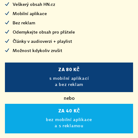
Veškerý obsah HN.cz
Mobilní aplikace
Bez reklam
Odemykejte obsah pro přátele
Články v audioverzi + playlist
Možnost kdykoliv zrušit
ZA 80 KČ
s mobilní aplikací
a bez reklam
nebo
ZA 40 KČ
bez mobilní aplikace
a s reklamou