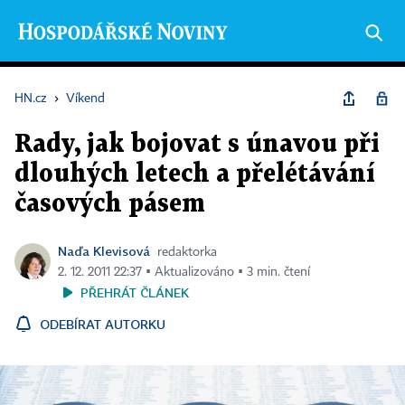
HN.cz
›
Víkend
Rady, jak bojovat s únavou při
dlouhých letech a přelétávání
časových pásem
Naďa Klevisová
redaktorka
2. 12. 2011 22:37 ▪ Aktualizováno ▪ 3 min. čtení
PŘEHRÁT ČLÁNEK
ODEBÍRAT AUTORKU