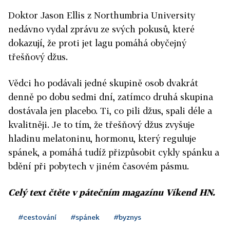
Doktor Jason Ellis z Northumbria University
nedávno vydal zprávu ze svých pokusů, které
dokazují, že proti jet lagu pomáhá obyčejný
třešňový džus.
Vědci ho podávali jedné skupině osob dvakrát
denně po dobu sedmi dní, zatímco druhá skupina
dostávala jen placebo. Ti, co pili džus, spali déle a
kvalitněji. Je to tím, že třešňový džus zvyšuje
hladinu melatoninu, hormonu, který reguluje
spánek, a pomáhá tudíž přizpůsobit cykly spánku a
bdění při pobytech v jiném časovém pásmu.
Celý text čtěte v pátečním magazínu Víkend HN.
#cestování
#spánek
#byznys