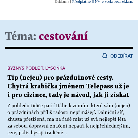
|
Předplatné HN+ je zcela bez reklam.
Téma:
cestování
ODEBÍRAT
BYZNYS PODLE T. LYSOŇKA
Tip (nejen) pro prázdninové cesty.
Chytrá krabička jménem Telepass už je
i pro cizince, tady je návod, jak ji získat
Z pohledu řidiče patří Itálie k zemím, které vám (nejen)
o prázdninách příliš radosti nepřinášejí. Dálniční síť,
zhusta přetížená, má na řadě míst už svá nejlepší léta
za sebou, dopravní značení nepatří k nejpřehlednějším,
ceny paliv bývají tradičně...