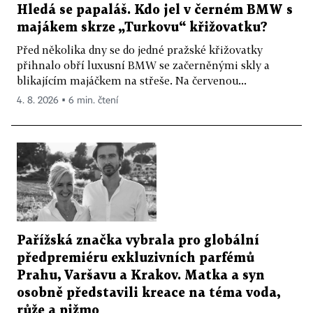
Hledá se papaláš. Kdo jel v černém BMW s
majákem skrze „Turkovu“ křižovatku?
Před několika dny se do jedné pražské křižovatky
přihnalo obří luxusní BMW se začerněnými skly a
blikajícím majáčkem na střeše. Na červenou...
4. 8. 2026 ▪ 6 min. čtení
Pařížská značka vybrala pro globální
předpremiéru exkluzivních parfémů
Prahu, Varšavu a Krakov. Matka a syn
osobně představili kreace na téma voda,
růže a pižmo