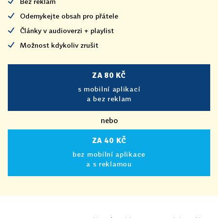
Bez reklam
Odemykejte obsah pro přátele
Články v audioverzi + playlist
Možnost kdykoliv zrušit
ZA 80 KČ
s mobilní aplikací
a bez reklam
nebo
ZA 40 KČ
bez mobilní aplikace
a s reklamou