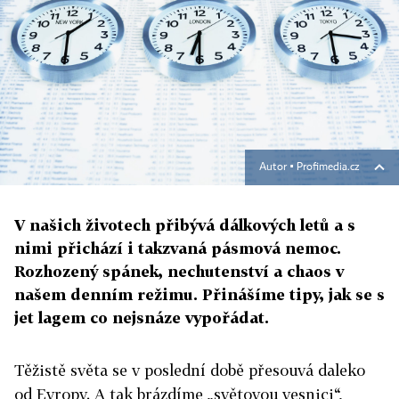
Autor ▪
Profimedia.cz
V našich životech přibývá dálkových letů a s
nimi přichází i takzvaná pásmová nemoc.
Rozhozený spánek, nechutenství a chaos v
našem denním režimu. Přinášíme tipy, jak se s
jet lagem co nejsnáze vypořádat.
Těžistě světa se v poslední době přesouvá daleko
od Evropy. A tak brázdíme „světovou vesnici“,