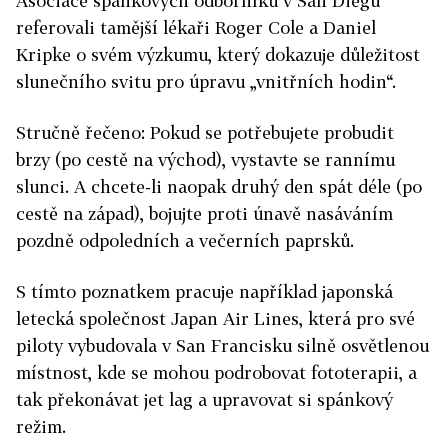
Asociace spánkových odborníků v San Diegu
referovali tamější lékaři Roger Cole a Daniel
Kripke o svém výzkumu, který dokazuje důležitost
slunečního svitu pro úpravu „vnitřních hodin“.
Stručně řečeno: Pokud se potřebujete probudit
brzy (po cestě na východ), vystavte se rannímu
slunci. A chcete-li naopak druhý den spát déle (po
cestě na západ), bojujte proti únavě nasáváním
pozdně odpoledních a večerních paprsků.
S tímto poznatkem pracuje například japonská
letecká společnost Japan Air Lines, která pro své
piloty vybudovala v San Francisku silně osvětlenou
místnost, kde se mohou podrobovat fototerapii, a
tak překonávat jet lag a upravovat si spánkový
režim.