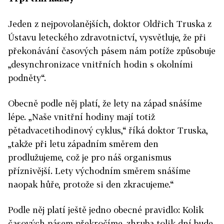
Jeden z nejpovolanějších, doktor Oldřich Truska z
Ústavu leteckého zdravotnictví, vysvětluje, že při
překonávání časových pásem nám potíže způsobuje
„desynchronizace vnitřních hodin s okolními
podněty“.
Obecně podle něj platí, že lety na západ snášíme
lépe. „Naše vnitřní hodiny mají totiž
pětadvacetihodinový cyklus,“ říká doktor Truska,
„takže při letu západním směrem den
prodlužujeme, což je pro náš organismus
příznivější. Lety východním směrem snášíme
naopak hůře, protože si den zkracujeme.“
Podle něj platí ještě jedno obecné pravidlo: Kolik
časových pásem překročíme, zhruba tolik dní bude