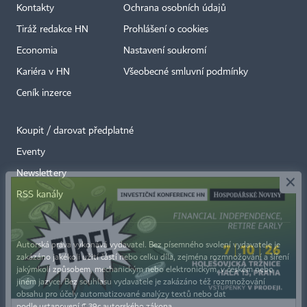
Kontakty
Ochrana osobních údajů
Tiráž redakce HN
Prohlášení o cookies
Economia
Nastavení soukromí
Kariéra v HN
Všeobecné smluvní podmínky
Ceník inzerce
Koupit / darovat předplatné
Eventy
×
Newslettery
RSS kanály
Autorská práva vykonává vydavatel. Bez písemného svolení vydavatele je
zakázáno jakékoli užití částí nebo celku díla, zejména rozmnožování a šíření
jakýmkoli způsobem, mechanickým nebo elektronickým, v českém nebo
jiném jazyce. Bez souhlasu vydavatele je zakázáno též rozmnožování
obsahu pro účely automatizované analýzy textů nebo dat