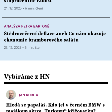
stoprocentně radost
24. 12. 2025 ▪ 6 min. čtení
ANALÝZA PETRA BARTONĚ
Štědrovečerní deflace aneb Co nám ukazuje
ekonomie bramborového salátu
23. 12. 2025 ▪ 5 min. čtení
Vybíráme z HN
JAN KUBITA
Hledá se papaláš. Kdo jel v černém BMW s
majákem skrze „Turkovu“ křižovatku?