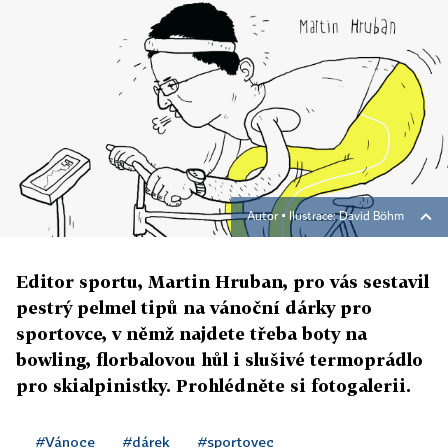
Autor ▪
Ilustrace: David Böhm
Editor sportu, Martin Hruban, pro vás sestavil
pestrý pelmel tipů na vánoční dárky pro
sportovce, v němž najdete třeba boty na
bowling, florbalovou hůl i slušivé termoprádlo
pro skialpinistky. Prohlédněte si fotogalerii.
#Vánoce
#dárek
#sportovec