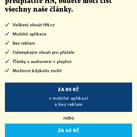
předplatíte HN, budete moci číst
všechny naše články
.
Veškerý obsah HN.cz
Mobilní aplikace
Bez reklam
Odemykejte obsah pro přátele
Články v audioverzi + playlist
Možnost kdykoliv zrušit
ZA 80 KČ
s mobilní aplikací
a bez reklam
nebo
ZA 40 KČ