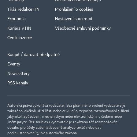
Kontakty
Ochrana osobních údajů
Tiráž redakce HN
Prohlášení o cookies
Economia
Nastavení soukromí
Kariéra v HN
Všeobecné smluvní podmínky
Ceník inzerce
Koupit / darovat předplatné
Eventy
×
Newslettery
RSS kanály
Autorská práva vykonává vydavatel. Bez písemného svolení vydavatele je
zakázáno jakékoli užití částí nebo celku díla, zejména rozmnožování a šíření
jakýmkoli způsobem, mechanickým nebo elektronickým, v českém nebo
jiném jazyce. Bez souhlasu vydavatele je zakázáno též rozmnožování
obsahu pro účely automatizované analýzy textů nebo dat
podle ustanovení § 39c autorského zákona.