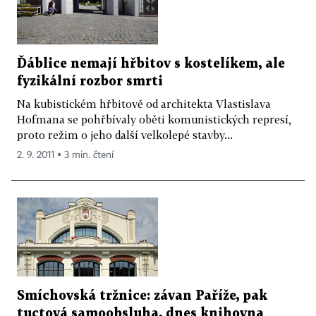
Ďáblice nemají hřbitov s kostelíkem, ale
fyzikální rozbor smrti
Na kubistickém hřbitově od architekta Vlastislava
Hofmana se pohřbívaly oběti komunistických represí,
proto režim o jeho další velkolepé stavby...
2. 9. 2011 ▪ 3 min. čtení
Smíchovská tržnice: závan Paříže, pak
tuctová samoobsluha, dnes knihovna