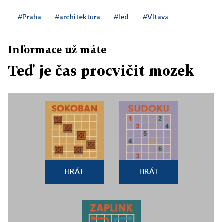
#Praha
#architektura
#led
#Vltava
Informace už máte
Teď je čas procvičit mozek
HRÁT
HRÁT