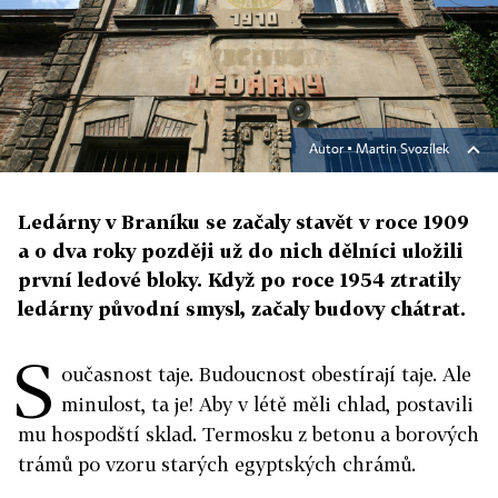
Autor ▪
Martin Svozílek
Ledárny v Braníku se začaly stavět v roce 1909
a o dva roky později už do nich dělníci uložili
první ledové bloky. Když po roce 1954 ztratily
ledárny původní smysl, začaly budovy chátrat.
S
oučasnost taje. Budoucnost obestírají taje. Ale
minulost, ta je! Aby v létě měli chlad, postavili
mu hospodští sklad. Termosku z betonu a borových
trámů po vzoru starých egyptských chrámů.