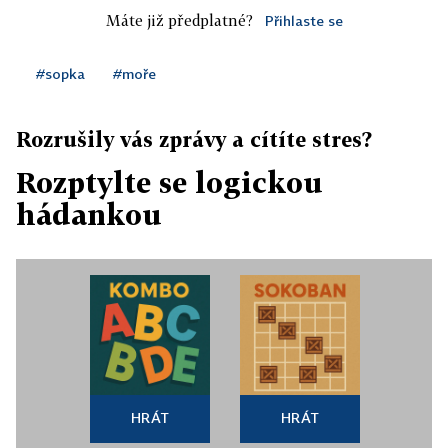
Máte již předplatné?
Přihlaste se
#sopka
#moře
Rozrušily vás zprávy a cítíte stres?
Rozptylte se logickou
hádankou
HRÁT
HRÁT