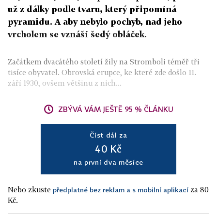
už z dálky podle tvaru, který připomíná
pyramidu. A aby nebylo pochyb, nad jeho
vrcholem se vznáší šedý obláček.
Začátkem dvacátého století žily na Stromboli téměř tři
tisíce obyvatel. Obrovská erupce, ke které zde došlo 11.
září 1930, ovšem většinu z nich...
ZBÝVÁ VÁM JEŠTĚ 95 % ČLÁNKU
Číst dál za
40 Kč
na první dva měsíce
Nebo zkuste
za 80
předplatné bez reklam a s mobilní aplikací
Kč.