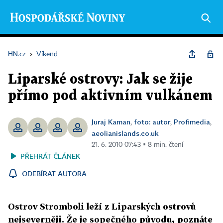
HN.cz
›
Víkend
Liparské ostrovy: Jak se žije
přímo pod aktivním vulkánem
Juraj Kaman
foto: autor
Profimedia
,
,
,
aeolianislands.co.uk
21. 6. 2010 07:43 ▪ 8 min. čtení
PŘEHRÁT ČLÁNEK
ODEBÍRAT AUTORA
Ostrov Stromboli leží z Liparských ostrovů
nejseverněji. Že je sopečného původu, poznáte