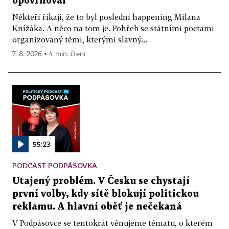
opovrhoval
Někteří říkají, že to byl poslední happening Milana
Knížáka. A něco na tom je. Pohřeb se státními poctami
organizovaný těmi, kterými slavný...
7. 8. 2026 ▪ 4 min. čtení
55:23
PODCAST PODPÁSOVKA
Utajený problém. V Česku se chystají
první volby, kdy sítě blokují politickou
reklamu. A hlavní oběť je nečekaná
V Podpásovce se tentokrát věnujeme tématu, o kterém