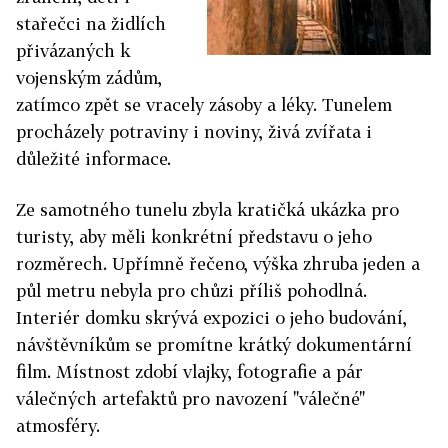
stařečci na židlích
přivázaných k
vojenským zádům,
zatímco zpět se vracely zásoby a léky. Tunelem
procházely potraviny i noviny, živá zvířata i
důležité informace.
Ze samotného tunelu zbyla kratičká ukázka pro
turisty, aby měli konkrétní představu o jeho
rozměrech. Upřímně řečeno, výška zhruba jeden a
půl metru nebyla pro chůzi příliš pohodlná.
Interiér domku skrývá expozici o jeho budování,
návštěvníkům se promítne krátký dokumentární
film. Místnost zdobí vlajky, fotografie a pár
válečných artefaktů pro navození "válečné"
atmosféry.