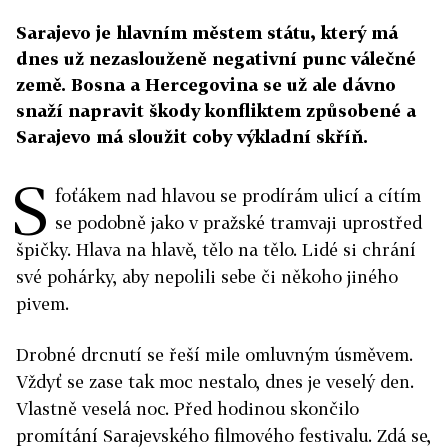
Sarajevo je hlavním městem státu, který má
dnes už nezaslouženě negativní punc válečné
země. Bosna a Hercegovina se už ale dávno
snaží napravit škody konfliktem způsobené a
Sarajevo má sloužit coby výkladní skříň.
S
foťákem nad hlavou se prodírám ulicí a cítím
se podobně jako v pražské tramvaji uprostřed
špičky. Hlava na hlavě, tělo na tělo. Lidé si chrání
své pohárky, aby nepolili sebe či někoho jiného
pivem.
Drobné drcnutí se řeší mile omluvným úsměvem.
Vždyť se zase tak moc nestalo, dnes je veselý den.
Vlastně veselá noc. Před hodinou skončilo
promítání Sarajevského filmového festivalu. Zdá se,