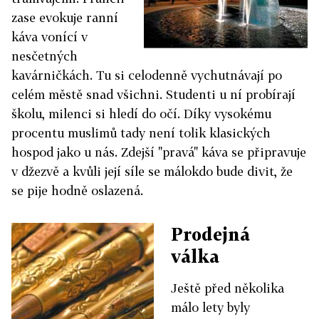
zase evokuje ranní
káva vonící v
nesčetných
kavárničkách. Tu si celodenně vychutnávají po
celém městě snad všichni. Studenti u ní probírají
školu, milenci si hledí do očí. Díky vysokému
procentu muslimů tady není tolik klasických
hospod jako u nás. Zdejší "pravá" káva se připravuje
v džezvě a kvůli její síle se málokdo bude divit, že
se pije hodně oslazená.
Prodejná
válka
Ještě před několika
málo lety byly