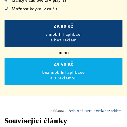
Články v audioverzi + playlist
Možnost kdykoliv zrušit
ZA 80 KČ
s mobilní aplikací
a bez reklam
nebo
ZA 40 KČ
bez mobilní aplikace
a s reklamou
|
Předplatné HN+ je zcela bez reklam.
Související články