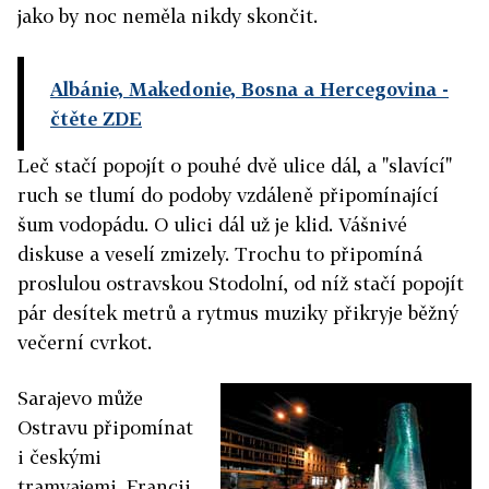
jako by noc neměla nikdy skončit.
Albánie, Makedonie, Bosna a Hercegovina
-
čtěte ZDE
Leč stačí popojít o pouhé dvě ulice dál, a "slavící"
ruch se tlumí do podoby vzdáleně připomínající
šum vodopádu. O ulici dál už je klid. Vášnivé
diskuse a veselí zmizely. Trochu to připomíná
proslulou ostravskou Stodolní, od níž stačí popojít
pár desítek metrů a rytmus muziky přikryje běžný
večerní cvrkot.
Sarajevo může
Ostravu připomínat
i českými
tramvajemi. Francii