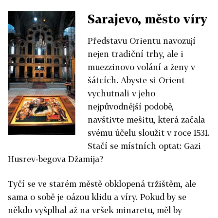
Sarajevo, město víry
Představu Orientu navozují
nejen tradiční trhy, ale i
muezzinovo volání a ženy v
šátcích. Abyste si Orient
vychutnali v jeho
nejpůvodnější podobě,
navštivte mešitu, která začala
svému účelu sloužit v roce 1531.
Stačí se místních optat: Gazi
Husrev-begova Džamija?
Tyčí se ve starém městě obklopená tržištěm, ale
sama o sobě je oázou klidu a víry. Pokud by se
někdo vyšplhal až na vršek minaretu, měl by