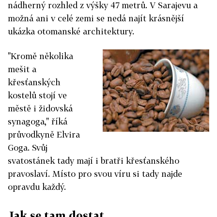
nádherný rozhled z výšky 47 metrů. V Sarajevu a
možná ani v celé zemi se nedá najít krásnější
ukázka otomanské architektury.
"Kromě několika
mešit a
křesťanských
kostelů stojí ve
městě i židovská
synagoga," říká
průvodkyně Elvira
Goga. Svůj
svatostánek tady mají i bratři křesťanského
pravoslaví. Místo pro svou víru si tady najde
opravdu každý.
Jak se tam dostat