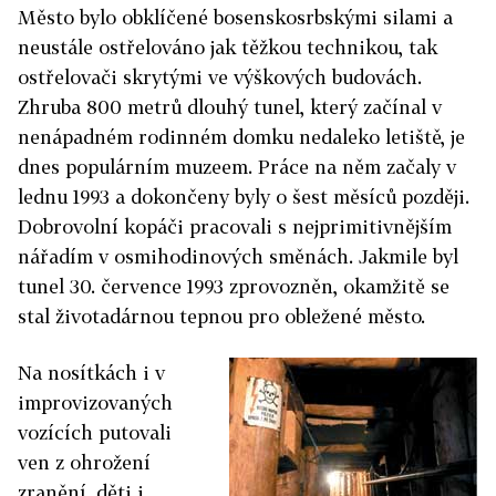
Město bylo obklíčené bosenskosrbskými silami a
neustále ostřelováno jak těžkou technikou, tak
ostřelovači skrytými ve výškových budovách.
Zhruba 800 metrů dlouhý tunel, který začínal v
nenápadném rodinném domku nedaleko letiště, je
dnes populárním muzeem. Práce na něm začaly v
lednu 1993 a dokončeny byly o šest měsíců později.
Dobrovolní kopáči pracovali s nejprimitivnějším
nářadím v osmihodinových směnách. Jakmile byl
tunel 30. července 1993 zprovozněn, okamžitě se
stal životadárnou tepnou pro obležené město.
Na nosítkách i v
improvizovaných
vozících putovali
ven z ohrožení
zranění, děti i