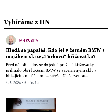
Vybíráme z HN
JAN KUBITA
Hledá se papaláš. Kdo jel v černém BMW s
majákem skrze „Turkovu“ křižovatku?
Před několika dny se do jedné pražské křižovatky
přihnalo obří luxusní BMW se začerněnými skly a
blikajícím majáčkem na střeše. Na červenou...
4. 8. 2026 ▪ 6 min. čtení