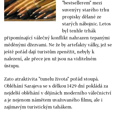
"bestsellerem" mezi
suvenýry starého trhu
propisky dělané ze
starých nábojnic. Letos
byl tenhle trhák
připomínající válečný konflikt nahrazen tepanými
měděnými džezvami. Ne že by artefakty války, jež se
ještě pořád dají turistům zpeněžit, nebyly k
nalezení, ale přece jen už jsou na viditelném
ústupu.
Zato atraktivita "tunelu života" pořád stoupá.
Obléhání Sarajeva se s délkou 1429 dní pokládá za
nejdelší obléhání v dějinách moderního válečnictví
a je nejenom námětem uvažovaného filmu, ale i
zajímavým turistickým tahákem.