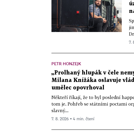
ú
n
Sp
ji
Dr
7.
PETR HONZEJK
„Prolhaný hlupák v čele nemy
Milana Knížáka oslavuje vlá
umělec opovrhoval
Někteří říkají, že to byl poslední ha
tom je. Pohřeb se státními poctami o
slavný...
7. 8. 2026 ▪ 4 min. čtení