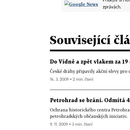
Přidejte si H
zprávách.
Související čl
Do Vídně a zpět vlakem za 19
České dráhy připavily akční slevy pro
14. 3. 2009 ▪ 2 min. čtení
Petrohrad se brání. Odmítá
Ochrana historického centra Petrohradu
petrohradských občanských iniciativ.
9. 11. 2009 ▪ 3 min. čtení