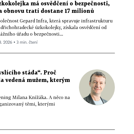
zkokolejka má osvědčení o bezpečnosti,
a obnovu tratí dostane 17 milionů
olečnost Gepard Infra, která spravuje infrastrukturu
ndřichohradecké úzkokolejky, získala osvědčení od
ážního úřadu o bezpečnosti...
 8. 2026 ▪ 3 min. čtení
slícího stáda“. Proč
da vedená mužem, kterým
ppening Milana Knížáka. A něco na
rganizovaný těmi, kterými