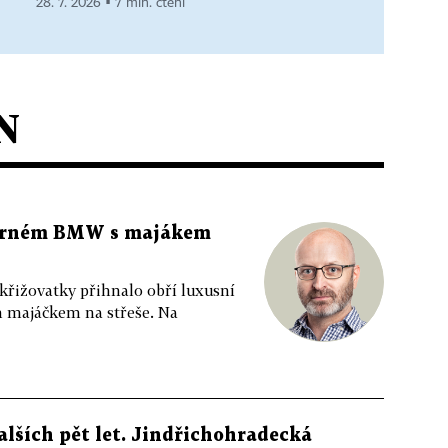
28. 7. 2026 ▪ 7 min. čtení
N
 černém BMW s majákem
 křižovatky přihnalo obří luxusní
m majáčkem na střeše. Na
alších pět let. Jindřichohradecká