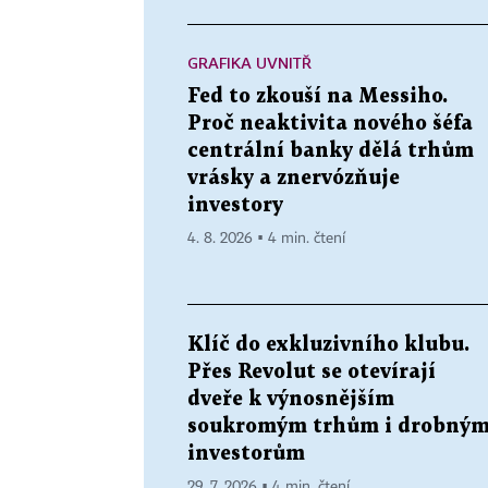
GRAFIKA UVNITŘ
Fed to zkouší na Messiho.
Proč neaktivita nového šéfa
centrální banky dělá trhům
vrásky a znervózňuje
investory
4. 8. 2026 ▪ 4 min. čtení
Klíč do exkluzivního klubu.
Přes Revolut se otevírají
dveře k výnosnějším
soukromým trhům i drobný
investorům
29. 7. 2026 ▪ 4 min. čtení