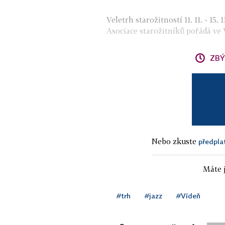
Veletrh starožitností 11. 11. - 15
Asociace starožitníků pořádá ve 
ZBÝ
Nebo zkuste
předpla
Máte j
#trh
#jazz
#Vídeň