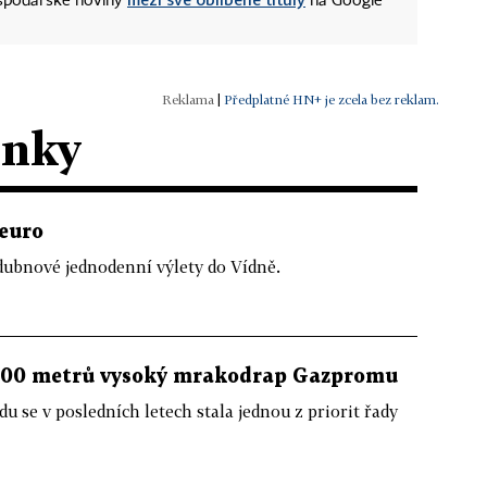
ospodářské noviny
na Google
|
Předplatné HN+ je zcela bez reklam.
ánky
 euro
 dubnové jednodenní výlety do Vídně.
 400 metrů vysoký mrakodrap Gazpromu
 se v posledních letech stala jednou z priorit řady