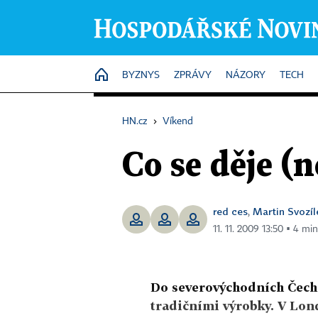
HOME
BYZNYS
ZPRÁVY
NÁZORY
TECH
HN.cz
›
Víkend
Co se děje (n
red ces
Martin Svozíl
,
11. 11. 2009 13:50 ▪ 4 min
Do severovýchodních Čech 
tradičními výrobky. V Lond