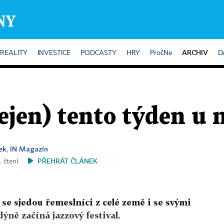
ARCHIV
REALITY
INVESTICE
PODCASTY
HRY
PročNe
D
ejen) tento týden u n
ek
IN Magazín
,
PŘEHRÁT ČLÁNEK
. čtení
se sjedou řemeslníci z celé země i se svými
ýně začíná jazzový festival.