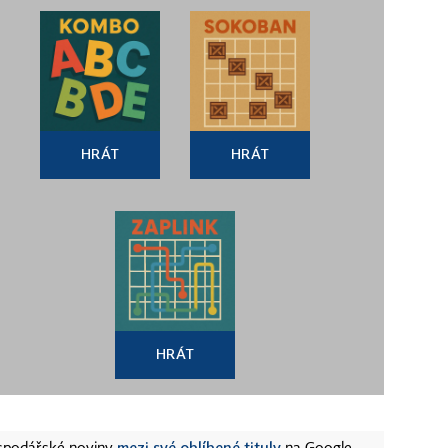
HRÁT
HRÁT
HRÁT
mezi své oblíbené tituly