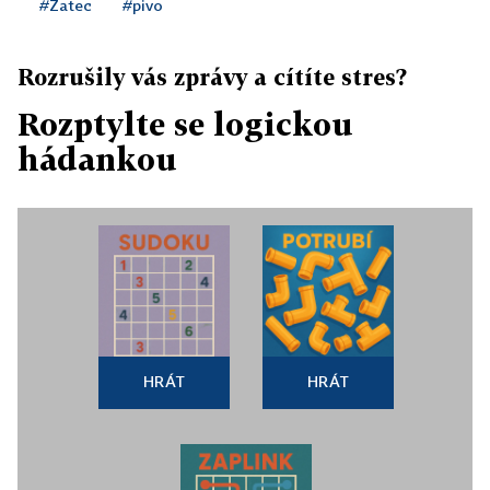
#Žatec
#pivo
Rozrušily vás zprávy a cítíte stres?
Rozptylte se logickou
hádankou
HRÁT
HRÁT