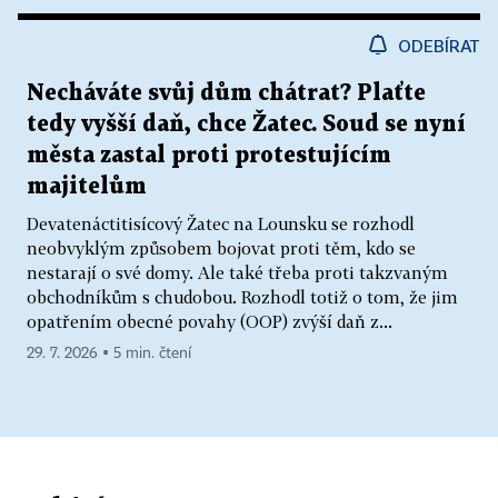
ODEBÍRAT
Necháváte svůj dům chátrat? Plaťte
tedy vyšší daň, chce Žatec. Soud se nyní
města zastal proti protestujícím
majitelům
Devatenáctitisícový Žatec na Lounsku se rozhodl
neobvyklým způsobem bojovat proti těm, kdo se
nestarají o své domy. Ale také třeba proti takzvaným
obchodníkům s chudobou. Rozhodl totiž o tom, že jim
opatřením obecné povahy (OOP) zvýší daň z...
29. 7. 2026 ▪ 5 min. čtení