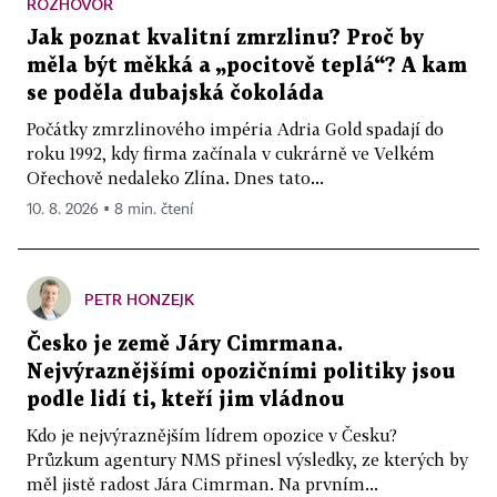
ROZHOVOR
Jak poznat kvalitní zmrzlinu? Proč by
měla být měkká a „pocitově teplá“? A kam
se poděla dubajská čokoláda
Počátky zmrzlinového impéria Adria Gold spadají do
roku 1992, kdy firma začínala v cukrárně ve Velkém
Ořechově nedaleko Zlína. Dnes tato...
10. 8. 2026 ▪ 8 min. čtení
PETR HONZEJK
Česko je země Járy Cimrmana.
Nejvýraznějšími opozičními politiky jsou
podle lidí ti, kteří jim vládnou
Kdo je nejvýraznějším lídrem opozice v Česku?
Průzkum agentury NMS přinesl výsledky, ze kterých by
měl jistě radost Jára Cimrman. Na prvním...