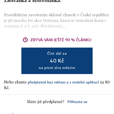
Žatečanka a Mistříňanka.
Pravidelným završením sklizně chmele v České republice
je již mnoho let akce Dočesná, která se tentokrát koná v
termínu 4. a 5. září. Návštěvníci,...
ZBÝVÁ VÁM JEŠTĚ 90 % ČLÁNKU
Číst dál za
40 Kč
na první dva měsíce
Nebo zkuste
za 80
předplatné bez reklam a s mobilní aplikací
Kč.
Máte již předplatné?
Přihlaste se