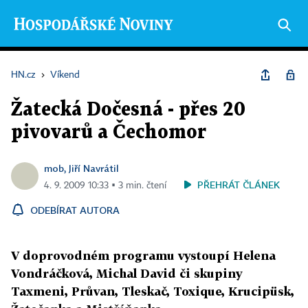
HN.cz
›
Víkend
Žatecká Dočesná - přes 20
pivovarů a Čechomor
mob, Jiří Navrátil
PŘEHRÁT ČLÁNEK
4. 9. 2009 10:33 ▪ 3 min. čtení
ODEBÍRAT AUTORA
V doprovodném programu vystoupí Helena
Vondráčková, Michal David či skupiny
Taxmeni, Průvan, Tleskač, Toxique, Krucipüsk,