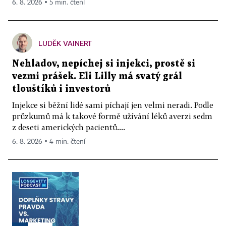
6. 8. 2026 ▪ 5 min. čtení
LUDĚK VAINERT
Nehladov, nepíchej si injekci, prostě si
vezmi prášek. Eli Lilly má svatý grál
tlouštíků i investorů
Injekce si běžní lidé sami píchají jen velmi neradi. Podle
průzkumů má k takové formě užívání léků averzi sedm
z deseti amerických pacientů....
6. 8. 2026 ▪ 4 min. čtení