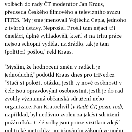
volbách do rady ČT moderátor Jan Kraus,
předseda Českého filmového a televizního svazu
FITES. "My jsme jmenovali Vojtěcha Cepla, jednoho
z tvůrců ústavy. Neprošel. Prošli tam nějací tři
čmeláci, úplně vyhladovělí, kteří si na trhu práce
nejsou schopní vydělat na žrádlo, tak je tam
(politici) pošlou," řekl Kraus.
"Myslím, že hodnocení změn v radách je
jednoduché," podotkl Kraus dnes pro iHNed.cz.
"Stačí si položit otázku, jestli ty nové osobnosti v
čele jsou opravdovými osobnostmi, jestli je do rad
zvolily významná občanská sdružení nebo
organizace. Pan Kratochvíl (
v Radě ČT, pozn. red
),
například, byl nedávno zvolen za jakési sdružení
požárníků... Celé volby jsou pouze vizitkou zdejší
politické metodiky, porušováním zákonů ve jménu