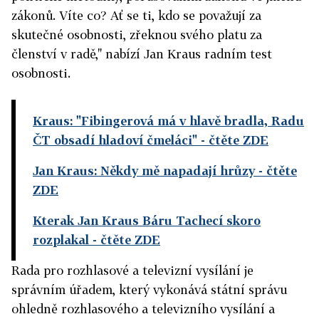
zákonů. Víte co? Ať se ti, kdo se považují za
skutečné osobnosti, zřeknou svého platu za
členství v radě," nabízí Jan Kraus radním test
osobnosti.
Kraus: "Fibingerová má v hlavě bradla, Radu
ČT obsadí hladoví čmeláci"
- čtěte ZDE
Jan Kraus: Někdy mě napadají hrůzy
- čtěte
ZDE
Kterak Jan Kraus Báru Tachecí skoro
rozplakal
- čtěte ZDE
Rada pro rozhlasové a televizní vysílání je
správním úřadem, který vykonává státní správu
ohledně rozhlasového a televizního vysílání a