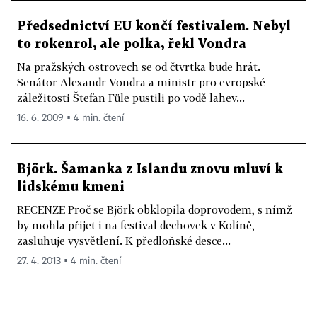
Předsednictví EU končí festivalem. Nebyl
to rokenrol, ale polka, řekl Vondra
Na pražských ostrovech se od čtvrtka bude hrát.
Senátor Alexandr Vondra a ministr pro evropské
záležitosti Štefan Füle pustili po vodě lahev...
16. 6. 2009 ▪ 4 min. čtení
Björk. Šamanka z Islandu znovu mluví k
lidskému kmeni
RECENZE Proč se Björk obklopila doprovodem, s nímž
by mohla přijet i na festival dechovek v Kolíně,
zasluhuje vysvětlení. K předloňské desce...
27. 4. 2013 ▪ 4 min. čtení