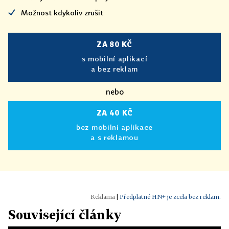
Možnost kdykoliv zrušit
ZA 80 KČ
s mobilní aplikací
a bez reklam
nebo
ZA 40 KČ
bez mobilní aplikace
a s reklamou
|
Předplatné HN+ je zcela bez reklam.
Související články