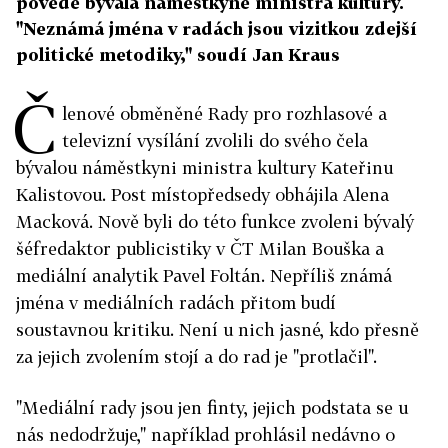
povede bývalá náměstkyně ministra kultury.
"Neznámá jména v radách jsou vizitkou zdejší
politické metodiky," soudí Jan Kraus
Č
lenové obměněné Rady pro rozhlasové a
televizní vysílání zvolili do svého čela
bývalou náměstkyni ministra kultury Kateřinu
Kalistovou. Post místopředsedy obhájila Alena
Macková. Nově byli do této funkce zvoleni bývalý
šéfredaktor publicistiky v ČT Milan Bouška a
mediální analytik Pavel Foltán. Nepříliš známá
jména v mediálních radách přitom budí
soustavnou kritiku. Není u nich jasné, kdo přesně
za jejich zvolením stojí a do rad je "protlačil".
"Mediální rady jsou jen finty, jejich podstata se u
nás nedodržuje," například prohlásil nedávno o